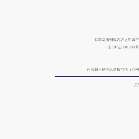
财新网所刊载内容之知识产
京ICP证090880号
违法和不良信息举报电话（涉网络暴力有
关