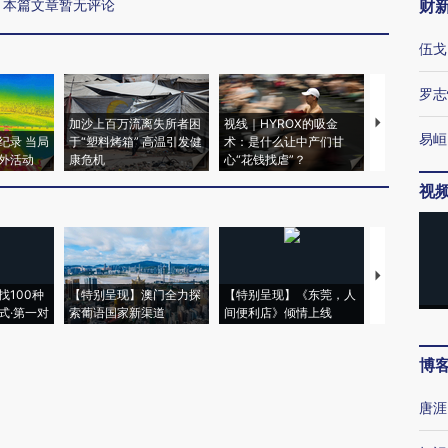
本篇文章暂无评论
财
伍戈
罗志
加沙上百万流离失所者困
视线｜HYROX的吸金
马航飞行员
易峘
纪录 当局
于“塑料烤箱” 高温引发健
术：是什么让中产们甘
粒摇头丸 尿
外活动
康危机
心“花钱找虐”？
毒品
视
【推广】走
找100种
【特别呈现】澳门全力探
【特别呈现】《东莞，人
会，让数智科
式·第一对
索葡语国家新渠道
间便利店》倾情上线
业
博
唐涯