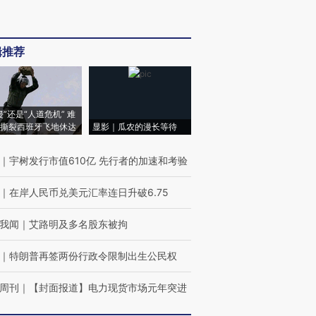
辑推荐
侵”还是“人道危机” 难
撕裂西班牙飞地休达
显影｜瓜农的漫长等待
｜
宇树发行市值610亿 先行者的加速和考验
｜
在岸人民币兑美元汇率连日升破6.75
我闻
｜
艾路明及多名股东被拘
｜
特朗普再签两份行政令限制出生公民权
周刊
｜
【封面报道】电力现货市场元年突进