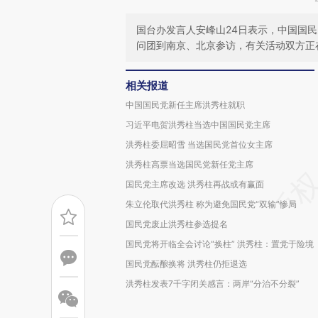
国台办发言人安峰山24日表示，中国国民
问团到南京、北京参访，有关活动双方正
相关报道
中国国民党新任主席洪秀柱就职
习近平电贺洪秀柱当选中国国民党主席
洪秀柱委屈昭雪 当选国民党首位女主席
洪秀柱高票当选国民党新任党主席
国民党主席改选 洪秀柱再战或有赢面
朱立伦取代洪秀柱 称为避免国民党“双输”惨局
国民党废止洪秀柱参选提名
国民党将开临全会讨论“换柱” 洪秀柱：置党于险境
国民党酝酿换将 洪秀柱仍拒退选
洪秀柱发表7千字闭关感言：两岸“分治不分裂”