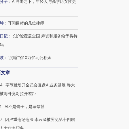
分子
：
AI冲击之下，年轻人与高学历女性更
坤
：
耳闻目睹的几位律师
日记
：
长护险覆盖全国 筹资和服务给予将持
码
波
：
“沉睡”的10万亿元公积金
新文章
44
字节跳动开全员会复盘AI业务进展 称大
被海外竞对拉开差距
1
AI不是镜子，是蒸馏器
07
因严重违纪违法 李云泽被罢免第十四届
人大代表职务