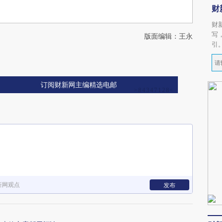
财
财
写
版面编辑：王永
引
订阅财新网主编精选电邮
新网观点
发布