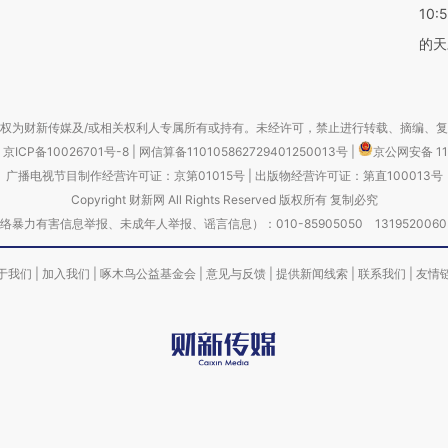
10:
的天
权为财新传媒及/或相关权利人专属所有或持有。未经许可，禁止进行转载、摘编、
京ICP备10026701号-8
|
网信算备110105862729401250013号
|
京公网安备 11
广播电视节目制作经营许可证：京第01015号
|
出版物经营许可证：第直100013号
Copyright 财新网 All Rights Reserved 版权所有 复制必究
害信息举报、未成年人举报、谣言信息）：010-85905050 13195200605 举报邮
于我们
|
加入我们
|
啄木鸟公益基金会
|
意见与反馈
|
提供新闻线索
|
联系我们
|
友情