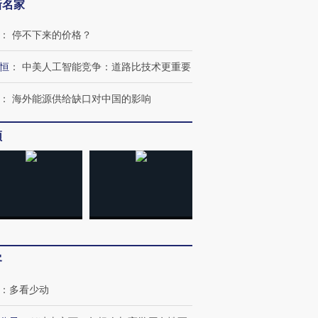
新名家
：
停不下来的价格？
恒
：
中美人工智能竞争：道路比技术更重要
跨国走私7万
视线｜被称为“蟑螂”的印
视线｜“入侵”还是“人道危
：
海外能源供给缺口对中国的影响
检体内含3种
度Z世代 用街头抗争将教
机”？难民潮撕裂西班牙
秘鲁纳斯
育部长拱下台
飞地休达
13人遇难
频
进第四届链博
【商旅对话】华住集团
技“链”接产
【特别呈现】寻找100种
CFO：不靠规模取胜，华
【特别呈
有意思的生活方式·第三对
住三大增长引擎是什么？
有意思的
客
：
多看少动