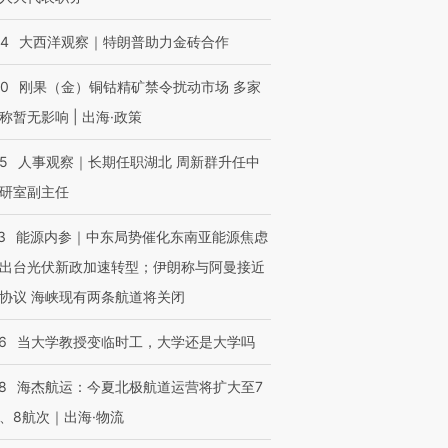
44
大西洋观察｜特朗普助力金砖合作
40
刚果（金）铜钴精矿禁令扰动市场 多家
称暂无影响 | 出海·政策
25
人事观察｜长期任职湖北 周新群升任中
研室副主任
3
能源内参｜中东局势催化东南亚能源焦虑
出台光伏新政加速转型；伊朗称与阿曼接近
协议 海峡现有两条航道将关闭
6
当大学教授变临时工，大学还是大学吗
8
海杰航运：今夏北极航道运营将扩大至7
、8航次｜出海·物流