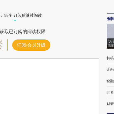
计99字 订阅后继续阅读
编
获取已订阅的阅读权限
“入
员
订阅/会员升级
民潮
文
特稿
金融
金融
世界
财新