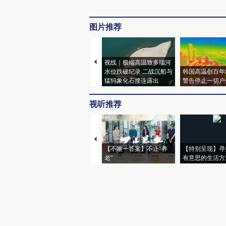
图片推荐
视线｜极端高温致多瑙河
水位跌破纪录 二战沉船与
韩国高温创百年
猛犸象化石接连露出
警告停止一切户
视听推荐
【不唯一答案】不止“养
【特别呈现】寻
老”
有意思的生活方