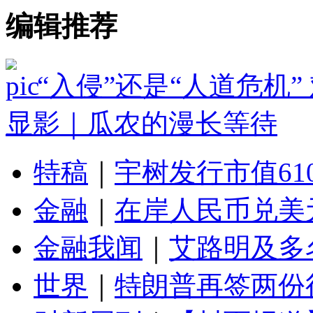
编辑推荐
“入侵”还是“人道危机
显影｜瓜农的漫长等待
特稿
｜
宇树发行市值61
金融
｜
在岸人民币兑美元
金融我闻
｜
艾路明及多
世界
｜
特朗普再签两份