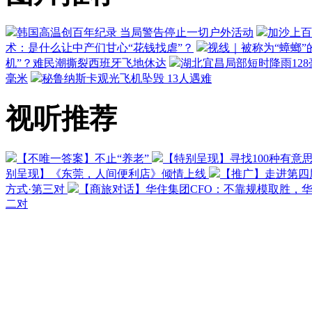
韩国高温创百年纪录 当局警告停止一切户外活动
加沙上百
术：是什么让中产们甘心“花钱找虐”？
视线｜被称为“蟑螂”
机”？难民潮撕裂西班牙飞地休达
湖北宜昌局部短时降雨128毫
毫米
秘鲁纳斯卡观光飞机坠毁 13人遇难
视听推荐
【不唯一答案】不止“养老”
【特别呈现】寻找100种有意
别呈现】《东莞，人间便利店》倾情上线
【推广】走进第四
方式·第三对
【商旅对话】华住集团CFO：不靠规模取胜，
二对