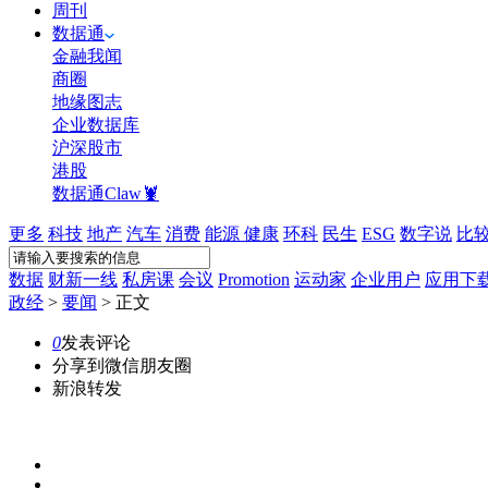
周刊
数据通
金融我闻
商圈
地缘图志
企业数据库
沪深股市
港股
数据通Claw🦞
更多
科技
地产
汽车
消费
能源
健康
环科
民生
ESG
数字说
比
数据
财新一线
私房课
会议
Promotion
运动家
企业用户
应用下
政经
>
要闻
>
正文
0
发表评论
分享到微信朋友圈
新浪转发