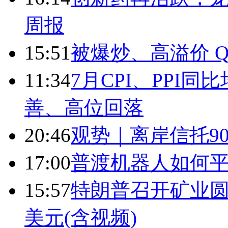
周报
15:51
被爆炒、高溢价 Q
11:34
7月CPI、PPI同
善、高位回落
20:46
观势｜离岸信托9
17:00
普渡机器人如何平
15:57
特朗普召开矿业圆
美元(含视频)