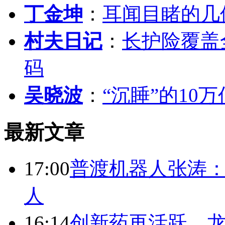
丁金坤
：
耳闻目睹的几
村夫日记
：
长护险覆盖
码
吴晓波
：
“沉睡”的10
最新文章
17:00
普渡机器人张涛
人
16:14
创新药再活跃，