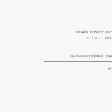
财新网所刊载内容之知识产
京ICP证090880号
违法和不良信息举报电话（涉网络暴力有
关