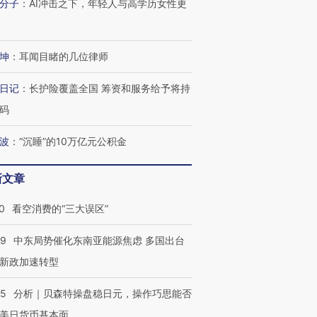
分子
：
AI冲击之下，年轻人与高学历女性更
进第四届链博
【商旅对话】华住集团
技“链”接产
坤
：
耳闻目睹的几位律师
【特别呈现】寻找100种
CFO：不靠规模取胜，华
【特别呈
有意思的生活方式·第三对
住三大增长引擎是什么？
有意思的
日记
：
长护险覆盖全国 筹资和服务给予将持
码
波
：
“沉睡”的10万亿元公积金
新文章
0
看空消费的“三大误区”
59
中东局势催化东南亚能源焦虑 多国出台
新政加速转型
05
分析｜贝森特操盘稳日元，操作巧思能否
美日货币基本面