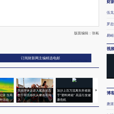
财
伍戈
罗志
版面编辑：张柘
易峘
视
订阅财新网主编精选电邮
西班牙休达进入紧急状态
加沙上百万流离失所者困
马航飞行员
博
纪录 当局
数千非法移民从摩洛哥闯
于“塑料烤箱” 高温引发健
粒摇头丸 尿
外活动
入
康危机
毒品
唐涯