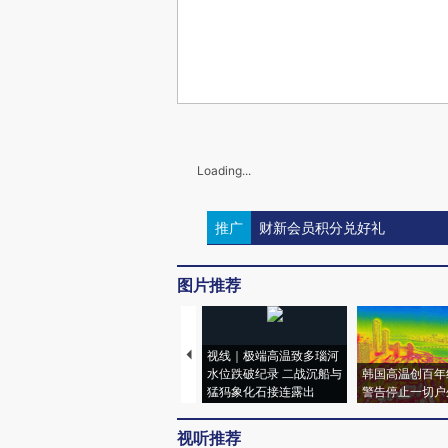
Loading...
推广
财新会员积分兑好礼
图片推荐
视线｜极端高温致多瑙河
水位跌破纪录 二战沉船与
韩国高温创百年
猛犸象化石接连露出
警告停止一切户
视听推荐