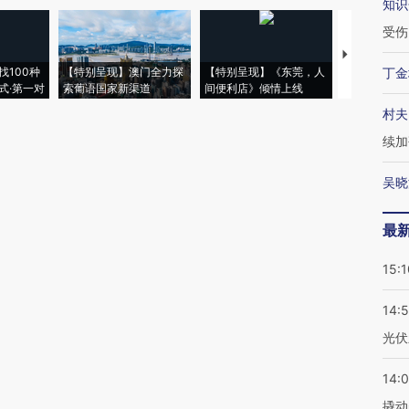
知识
受伤
【推广】走
找100种
【特别呈现】澳门全力探
【特别呈现】《东莞，人
会，让数智科
丁金
式·第一对
索葡语国家新渠道
间便利店》倾情上线
业
村夫
续加
吴晓
最
15:1
14:
光伏
14:
撬动