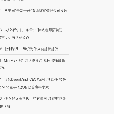
1
从美国“最新十佳”看纯财富管理公司发展
3
火线评论｜广东雷州“特教老师招聘违
很雷，仍有诸多疑点
05
控制陷阱：组织为什么会越管越胖
1
MiniMax今起纳入港股通 盘间涨幅最高
77%
4
谷歌DeepMind CEO哈萨比斯卸任 转任
epMind董事长及谷歌首席科学家
6
侦查起诉审判执行均有漏洞 涉案财物处
象何解