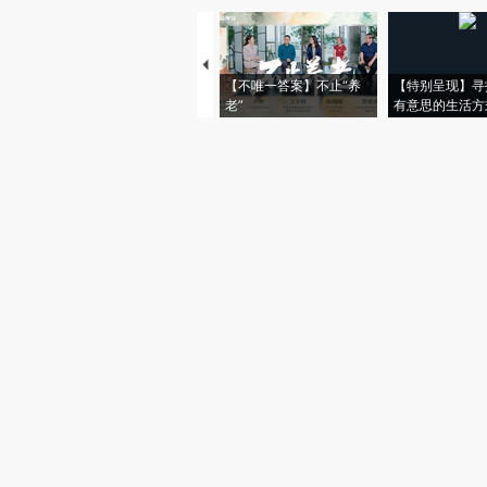
【不唯一答案】不止“养
【特别呈现】寻
老”
有意思的生活方