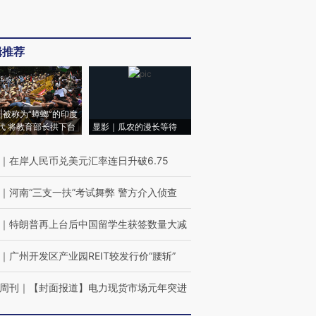
辑推荐
|被称为“蟑螂”的印度
代 将教育部长拱下台
显影｜瓜农的漫长等待
｜
在岸人民币兑美元汇率连日升破6.75
｜
河南“三支一扶”考试舞弊 警方介入侦查
｜
特朗普再上台后中国留学生获签数量大减
｜
广州开发区产业园REIT较发行价“腰斩”
周刊
｜
【封面报道】电力现货市场元年突进