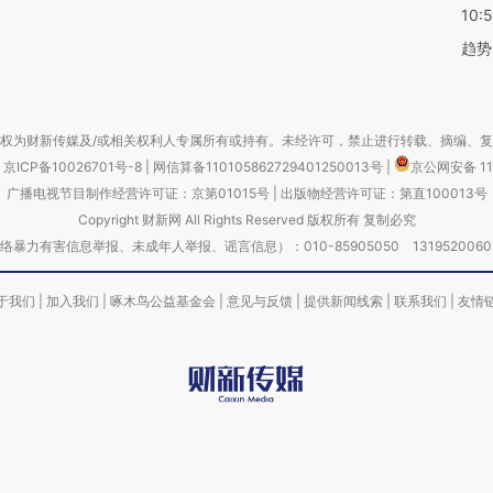
10:
趋势
权为财新传媒及/或相关权利人专属所有或持有。未经许可，禁止进行转载、摘编、
京ICP备10026701号-8
|
网信算备110105862729401250013号
|
京公网安备 11
广播电视节目制作经营许可证：京第01015号
|
出版物经营许可证：第直100013号
Copyright 财新网 All Rights Reserved 版权所有 复制必究
害信息举报、未成年人举报、谣言信息）：010-85905050 13195200605 举报邮
于我们
|
加入我们
|
啄木鸟公益基金会
|
意见与反馈
|
提供新闻线索
|
联系我们
|
友情