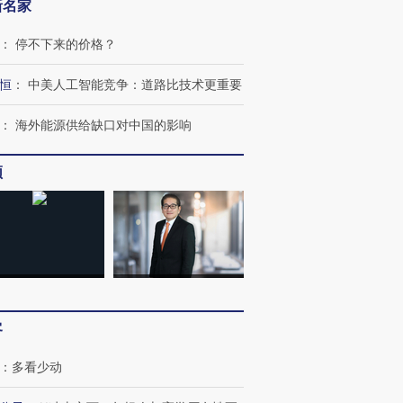
新名家
：
停不下来的价格？
恒
：
中美人工智能竞争：道路比技术更重要
：
海外能源供给缺口对中国的影响
频
跨国走私7万
视线｜HYROX的吸金
视线｜被
客
检体内含3种
术：是什么让中产们甘
泽连斯基密集出访美英 索
度Z世代
心“花钱找虐”？
要防空导弹“救急”
育部长拱
：
多看少动