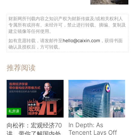
财新网所刊载内容之知识产权为财新传媒及/或相关权利人
专属所有或持有。未经许可，禁止进行转载、摘编、复制及
建立镜像等任何使用。
如有意愿转载，请发邮件至
hello@caixin.com
，获得书面
确认及授权后，方可转载。
推荐阅读
私房课
In Depth: As
向松祚：宏观经济70
Tencent Lays Off
讲，带你了解国内外