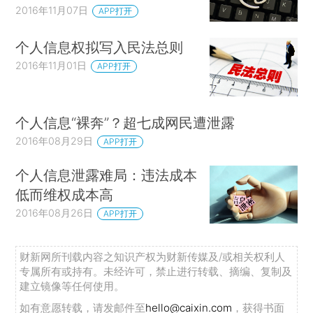
2016年11月07日
APP打开
个人信息权拟写入民法总则
2016年11月01日
APP打开
个人信息“裸奔”？超七成网民遭泄露
2016年08月29日
APP打开
个人信息泄露难局：违法成本
低而维权成本高
2016年08月26日
APP打开
财新网所刊载内容之知识产权为财新传媒及/或相关权利人
专属所有或持有。未经许可，禁止进行转载、摘编、复制及
建立镜像等任何使用。
如有意愿转载，请发邮件至
hello@caixin.com
，获得书面