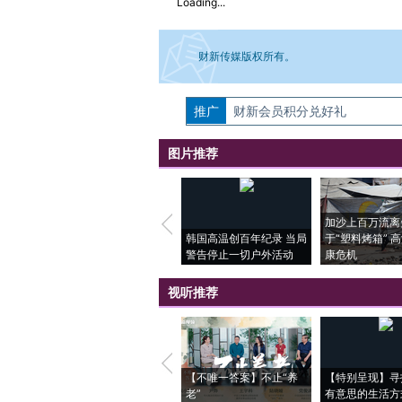
Loading...
财新传媒版权所有。
推广
如需刊登转载请点击右侧按钮，提交相关
财新会员积分兑好礼
图片推荐
加沙上百万流离
韩国高温创百年纪录 当局
于“塑料烤箱” 
警告停止一切户外活动
康危机
视听推荐
【不唯一答案】不止“养
【特别呈现】寻
老”
有意思的生活方