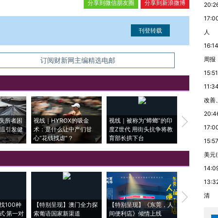
分享到微信朋友圈
分享到新浪微博
20:2
17:0
人
16:1
周报
信息。经确认即可刊登转载。
订阅财新网主编精选电邮
15:51
11:3
改善
20:4
失所者困
视线｜HYROX的吸金
视线｜被称为“蟑螂”的印
视线｜“入侵
17:0
高温引发健
术：是什么让中产们甘
度Z世代 用街头抗争将教
机”？难民潮
心“花钱找虐”？
育部长拱下台
飞地休达
15:5
美元
14:0
13:3
清
【推广】走
找100种
【特别呈现】澳门全力探
【特别呈现】《东莞，人
会，让数智科
式·第一对
索葡语国家新渠道
间便利店》倾情上线
业