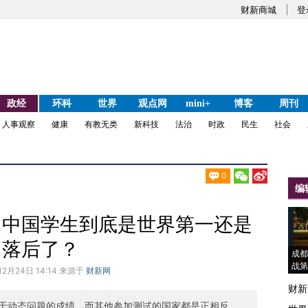
财新商城
登
政经
环科
世界
观点网
mini+
博客
周刊
人事观察
健康
有教无类
新科技
法治
时政
民生
社会
0
编
：中国学生到底是世界第一还是
落后了？
成都
战第
12月24日 14:14 来源于
财新网
财新
于动态问题的成绩，而其他参加测试的国家都是正相反。