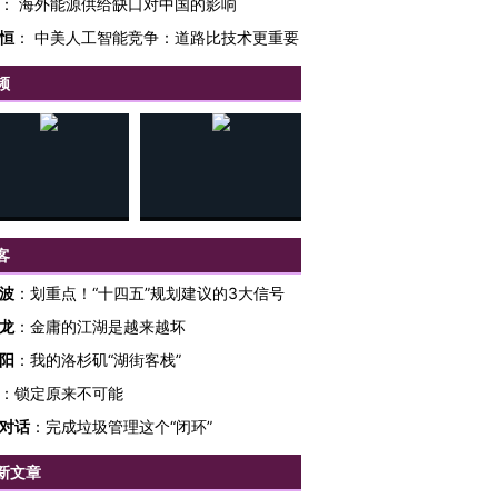
：
海外能源供给缺口对中国的影响
恒
：
中美人工智能竞争：道路比技术更重要
频
客
波
：
划重点！“十四五”规划建议的3大信号
龙
：
金庸的江湖是越来越坏
阳
：
我的洛杉矶“湖街客栈”
：
锁定原来不可能
对话
：
完成垃圾管理这个“闭环”
新文章