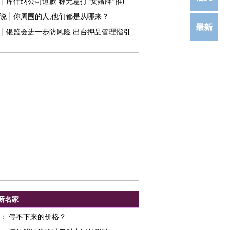
|
库什纳公司道歉 称无意打"女婿牌"推广
说
|
你周围的人,他们都是从哪来？
|
银监会进一步防风险 出台押品管理指引
新名家
：
停不下来的价格？