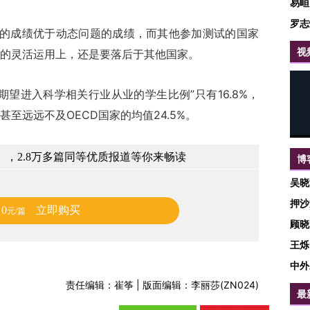
易峘
罗志
成绩优于动态问题的成绩，而其他参加测试的国家
视
的灵活运用上，还是要落后于其他国家。
来期望进入科学相关行业从业的学生比例”只有16.8%，
至远远不及OECD国家的均值24.5%。
，2.8万多篇同等优质报道等你来畅读
博
吴晓
押沙
0
立即购买
元/篇
顾晓
王烁
中外
责任编辑：崔筝 | 版面编辑：李丽莎(ZN024)
最