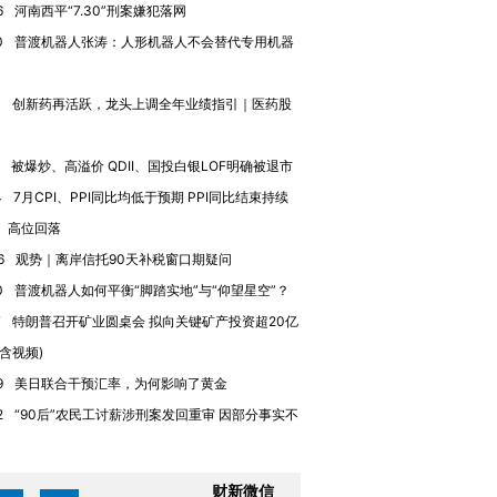
6
河南西平“7.30”刑案嫌犯落网
0
普渡机器人张涛：人形机器人不会替代专用机器
4
创新药再活跃，龙头上调全年业绩指引｜医药股
被爆炒、高溢价 QDII、国投白银LOF明确被退市
4
7月CPI、PPI同比均低于预期 PPI同比结束持续
、高位回落
6
观势｜离岸信托90天补税窗口期疑问
”还是“人道危
湖北宜昌局部短时降雨
哈尔滨遭遇短时极端强降
0
普渡机器人如何平衡“脚踏实地”与“仰望星空”？
撕裂西班牙
128毫米 紧急转移近
雨 3小时累计雨量超80毫
秘鲁纳斯
4000人
米
13人遇难
7
特朗普召开矿业圆桌会 拟向关键矿产投资超20亿
(含视频)
9
美日联合干预汇率，为何影响了黄金
2
“90后”农民工讨薪涉刑案发回重审 因部分事实不
进第四届链博
【商旅对话】华住集团
技“链”接产
【特别呈现】寻找100种
CFO：不靠规模取胜，华
【特别呈
有意思的生活方式·第三对
住三大增长引擎是什么？
有意思的
财新微信