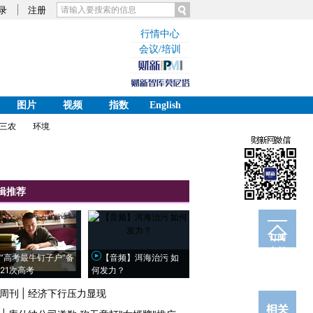
录
注册
行情中心
会议/培训
图片
视频
指数
English
三农
环境
辑推荐
订阅
电邮
“高考最牛钉子户”备
【音频】洱海治污 如
21次高考
何发力？
周刊
|
经济下行压力显现