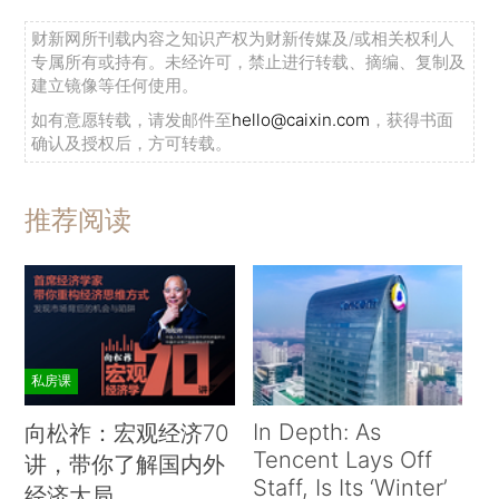
财新网所刊载内容之知识产权为财新传媒及/或相关权利人
专属所有或持有。未经许可，禁止进行转载、摘编、复制及
建立镜像等任何使用。
如有意愿转载，请发邮件至
hello@caixin.com
，获得书面
确认及授权后，方可转载。
推荐阅读
私房课
In Depth: As
向松祚：宏观经济70
Tencent Lays Off
讲，带你了解国内外
Staff, Is Its ‘Winter’
经济大局