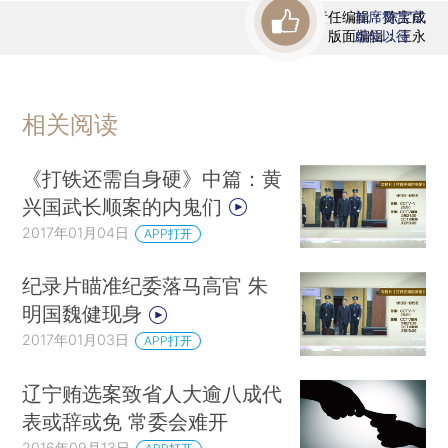
责任编辑：陈宝成
首席赞赏官
版面编辑：王永
虚位以待
相关阅读
《打铁还需自身硬》中篇：黄
兴国武长顺案的内鬼们
2017年01月04日
APP打开
纪录片瞄准纪委落马高官 朱
明国魏健现身
2017年01月03日
APP打开
辽宁贿选案致省人大逾八成代
表或辞或免 常委会难开
2016年09月13日