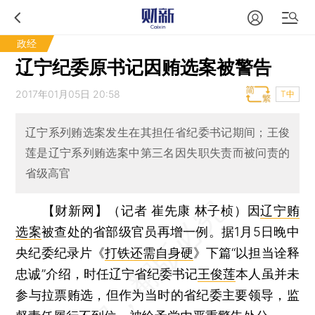
政经
辽宁纪委原书记因贿选案被警告
2017年01月05日 20:58
T中
辽宁系列贿选案发生在其担任省纪委书记期间；王俊
莲是辽宁系列贿选案中第三名因失职失责而被问责的
省级高官
【财新网】（记者 崔先康 林子桢）
因
辽宁贿
选案
被查处的省部级官员再增一例。据1月5日晚中
央纪委纪录片《
打铁还需自身硬
》下篇“以担当诠释
忠诚”介绍，时任辽宁省纪委书记
王俊莲
本人虽并未
参与拉票贿选，但作为当时的省纪委主要领导，监