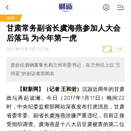
政经
甘肃常务副省长虞海燕参加人大会
后落马 为今年第一虎
2017年01月11日 22:06
T中
曾担任酒钢董事长和兰州市委书记，在兰州任上以“兰
州蓝”的创议者而闻名
【财新网】（记者
王和岩
）
沉寂近两年的甘肃
政坛再起波澜。今日（2017年1月11日）晚间22
时，中央纪委监察部网站深夜发布打虎消息，甘肃
省委常委、副省长
虞海燕
涉嫌严重违纪，目前正接
受组织调查。虞海燕是十八大后甘肃被查的第二位