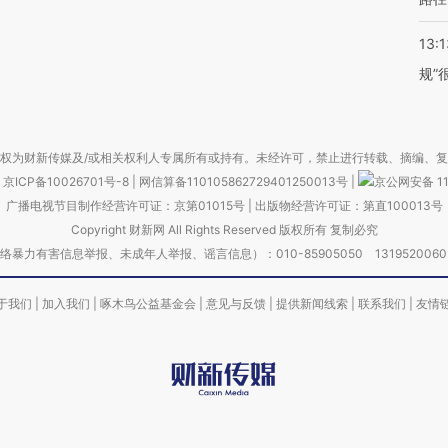
13:1
规”
权为财新传媒及/或相关权利人专属所有或持有。未经许可，禁止进行转载、摘编、
京ICP备10026701号-8
|
网信算备110105862729401250013号
|
京公网安备 11
广播电视节目制作经营许可证：京第01015号
|
出版物经营许可证：第直100013号
Copyright 财新网 All Rights Reserved 版权所有 复制必究
害信息举报、未成年人举报、谣言信息）：010-85905050 13195200605 举报邮
于我们
|
加入我们
|
啄木鸟公益基金会
|
意见与反馈
|
提供新闻线索
|
联系我们
|
友情