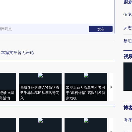
财
伍戈
罗志
新网观点
发布
易峘
本篇文章暂无评论
视
西班牙休达进入紧急状态
加沙上百万流离失所者困
马航飞行员
纪录 当局
数千非法移民从摩洛哥闯
于“塑料烤箱” 高温引发健
粒摇头丸 尿
外活动
入
康危机
毒品
博
唐涯