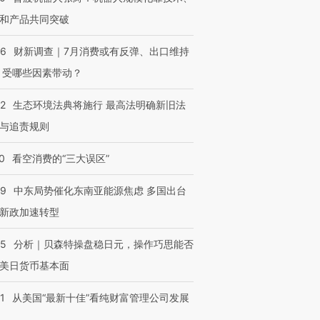
和产品共同突破
56
财新调查｜7月消费或有反弹、出口维持
 受哪些因素带动？
42
生态环境法典将施行 最高法明确新旧法
与追责规则
0
看空消费的“三大误区”
59
中东局势催化东南亚能源焦虑 多国出台
新政加速转型
05
分析｜贝森特操盘稳日元，操作巧思能否
美日货币基本面
1
从美国“最新十佳”看纯财富管理公司发展