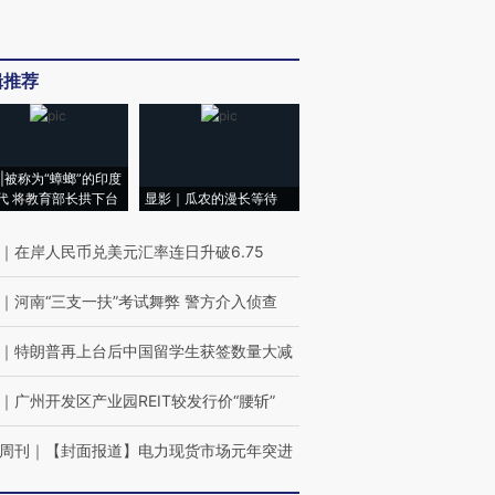
辑推荐
|被称为“蟑螂”的印度
代 将教育部长拱下台
显影｜瓜农的漫长等待
｜
在岸人民币兑美元汇率连日升破6.75
｜
河南“三支一扶”考试舞弊 警方介入侦查
｜
特朗普再上台后中国留学生获签数量大减
｜
广州开发区产业园REIT较发行价“腰斩”
周刊
｜
【封面报道】电力现货市场元年突进