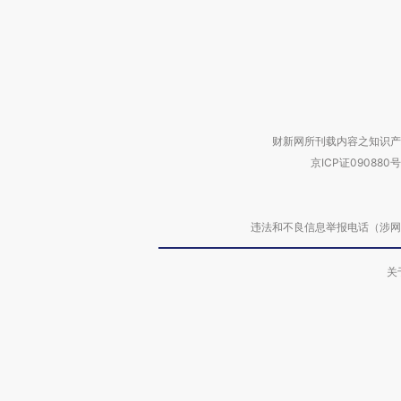
财新网所刊载内容之知识产
京ICP证090880号
违法和不良信息举报电话（涉网络暴力有
关