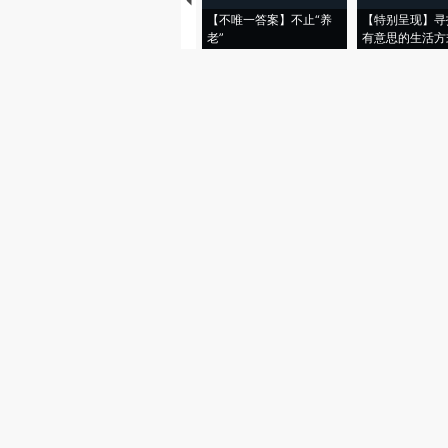
【不唯一答案】不止“养
【特别呈现】寻
老”
有意思的生活方