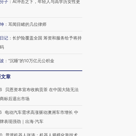
进第四届链博
【商旅对话】华住集团
分子
：
AI冲击之下，年轻人与高学历女性更
技“链”接产
【特别呈现】寻找100种
CFO：不靠规模取胜，华
【特别呈
有意思的生活方式·第三对
住三大增长引擎是什么？
有意思的
坤
：
耳闻目睹的几位律师
日记
：
长护险覆盖全国 筹资和服务给予将持
码
波
：
“沉睡”的10万亿元公积金
新文章
6
贝恩资本宣布收购贡茶 在中国大陆无法
商标后退出市场
6
电动汽车需求高涨驱动澳洲车市增长 中
牌表现强劲｜出海·汽车
00
普渡机器人张涛：机器人规模化靠技术、