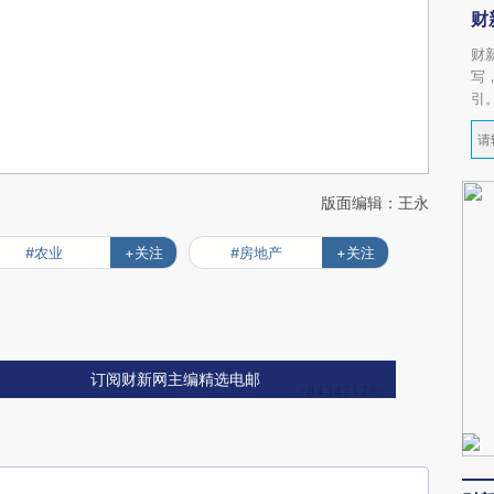
财
财
写
引
版面编辑：王永
#农业
+关注
#房地产
+关注
订阅财新网主编精选电邮