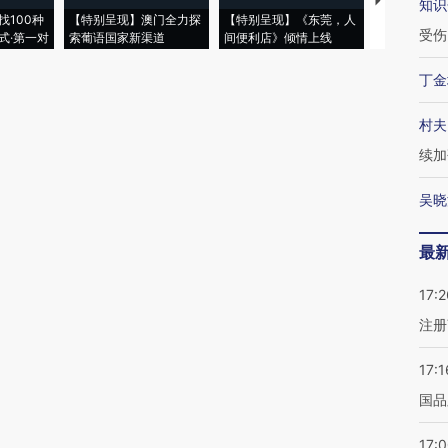
【推广】走
知识
找100种
【特别呈现】澳门全力探
【特别呈现】《东莞，人
会，让数智科
受伤
式·第一对
索葡语国家新渠道
间便利店》倾情上线
业
丁金
村夫
续加
吴晓
最
17:2
注册
17:1
国品
17: