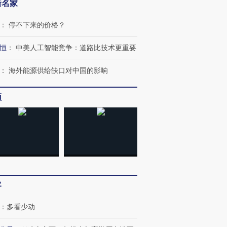
新名家
：
停不下来的价格？
恒
：
中美人工智能竞争：道路比技术更重要
：
海外能源供给缺口对中国的影响
频
跨国走私7万
视线｜HYROX的吸金
视线｜被
检体内含3种
术：是什么让中产们甘
泽连斯基密集出访美英 索
度Z世代
心“花钱找虐”？
要防空导弹“救急”
育部长拱
客
：
多看少动