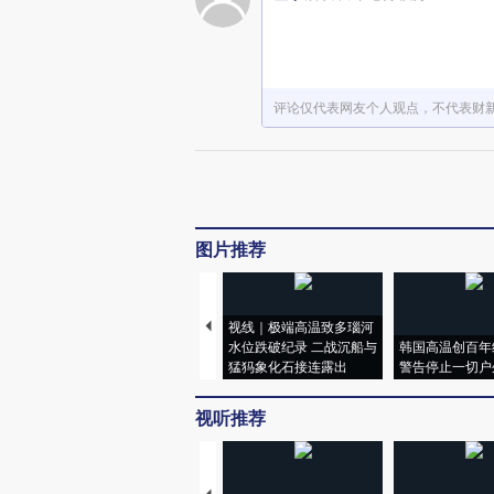
评论仅代表网友个人观点，不代表财
图片推荐
视线｜极端高温致多瑙河
水位跌破纪录 二战沉船与
韩国高温创百年
猛犸象化石接连露出
警告停止一切户
视听推荐