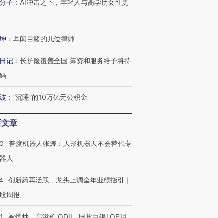
分子
：
AI冲击之下，年轻人与高学历女性更
坤
：
耳闻目睹的几位律师
日记
：
长护险覆盖全国 筹资和服务给予将持
码
波
：
“沉睡”的10万亿元公积金
新文章
00
普渡机器人张涛：人形机器人不会替代专
器人
4
创新药再活跃，龙头上调全年业绩指引｜
股周报
1
被爆炒、高溢价 QDII、国投白银LOF明