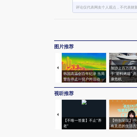
评论仅代表网友个人观点，不代表财
图片推荐
加沙上百万流离
韩国高温创百年纪录 当局
于“塑料烤箱” 
警告停止一切户外活动
康危机
视听推荐
【不唯一答案】不止“养
【特别呈现】寻
老”
有意思的生活方