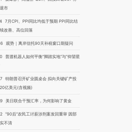
退市
4
7月CPI、PPI同比均低于预期 PPI同比结
续改善、高位回落
46
观势｜离岸信托90天补税窗口期疑问
00
普渡机器人如何平衡“脚踏实地”与“仰望星
？
57
特朗普召开矿业圆桌会 拟向关键矿产投
20亿美元(含视频)
09
美日联合干预汇率，为何影响了黄金
32
“90后”农民工讨薪涉刑案发回重审 因部
实不清