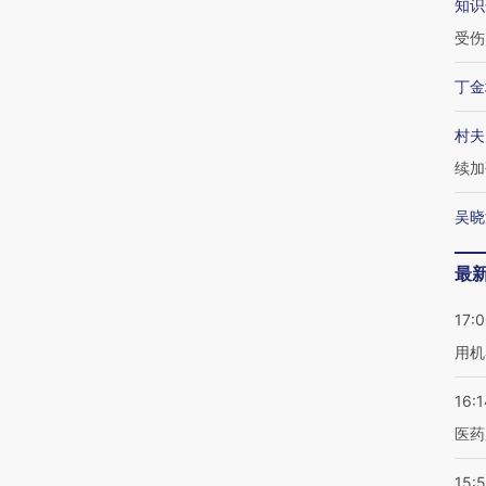
知识
受伤
丁金
村夫
续加
吴晓
最
17:
用机
16:1
医药
15:5