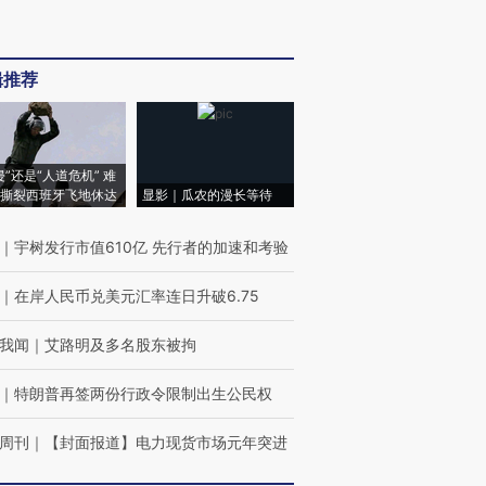
辑推荐
侵”还是“人道危机” 难
撕裂西班牙飞地休达
显影｜瓜农的漫长等待
｜
宇树发行市值610亿 先行者的加速和考验
｜
在岸人民币兑美元汇率连日升破6.75
我闻
｜
艾路明及多名股东被拘
｜
特朗普再签两份行政令限制出生公民权
周刊
｜
【封面报道】电力现货市场元年突进