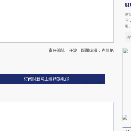
财
财
写
引
责任编辑：任波 | 版面编辑：卢玲艳
订阅财新网主编精选电邮