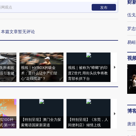
财
新网观点
发布
伍戈
罗志
本篇文章暂无评论
易峘
视
失所者困
视线｜HYROX的吸金
视线｜被称为“蟑螂”的印
视线｜“入侵
高温引发健
术：是什么让中产们甘
度Z世代 用街头抗争将教
机”？难民潮
心“花钱找虐”？
育部长拱下台
飞地休达
博
【推广】走
找100种
【特别呈现】澳门全力探
【特别呈现】《东莞，人
会，让数智科
唐涯
式·第一对
索葡语国家新渠道
间便利店》倾情上线
业