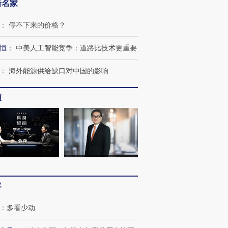
新名家
：
停不下来的价格？
恒
：
中美人工智能竞争：道路比技术更重要
：
海外能源供给缺口对中国的影响
频
”还是“人道危
湖北宜昌局部短时降雨
哈尔滨遭遇短时极端强降
撕裂西班牙
128毫米 紧急转移近
雨 3小时累计雨量超80毫
秘鲁纳斯
4000人
米
13人遇难
客
进第四届链博
【商旅对话】华住集团
技“链”接产
【特别呈现】寻找100种
CFO：不靠规模取胜，华
【特别呈
：
多看少动
有意思的生活方式·第三对
住三大增长引擎是什么？
有意思的