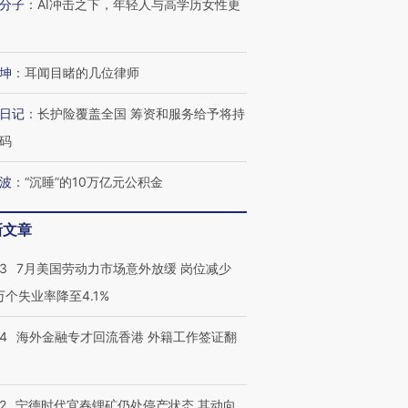
分子
：
AI冲击之下，年轻人与高学历女性更
坤
：
耳闻目睹的几位律师
日记
：
长护险覆盖全国 筹资和服务给予将持
码
波
：
“沉睡”的10万亿元公积金
新文章
43
7月美国劳动力市场意外放缓 岗位减少
3万个失业率降至4.1%
14
海外金融专才回流香港 外籍工作签证翻
2
宁德时代宜春锂矿仍处停产状态 其动向