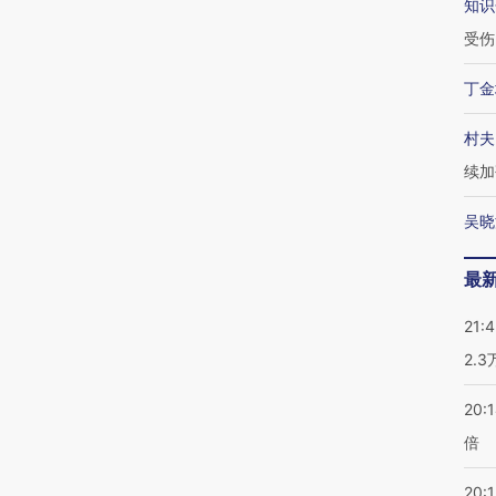
知识
受伤
丁金
村夫
续加
吴晓
最
21:
2.
20:
倍
20:1