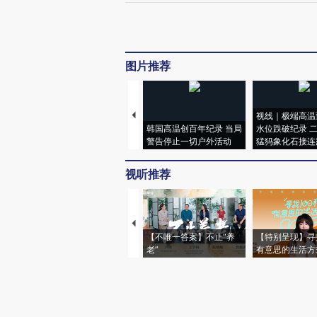
图片推荐
视线｜极端高温
韩国高温创百年纪录 当局
水位跌破纪录 
警告停止一切户外活动
猛犸象化石接连
视听推荐
【不唯一答案】不止“养
【特别呈现】寻
老”
有意思的生活方