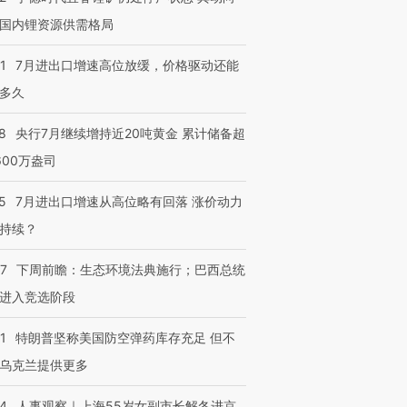
国内锂资源供需格局
1
7月进出口增速高位放缓，价格驱动还能
多久
8
央行7月继续增持近20吨黄金 累计储备超
600万盎司
5
7月进出口增速从高位略有回落 涨价动力
持续？
07
下周前瞻：生态环境法典施行；巴西总统
进入竞选阶段
1
特朗普坚称美国防空弹药库存充足 但不
乌克兰提供更多
24
人事观察｜上海55岁女副市长解冬进京