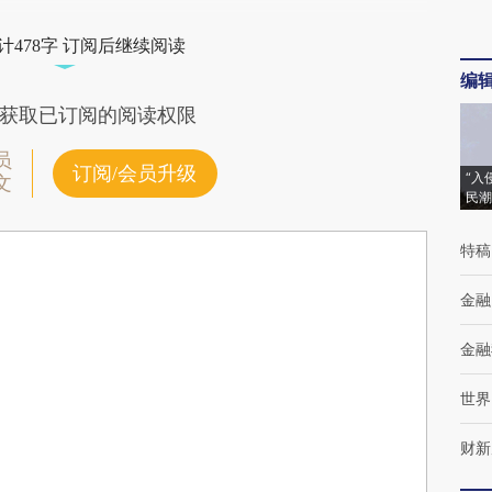
计478字 订阅后继续阅读
编
获取已订阅的阅读权限
员
订阅/会员升级
“入
文
民潮
特稿
金融
金融
世界
财新