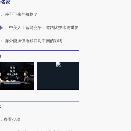
新名家
：
停不下来的价格？
恒
：
中美人工智能竞争：道路比技术更重要
：
海外能源供给缺口对中国的影响
跨国走私7万
视线｜被称为“蟑螂”的印
视线｜“入侵”还是“人道危
检体内含3种
度Z世代 用街头抗争将教
机”？难民潮撕裂西班牙
秘鲁纳斯
频
育部长拱下台
飞地休达
13人遇难
进第四届链博
【商旅对话】华住集团
技“链”接产
【特别呈现】寻找100种
CFO：不靠规模取胜，华
【特别呈
有意思的生活方式·第三对
住三大增长引擎是什么？
有意思的
客
：
多看少动