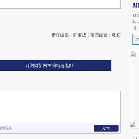
财
财
写
引
责任编辑：陈宝成 | 版面编辑：张柘
订阅财新网主编精选电邮
新网观点
发布