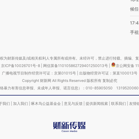
候任
17:
手祖
权为财新传媒及/或相关权利人专属所有或持有。未经许可，禁止进行转载、摘编、
京ICP备10026701号-8
|
网信算备110105862729401250013号
|
京公网安备 11
广播电视节目制作经营许可证：京第01015号
|
出版物经营许可证：第直100013号
Copyright 财新网 All Rights Reserved 版权所有 复制必究
害信息举报、未成年人举报、谣言信息）：010-85905050 13195200605 举报邮
于我们
|
加入我们
|
啄木鸟公益基金会
|
意见与反馈
|
提供新闻线索
|
联系我们
|
友情