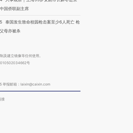
中国侨联副主席
45
泰国发生致命校园枪击案至少6人死亡 枪
父母亦被杀
复制及建立镜像等任何使用。
010502034662号
箱：laixin@caixin.com
链接