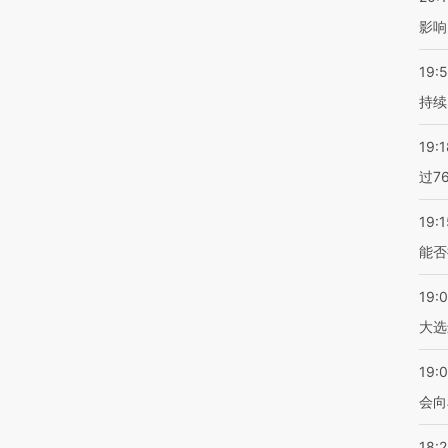
影响
19:5
持续
19:1
过7
19:1
能否
19:
大选
19:0
会向
18: