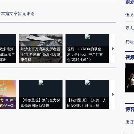
财
本篇文章暂无评论
伍戈
罗志
易峘
致多瑙河
加沙上百万流离失所者困
视线｜HYROX的吸金
马航飞行员
二战沉船与
于“塑料烤箱” 高温引发健
术：是什么让中产们甘
粒摇头丸 尿
视
露出
康危机
心“花钱找虐”？
毒品
【推广】走
找100种
【特别呈现】澳门全力探
【特别呈现】《东莞，人
会，让数智科
式·第一对
索葡语国家新渠道
间便利店》倾情上线
业
博
唐涯