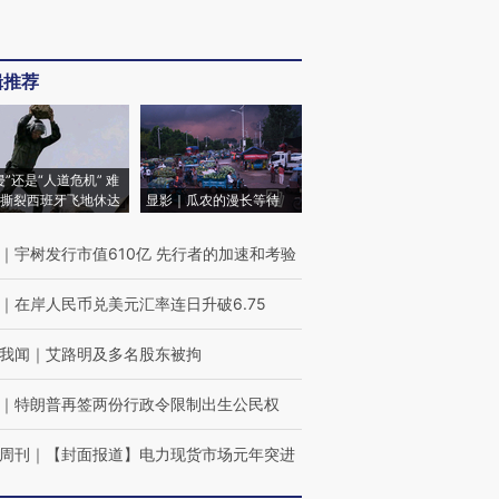
辑推荐
侵”还是“人道危机” 难
撕裂西班牙飞地休达
显影｜瓜农的漫长等待
｜
宇树发行市值610亿 先行者的加速和考验
｜
在岸人民币兑美元汇率连日升破6.75
我闻
｜
艾路明及多名股东被拘
｜
特朗普再签两份行政令限制出生公民权
周刊
｜
【封面报道】电力现货市场元年突进