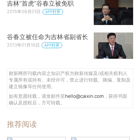
吉林“首虎”谷春立被免职
2015年08月01日
APP打开
谷春立被任命为吉林省副省长
2013年01月16日
APP打开
财新网所刊载内容之知识产权为财新传媒及/或相关权利人
专属所有或持有。未经许可，禁止进行转载、摘编、复制及
建立镜像等任何使用。
如有意愿转载，请发邮件至
hello@caixin.com
，获得书面
确认及授权后，方可转载。
推荐阅读