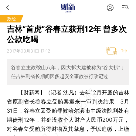
政经
吉林“首虎”谷春立获刑12年 曾多次
公款吃喝
2017年03月31日 17:12
T中
谷春立主政鞍山八年，因大拆大建被称为“谷大扒”；
任吉林副省长期间因多起安全事故被行政记过
【财新网】（记者 沈凡）
去年12月开庭的吉林
省原副省长
谷春立
受贿案迎来一审判决结果。3月
31日，谷春立因受贿罪被哈尔滨市中级法院判处有
期徒刑12年，并处没收个人财产人民币200万元，
对谷春立受贿所得财物及其孳息，予以追缴，上缴