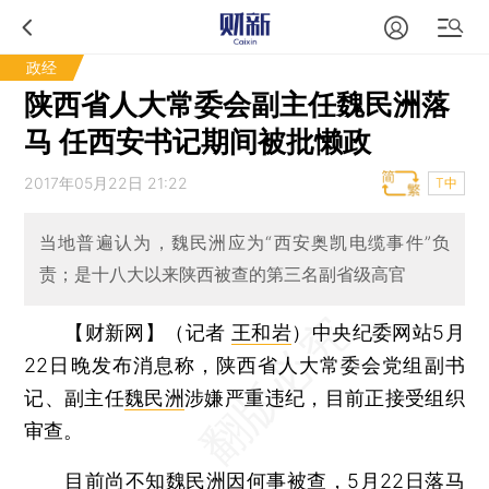
政经
陕西省人大常委会副主任魏民洲落
马 任西安书记期间被批懒政
2017年05月22日 21:22
T中
当地普遍认为，魏民洲应为“西安奥凯电缆事件”负
责；是十八大以来陕西被查的第三名副省级高官
【财新网】（记者
王和岩
）
中央纪委网站5月
22日晚发布消息称，陕西省人大常委会党组副书
记、副主任
魏民洲
涉嫌严重违纪，目前正接受组织
审查。
目前尚不知魏民洲因何事被查，5月22日落马