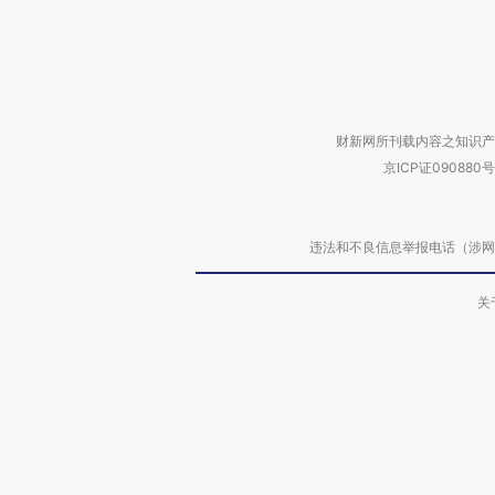
财新网所刊载内容之知识产
京ICP证090880号
违法和不良信息举报电话（涉网络暴力有
关