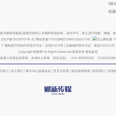
08:
纪违
权为财新传媒及/或相关权利人专属所有或持有。未经许可，禁止进行转载、摘编、
京ICP备10026701号-8
|
网信算备110105862729401250013号
|
京公网安备 11
广播电视节目制作经营许可证：京第01015号
|
出版物经营许可证：第直100013号
Copyright 财新网 All Rights Reserved 版权所有 复制必究
害信息举报、未成年人举报、谣言信息）：010-85905050 13195200605 举报邮
于我们
|
加入我们
|
啄木鸟公益基金会
|
意见与反馈
|
提供新闻线索
|
联系我们
|
友情