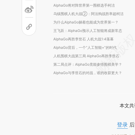
AlphaGo将对阵世界第一围棋选手柯洁
乌镇围棋人机大战②：阿法狗战胜率超柯洁
为什么AlphaGo躺着也能成为世界第一？
王飞跃：AlphaGo预示人工智能将成新常态
AlphaGo再胜李世石 人机大战1:4落幕
AlphaGo背后，一个“人工智能+”的时代
人机围棋大战第三局 AlphaGo再胜李世石
第二局点评：AlphaGo竟能参悟围棋美学？
AlphaGo与李世石的对战，谁的收获更大？
本文共
登录
后