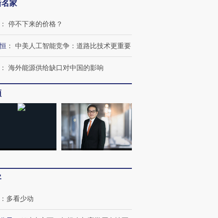
新名家
：
停不下来的价格？
恒
：
中美人工智能竞争：道路比技术更重要
：
海外能源供给缺口对中国的影响
频
客
：
多看少动