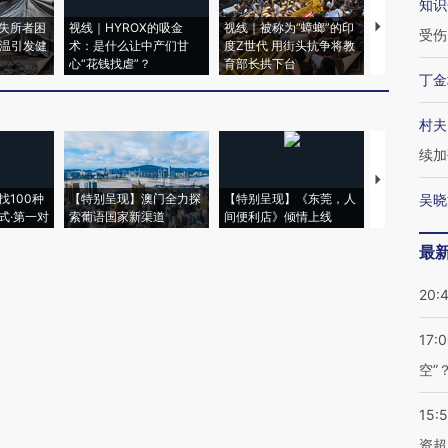
知识
失所者困
视线｜HYROX的吸金
视线｜被称为“蟑螂”的印
视线｜“入侵
受伤
高温引发健
术：是什么让中产们甘
度Z世代 用街头抗争将教
机”？难民潮
心“花钱找虐”？
育部长拱下台
飞地休达
丁金
村夫
续加
【推广】走
找100种
【特别呈现】澳门全力探
【特别呈现】《东莞，人
会，让数智科
吴晓
式·第一对
索葡语国家新渠道
间便利店》倾情上线
业
最
20:
17:
空”
15:
资超