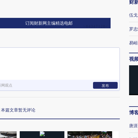
财
伍戈
订阅财新网主编精选电邮
罗志
易峘
视
新网观点
发布
本篇文章暂无评论
博
唐涯