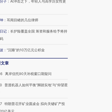
分子
：
AI冲击之下，年轻人与高学历女性更
”还是“人道危
湖北宜昌局部短时降雨
哈尔滨遭遇短时极端强降
撕裂西班牙
128毫米 紧急转移近
雨 3小时累计雨量超80毫
秘鲁纳斯
4000人
米
13人遇难
坤
：
耳闻目睹的几位律师
日记
：
长护险覆盖全国 筹资和服务给予将持
码
进第四届链博
【商旅对话】华住集团
技“链”接产
波
：
“沉睡”的10万亿元公积金
【特别呈现】寻找100种
CFO：不靠规模取胜，华
【特别呈
有意思的生活方式·第三对
住三大增长引擎是什么？
有意思的
新文章
46
离岸信托90天补税窗口期疑问
00
普渡机器人如何平衡“脚踏实地”与“仰望星
？
57
特朗普召开矿业圆桌会 拟向关键矿产投
20亿美元