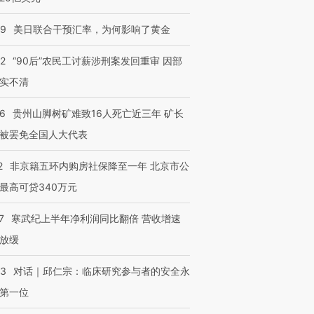
09
美日联合干预汇率，为何影响了黄金
32
“90后”农民工讨薪涉刑案发回重审 因部
实不清
36
贵州山脚树矿难致16人死亡近三年 矿长
被罢免全国人大代表
2
非京籍五环内购房社保降至一年 北京市公
最高可贷340万元
7
寒武纪上半年净利润同比翻倍 营收增速
放缓
53
对话｜邱仁宗：临床研究参与者的安全永
第一位