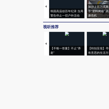
加沙上百万流离
韩国高温创百年纪录 当局
于“塑料烤箱” 
警告停止一切户外活动
康危机
视听推荐
【不唯一答案】不止“养
【特别呈现】寻
老”
有意思的生活方