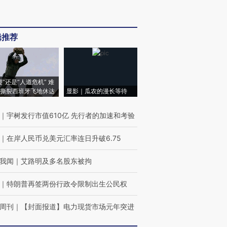
辑推荐
侵”还是“人道危机” 难
撕裂西班牙飞地休达
显影｜瓜农的漫长等待
｜
宇树发行市值610亿 先行者的加速和考验
｜
在岸人民币兑美元汇率连日升破6.75
我闻
｜
艾路明及多名股东被拘
｜
特朗普再签两份行政令限制出生公民权
周刊
｜
【封面报道】电力现货市场元年突进