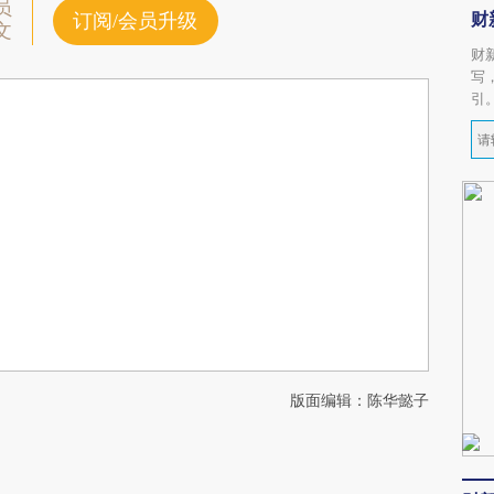
员
财
订阅/会员升级
文
财
写
引
版面编辑：陈华懿子