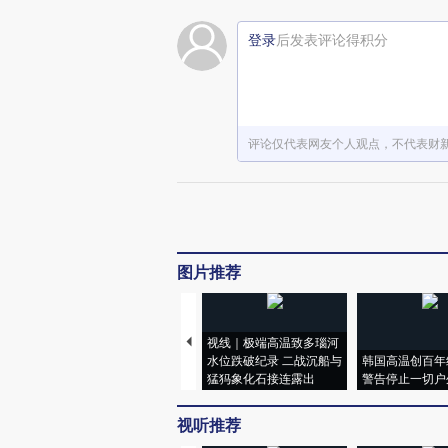
登录
后发表评论得积分
评论仅代表网友个人观点，不代表财
图片推荐
视线｜极端高温致多瑙河
水位跌破纪录 二战沉船与
韩国高温创百年
猛犸象化石接连露出
警告停止一切户
视听推荐