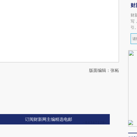
财
财
写
引
版面编辑：张柘
订阅财新网主编精选电邮