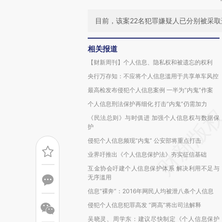
目前，该案22名犯罪嫌疑人已分别被采
相关报道
【财新周刊】个人信息、隐私权和被遗忘的权利
央行万存知：不应将个人信息滥用于共享单车风控
最高检发布侵犯个人信息案例 一半为“内鬼”作案
个人信息刑法保护再细化 打击“内鬼”仍需加力
《民法总则》与时俱进 加强个人信息权与数据保
护
侵犯个人信息频现“内鬼” 公安部将重点打击
业界吁推出《个人信息保护法》夯实征信基础
互金协会吁建个人信息保护体系 解决利用不足与
无序滥用
信息“裸奔”：2016年网民人均被泄八条个人信息
侵犯个人信息犯罪高发 “两高”将出司法解释
吴晓灵、周学东：建议尽快制定《个人信息保护