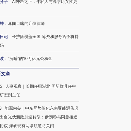
分子
：
AI冲击之下，年轻人与高学历女性更
进第四届链博
【商旅对话】华住集团
技“链”接产
【特别呈现】寻找100种
CFO：不靠规模取胜，华
【特别呈
坤
：
耳闻目睹的几位律师
有意思的生活方式·第三对
住三大增长引擎是什么？
有意思的
日记
：
长护险覆盖全国 筹资和服务给予将持
码
波
：
“沉睡”的10万亿元公积金
新文章
25
人事观察｜长期任职湖北 周新群升任中
研室副主任
3
能源内参｜中东局势催化东南亚能源焦虑
出台光伏新政加速转型；伊朗称与阿曼接近
协议 海峡现有两条航道将关闭