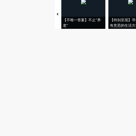
【不唯一答案】不止“养
【特别呈现】寻
老”
有意思的生活方