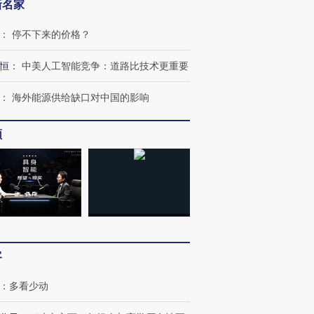
新名家
：
停不下来的价格？
恒
：
中美人工智能竞争：道路比技术更重要
：
海外能源供给缺口对中国的影响
频
OX的吸金
马航飞行员跨国走私7万
视线｜被称为“蟑螂”的印
让中产们甘
粒摇头丸 尿检体内含3种
度Z世代 用街头抗争将教
秘鲁纳斯
客
”？
毒品
育部长拱下台
13人遇难
：
多看少动