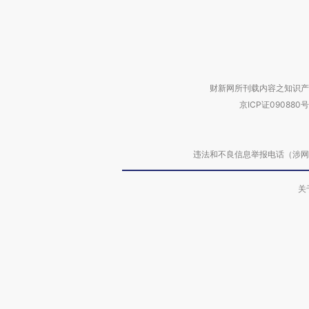
财新网所刊载内容之知识产
京ICP证090880号
违法和不良信息举报电话（涉网络暴力有
关