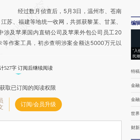
经过数月侦查后，5月3日，温州市、苍南
、江苏、福建等地统一收网，共抓获黎某、甘某、
编
中涉及苹果国内直销公司及苹果外包公司员工20
等作案工具，初步查明涉案金额达5000万元以
“入
民潮
计527字 订阅后继续阅读
特稿
金融
获取已订阅的阅读权限
金融
员
订阅/会员升级
文
世界
财新