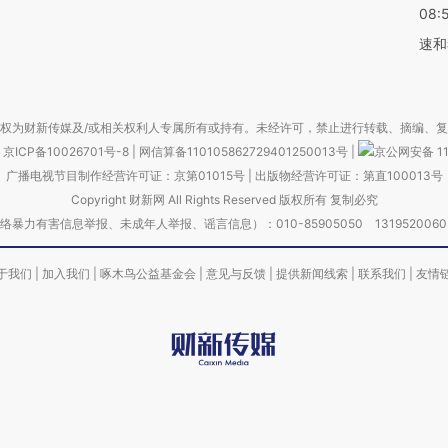
08:
速和
权为财新传媒及/或相关权利人专属所有或持有。未经许可，禁止进行转载、摘编、
京ICP备10026701号-8
|
网信算备110105862729401250013号
|
京公网安备 11
广播电视节目制作经营许可证：京第01015号
|
出版物经营许可证：第直100013号
Copyright 财新网 All Rights Reserved 版权所有 复制必究
害信息举报、未成年人举报、谣言信息）：010-85905050 13195200605 举报邮
于我们
|
加入我们
|
啄木鸟公益基金会
|
意见与反馈
|
提供新闻线索
|
联系我们
|
友情