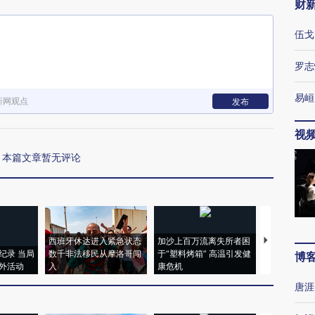
财
伍戈
罗志
易峘
新网观点
发布
视
本篇文章暂无评论
西班牙休达进入紧急状态
加沙上百万流离失所者困
视线｜HYR
纪录 当局
数千非法移民从摩洛哥闯
于“塑料烤箱” 高温引发健
术：是什么
博
外活动
入
康危机
心“花钱找虐
唐涯