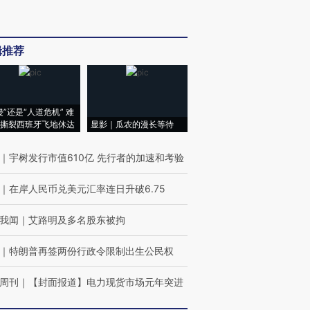
辑推荐
侵”还是“人道危机” 难
撕裂西班牙飞地休达
显影｜瓜农的漫长等待
｜
宇树发行市值610亿 先行者的加速和考验
｜
在岸人民币兑美元汇率连日升破6.75
我闻
｜
艾路明及多名股东被拘
｜
特朗普再签两份行政令限制出生公民权
周刊
｜
【封面报道】电力现货市场元年突进