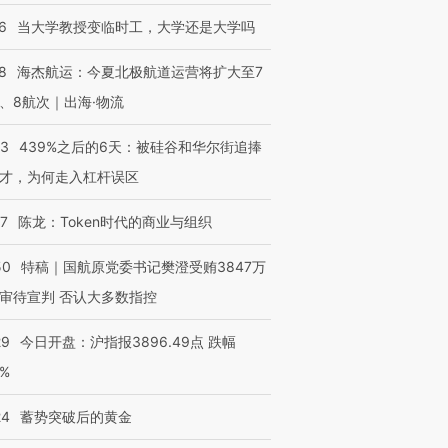
6
当大学教授变临时工，大学还是大学吗
8
海杰航运：今夏北极航道运营将扩大至7
、8航次｜出海·物流
53
439%之后的6天：被硅谷和华尔街追捧
才，为何走入杠杆误区
07
陈龙：Token时代的商业与组织
50
特稿｜国航原党委书记樊澄受贿3847万
审待宣判 否认大多数指控
29
今日开盘：沪指报3896.49点 跌幅
0%
24
蓄势突破后的黄金