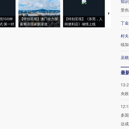
知识
受伤
【推广】走
找100种
【特别呈现】澳门全力探
【特别呈现】《东莞，人
会，让数智科
丁金
式·第一对
索葡语国家新渠道
间便利店》倾情上线
业
村夫
续加
吴晓
最
13:
央政
12:1
多国
达成