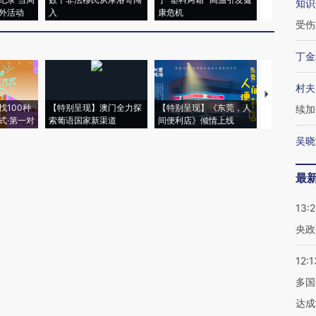
知识
外活动
入
康危机
心“花钱找虐
受伤
丁金
村夫
【推广】走
找100种
【特别呈现】澳门全力探
【特别呈现】《东莞，人
会，让数智科
续加
式·第一对
索葡语国家新渠道
间便利店》倾情上线
业
吴晓
最
13:
央政
12:1
多国
达成