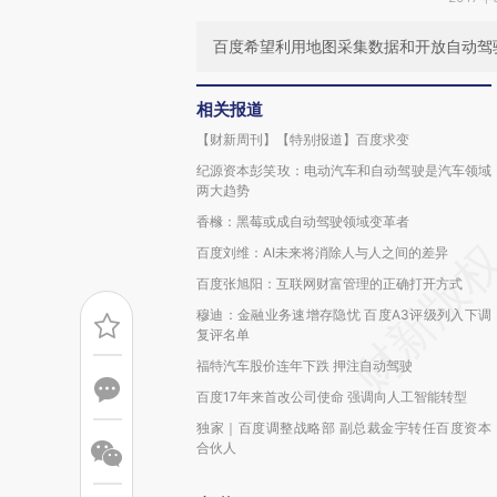
百度希望利用地图采集数据和开放自动驾
相关报道
【财新周刊】【特别报道】百度求变
纪源资本彭笑玫：电动汽车和自动驾驶是汽车领域
两大趋势
香橼：黑莓或成自动驾驶领域变革者
百度刘维：AI未来将消除人与人之间的差异
百度张旭阳：互联网财富管理的正确打开方式
穆迪：金融业务速增存隐忧 百度A3评级列入下调
复评名单
福特汽车股价连年下跌 押注自动驾驶
百度17年来首改公司使命 强调向人工智能转型
独家｜百度调整战略部 副总裁金宇转任百度资本
合伙人