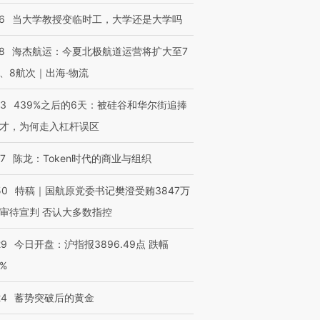
6
当大学教授变临时工，大学还是大学吗
8
海杰航运：今夏北极航道运营将扩大至7
、8航次｜出海·物流
53
439%之后的6天：被硅谷和华尔街追捧
才，为何走入杠杆误区
07
陈龙：Token时代的商业与组织
50
特稿｜国航原党委书记樊澄受贿3847万
审待宣判 否认大多数指控
29
今日开盘：沪指报3896.49点 跌幅
0%
24
蓄势突破后的黄金