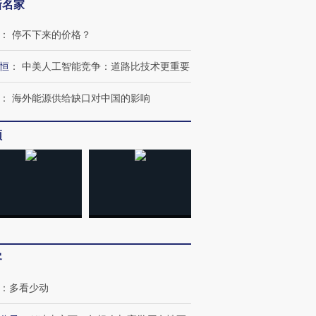
新名家
：
停不下来的价格？
恒
：
中美人工智能竞争：道路比技术更重要
：
海外能源供给缺口对中国的影响
频
客
：
多看少动
OX的吸金
马航飞行员跨国走私7万
视线｜被称为“蟑螂”的印
让中产们甘
粒摇头丸 尿检体内含3种
度Z世代 用街头抗争将教
秘鲁纳斯