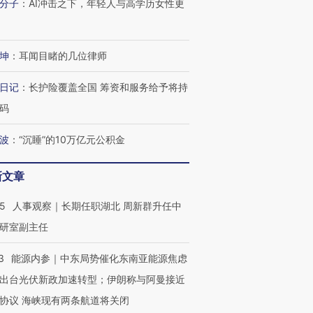
分子
：
AI冲击之下，年轻人与高学历女性更
”？
毒品
育部长拱下台
13人遇难
坤
：
耳闻目睹的几位律师
日记
：
长护险覆盖全国 筹资和服务给予将持
进第四届链博
【商旅对话】华住集团
技“链”接产
【特别呈现】寻找100种
CFO：不靠规模取胜，华
【特别呈
码
有意思的生活方式·第三对
住三大增长引擎是什么？
有意思的
波
：
“沉睡”的10万亿元公积金
新文章
25
人事观察｜长期任职湖北 周新群升任中
研室副主任
3
能源内参｜中东局势催化东南亚能源焦虑
出台光伏新政加速转型；伊朗称与阿曼接近
协议 海峡现有两条航道将关闭