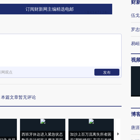
财
订阅财新网主编精选电邮
伍戈
罗志
易峘
视
新网观点
发布
本篇文章暂无评论
博
唐涯
西班牙休达进入紧急状态
加沙上百万流离失所者困
视线｜HYR
纪录 当局
数千非法移民从摩洛哥闯
于“塑料烤箱” 高温引发健
术：是什么