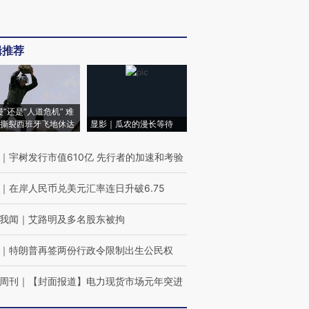
辑推荐
侵”还是“人道危机” 难
撕裂西班牙飞地休达
显影｜瓜农的漫长等待
｜
宇树发行市值610亿 先行者的加速和考验
｜
在岸人民币兑美元汇率连日升破6.75
我闻
｜
艾路明及多名股东被拘
｜
特朗普再签两份行政令限制出生公民权
周刊
｜
【封面报道】电力现货市场元年突进