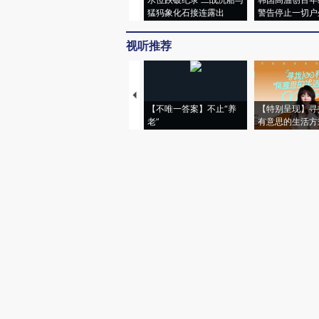
猛犸象化石接连露出
警告停止一切户
视听推荐
【不唯一答案】不止“养
【特别呈现】寻
老”
有意思的生活方