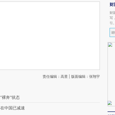
财
财
写
引
责任编辑：高昱 | 版面编辑：张翔宇
“裸奔”状态
 在中国已减速