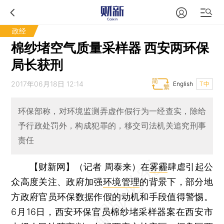
政经
棉纱堵空气质量采样器 西安两环保
局长获刑
2017年06月18日 12:14
English
T中
环保部称，对环境监测弄虚作假行为一经查实，除给
予行政处罚外，构成犯罪的，移交司法机关追究刑事
责任
【财新网】（记者 周泰来）
在
雾霾
肆虐引起公
众高度关注、政府加强
环境管理
的背景下，部分地
方政府官员环保数据作假的动机和手段值得警惕。
6月16日，西安环保官员棉纱堵采样器案在西安市