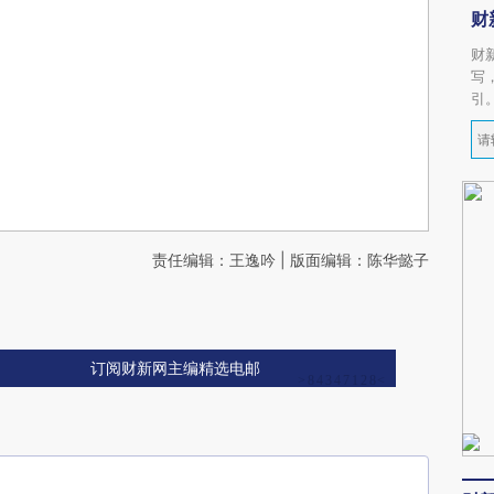
财
财
写
引
责任编辑：王逸吟 | 版面编辑：陈华懿子
订阅财新网主编精选电邮