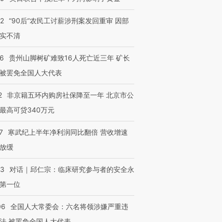
32
“90后”农民工讨薪涉刑案发回重审 因部
实不清
36
贵州山脚树矿难致16人死亡近三年 矿长
被罢免全国人大代表
2
非京籍五环内购房社保降至一年 北京市公
最高可贷340万元
7
寒武纪上半年净利润同比翻倍 营收增速
放缓
53
对话｜邱仁宗：临床研究参与者的安全永
第一位
06
全国人大常委会：六名将领涉嫌严重违
法 被罢免全国人大代表