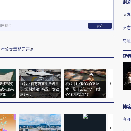
财
伍戈
新网观点
发布
罗志
易峘
本篇文章暂无评论
视
致多瑙河
加沙上百万流离失所者困
视线｜HYROX的吸金
马航飞行员
二战沉船与
于“塑料烤箱” 高温引发健
术：是什么让中产们甘
粒摇头丸 尿
露出
康危机
心“花钱找虐”？
毒品
博
唐涯
【推广】走