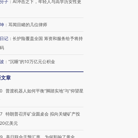
分子
：
AI冲击之下，年轻人与高学历女性更
技“链”接产
【特别呈现】寻找100种
CFO：不靠规模取胜，华
【特别呈
有意思的生活方式·第三对
住三大增长引擎是什么？
有意思的
坤
：
耳闻目睹的几位律师
日记
：
长护险覆盖全国 筹资和服务给予将持
码
波
：
“沉睡”的10万亿元公积金
新文章
00
普渡机器人如何平衡“脚踏实地”与“仰望星
？
57
特朗普召开矿业圆桌会 拟向关键矿产投
20亿美元
09
美日联合干预汇率，为何影响了黄金