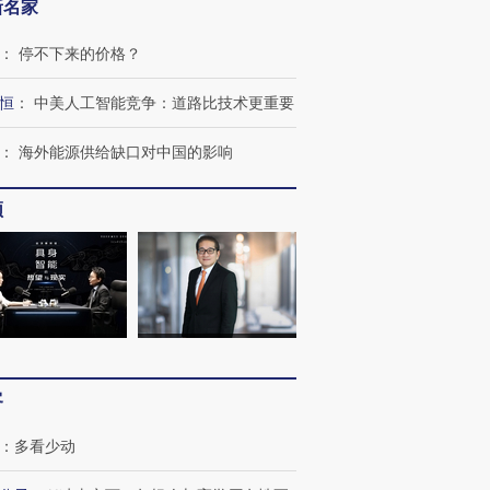
新名家
：
停不下来的价格？
恒
：
中美人工智能竞争：道路比技术更重要
：
海外能源供给缺口对中国的影响
频
跨国走私7万
视线｜被称为“蟑螂”的印
视线｜“入侵”还是“人道危
检体内含3种
度Z世代 用街头抗争将教
机”？难民潮撕裂西班牙
秘鲁纳斯
育部长拱下台
飞地休达
13人遇难
客
：
多看少动
进第四届链博
【商旅对话】华住集团