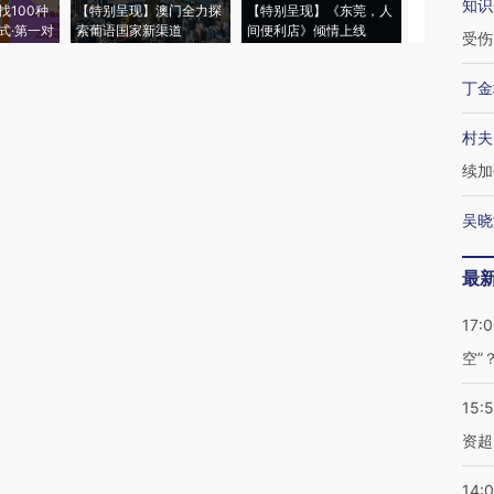
知识
找100种
【特别呈现】澳门全力探
【特别呈现】《东莞，人
会，让数智科
式·第一对
索葡语国家新渠道
间便利店》倾情上线
业
受伤
丁金
村夫
续加
吴晓
最
17:
空”
15:
资超
14: