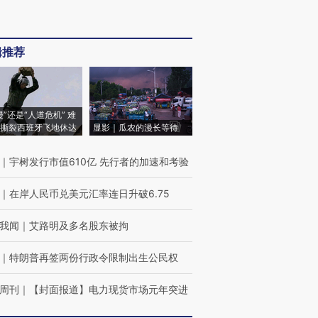
辑推荐
侵”还是“人道危机” 难
撕裂西班牙飞地休达
显影｜瓜农的漫长等待
｜
宇树发行市值610亿 先行者的加速和考验
｜
在岸人民币兑美元汇率连日升破6.75
我闻
｜
艾路明及多名股东被拘
｜
特朗普再签两份行政令限制出生公民权
周刊
｜
【封面报道】电力现货市场元年突进