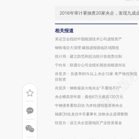
2016年审计署抽查20家央企，发现九成企
相关报道
美证交会指控中国能源技术公司虚报资产
钢铁项目大清理 瞒报虚报面临区域限批
统计局：建立防范和惩治统计造假责任制
宁向东：联通分公司业绩长期造假根源何在
肖亚庆：负债率80%以上央企12家 将严格控制盲
目投资
肖亚庆：钢铁煤炭火电央企“不重组不行”
央企晒高管年薪：最低6万元最高120万元
中钢债务重组启动 为本轮债转股首例央企
独家|刘化龙任中车董事长 涉铁央企进调整期
扶贫办：设立央企贫困地区产业投资基金