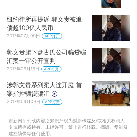
纽约律所再提诉 郭文贵被追
债超100亿人民币
2017年07月09日
APP打开
郭文贵旗下盘古氏公司骗贷骗
汇案一审公开宣判
2017年06月16日
APP打开
涉郭文贵系列案大连开庭 首
案指控骗贷骗汇
2017年06月09日
APP打开
财新网所刊载内容之知识产权为财新传媒及/或相关权利人
专属所有或持有。未经许可，禁止进行转载、摘编、复制及
建立镜像等任何使用。