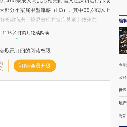
得共465宗成人与流感相关而需入住深切治疗部或
大部分个案属甲型流感（H3）。其中65岁或以上
有长期病患，较易出现并发症甚至引致死亡。
编
1116字 订阅后继续阅读
视线
获取已订阅的阅读权限
Z世
员
金融
订阅/会员升级
文
政经
世界
地产
财新