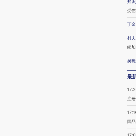
知识
受伤
丁金
村夫
续加
吴晓
最
17:2
注册
17:1
国品
17: