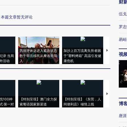
财
伍戈
本篇文章暂无评论
罗志
易峘
西班牙休达进入紧急状态
加沙上百万流离失所者困
视线｜HYR
视
纪录 当局
数千非法移民从摩洛哥闯
于“塑料烤箱” 高温引发健
术：是什么
外活动
入
康危机
心“花钱找虐
【推广】走
找100种
【特别呈现】澳门全力探
【特别呈现】《东莞，人
会，让数智科
博
式·第一对
索葡语国家新渠道
间便利店》倾情上线
业
唐涯