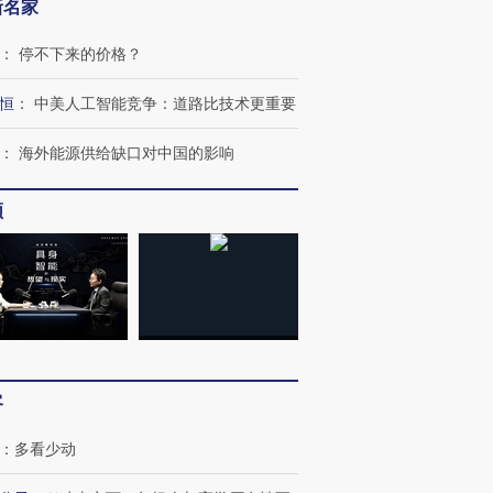
新名家
：
停不下来的价格？
恒
：
中美人工智能竞争：道路比技术更重要
：
海外能源供给缺口对中国的影响
OX的吸金
马航飞行员跨国走私7万
视线｜被称为“蟑螂”的印
频
让中产们甘
粒摇头丸 尿检体内含3种
度Z世代 用街头抗争将教
秘鲁纳斯
”？
毒品
育部长拱下台
13人遇难
进第四届链博
【商旅对话】华住集团
技“链”接产
【特别呈现】寻找100种
CFO：不靠规模取胜，华
【特别呈
客
有意思的生活方式·第三对
住三大增长引擎是什么？
有意思的
：
多看少动