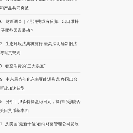
和产品共同突破
56
财新调查｜7月消费或有反弹、出口维持
 受哪些因素带动？
42
生态环境法典将施行 最高法明确新旧法
与追责规则
0
看空消费的“三大误区”
59
中东局势催化东南亚能源焦虑 多国出台
新政加速转型
05
分析｜贝森特操盘稳日元，操作巧思能否
美日货币基本面
1
从美国“最新十佳”看纯财富管理公司发展