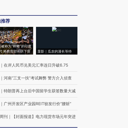
辑推荐
|被称为“蟑螂”的印度
代 将教育部长拱下台
显影｜瓜农的漫长等待
｜
在岸人民币兑美元汇率连日升破6.75
｜
河南“三支一扶”考试舞弊 警方介入侦查
｜
特朗普再上台后中国留学生获签数量大减
｜
广州开发区产业园REIT较发行价“腰斩”
周刊
｜
【封面报道】电力现货市场元年突进