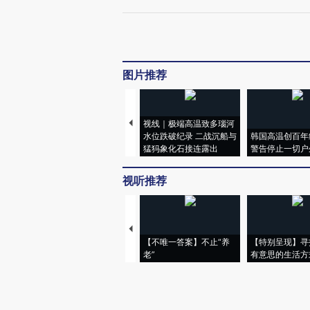
图片推荐
视线｜极端高温致多瑙河
水位跌破纪录 二战沉船与
韩国高温创百年
猛犸象化石接连露出
警告停止一切户
视听推荐
【不唯一答案】不止“养
【特别呈现】寻
老”
有意思的生活方