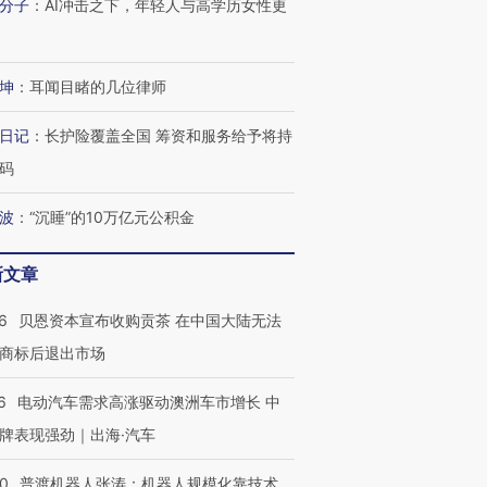
分子
：
AI冲击之下，年轻人与高学历女性更
坤
：
耳闻目睹的几位律师
日记
：
长护险覆盖全国 筹资和服务给予将持
码
波
：
“沉睡”的10万亿元公积金
新文章
6
贝恩资本宣布收购贡茶 在中国大陆无法
商标后退出市场
6
电动汽车需求高涨驱动澳洲车市增长 中
牌表现强劲｜出海·汽车
00
普渡机器人张涛：机器人规模化靠技术、