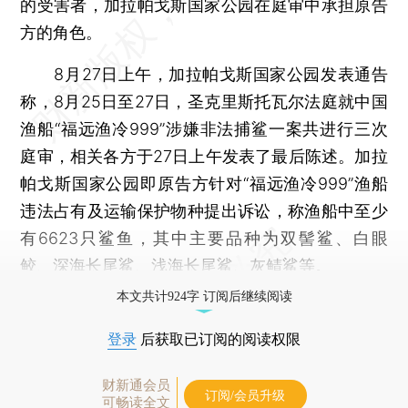
的受害者，加拉帕戈斯国家公园在庭审中承担原告
方的角色。
8月27日上午，加拉帕戈斯国家公园发表通告
称，8月25日至27日，圣克里斯托瓦尔法庭就中国
渔船“福远渔冷999”涉嫌非法捕鲨一案共进行三次
庭审，相关各方于27日上午发表了最后陈述。加拉
帕戈斯国家公园即原告方针对“福远渔冷999”渔船
违法占有及运输保护物种提出诉讼，称渔船中至少
有6623只鲨鱼，其中主要品种为双髻鲨、白眼
鲛、深海长尾鲨、浅海长尾鲨、灰鲭鲨等。
本文共计924字 订阅后继续阅读
登录
后获取已订阅的阅读权限
财新通会员
订阅/会员升级
可畅读全文