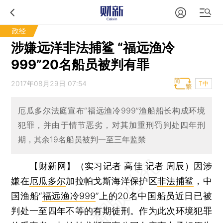
政经
涉嫌远洋非法捕鲨 “福远渔冷
999”20名船员被判有罪
2017年08月29日 07:54
T中
厄瓜多尔法庭宣布“福远渔冷999”渔船船长构成环境
犯罪，并由于情节恶劣，对其加重刑罚判处四年刑
期，其余19名船员被判一至三年监禁
【财新网】（实习记者 高佳 记者 周辰）
因涉
嫌在
厄瓜多尔
加拉帕戈斯海洋保护区
非法捕鲨
，中
国渔船“
福远渔冷999
”上的20名中国船员近日已被
判处一至四年不等的有期徒刑。作为此次环境犯罪