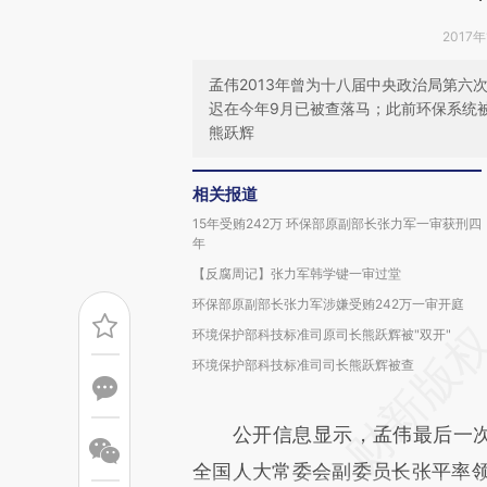
2017年
孟伟2013年曾为十八届中央政治局第六
迟在今年9月已被查落马；此前环保系统
熊跃辉
相关报道
15年受贿242万 环保部原副部长张力军一审获刑四
年
【反腐周记】张力军韩学键一审过堂
环保部原副部长张力军涉嫌受贿242万一审开庭
环境保护部科技标准司原司长熊跃辉被"双开"
环境保护部科技标准司司长熊跃辉被查
公开信息显示，孟伟最后一次公开
全国人大常委会副委员长张平率