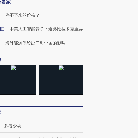
新名家
：
停不下来的价格？
恒
：
中美人工智能竞争：道路比技术更重要
：
海外能源供给缺口对中国的影响
OX的吸金
马航飞行员跨国走私7万
视线｜被称为“蟑螂”的印
频
让中产们甘
粒摇头丸 尿检体内含3种
度Z世代 用街头抗争将教
秘鲁纳斯
”？
毒品
育部长拱下台
13人遇难
进第四届链博
【商旅对话】华住集团
技“链”接产
【特别呈现】寻找100种
CFO：不靠规模取胜，华
【特别呈
客
有意思的生活方式·第三对
住三大增长引擎是什么？
有意思的
：
多看少动