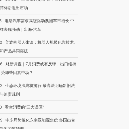
商标后退出市场
6
电动汽车需求高涨驱动澳洲车市增长 中
牌表现强劲｜出海·汽车
00
普渡机器人张涛：机器人规模化靠技术、
和产品共同突破
56
财新调查｜7月消费或有反弹、出口维持
 受哪些因素带动？
42
生态环境法典将施行 最高法明确新旧法
与追责规则
0
看空消费的“三大误区”
59
中东局势催化东南亚能源焦虑 多国出台
新政加速转型