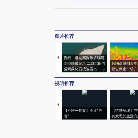
图片推荐
视线｜极端高温致多瑙河
水位跌破纪录 二战沉船与
韩国高温创百年
猛犸象化石接连露出
警告停止一切户
视听推荐
【不唯一答案】不止“养
【特别呈现】寻
老”
有意思的生活方