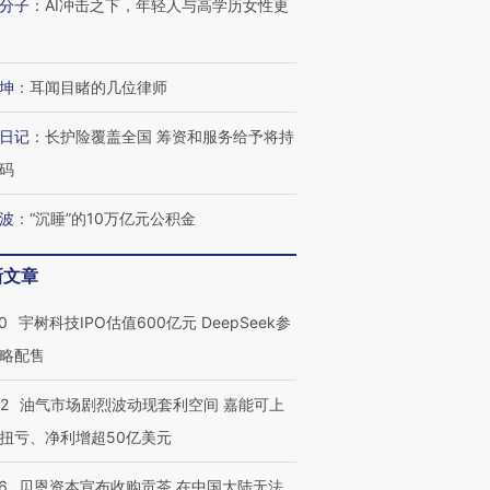
分子
：
AI冲击之下，年轻人与高学历女性更
坤
：
耳闻目睹的几位律师
日记
：
长护险覆盖全国 筹资和服务给予将持
码
波
：
“沉睡”的10万亿元公积金
新文章
0
宇树科技IPO估值600亿元 DeepSeek参
略配售
22
油气市场剧烈波动现套利空间 嘉能可上
扭亏、净利增超50亿美元
6
贝恩资本宣布收购贡茶 在中国大陆无法