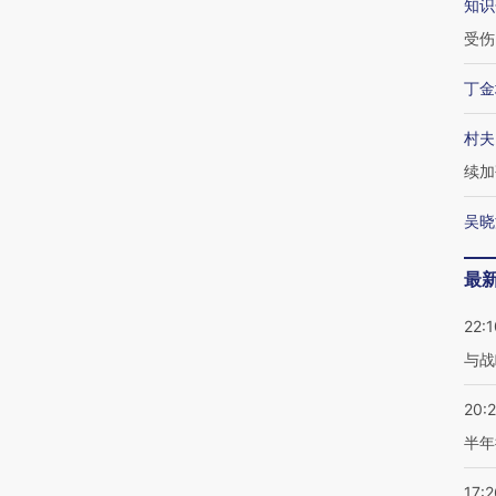
知识
受伤
丁金
村夫
续加
吴晓
最
22:1
与战
20:
半年
17:2