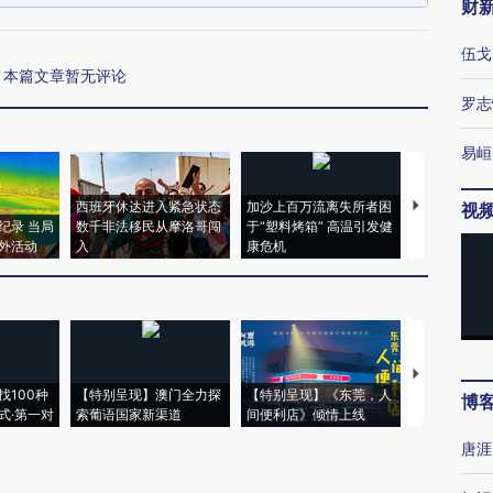
财
伍戈
本篇文章暂无评论
罗志
易峘
西班牙休达进入紧急状态
加沙上百万流离失所者困
视线｜HYR
视
纪录 当局
数千非法移民从摩洛哥闯
于“塑料烤箱” 高温引发健
术：是什么
外活动
入
康危机
心“花钱找虐
【推广】走
找100种
【特别呈现】澳门全力探
【特别呈现】《东莞，人
会，让数智科
博
式·第一对
索葡语国家新渠道
间便利店》倾情上线
业
唐涯