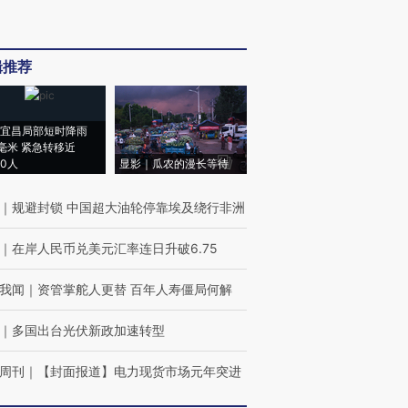
辑推荐
宜昌局部短时降雨
8毫米 紧急转移近
00人
显影｜瓜农的漫长等待
｜
规避封锁 中国超大油轮停靠埃及绕行非洲
｜
在岸人民币兑美元汇率连日升破6.75
我闻
｜
资管掌舵人更替 百年人寿僵局何解
｜
多国出台光伏新政加速转型
周刊
｜
【封面报道】电力现货市场元年突进