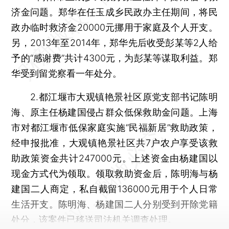
济金问题。郑华在任玉成乡民政办主任期间，将民
政办临时救济金20000元挪用于家庭及个人开支。
另，2013年至2014年，郑华先后收受彭某等2人给
予的“感谢费”共计4300元，为彭某等谋取利益。郑
华受到留党察看一年处分。
2.都江堰市大观镇艳景社区原党支部书记陈明
海、原主任杨建国侵占群众低保救助金问题。上海
市对都江堰市低保家庭实施“民福新居”救助政策，
经申报批准，大观镇艳景社区共7户农户享受该救
助政策资金共计247000元。上述资金由杨建国以
现金方式代为领取。领取救助资金后，陈明海与杨
建国二人商定，私自截留136000元用于个人日常
生活开支。陈明海、杨建国二人分别受到开除党籍
处分，该案件已移送司法机关调查处理。