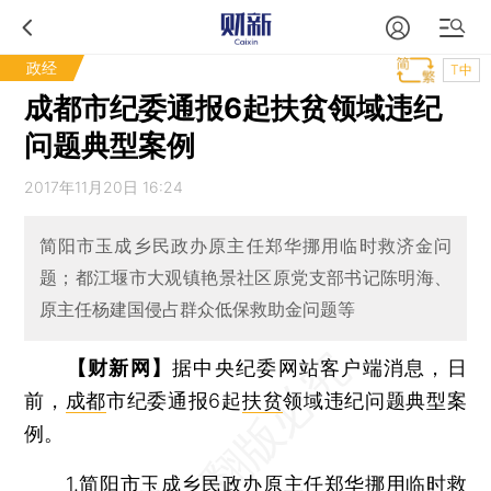
政经
T中
成都市纪委通报6起扶贫领域违纪
问题典型案例
2017年11月20日 16:24
简阳市玉成乡民政办原主任郑华挪用临时救济金问
题；都江堰市大观镇艳景社区原党支部书记陈明海、
原主任杨建国侵占群众低保救助金问题等
【财新网】
据中央纪委网站客户端消息，日
前，
成都
市纪委通报6起
扶贫
领域违纪问题典型案
例。
1.简阳市玉成乡民政办原主任郑华挪用临时救