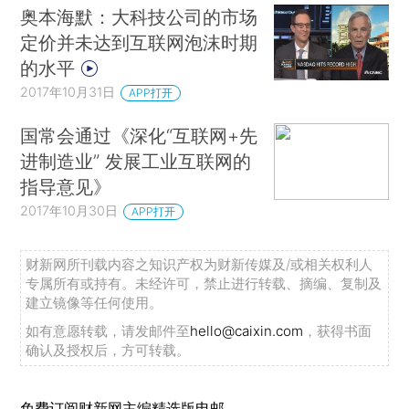
奥本海默：大科技公司的市场
定价并未达到互联网泡沫时期
的水平
2017年10月31日
APP打开
国常会通过《深化“互联网+先
进制造业” 发展工业互联网的
指导意见》
2017年10月30日
APP打开
财新网所刊载内容之知识产权为财新传媒及/或相关权利人
专属所有或持有。未经许可，禁止进行转载、摘编、复制及
建立镜像等任何使用。
如有意愿转载，请发邮件至
hello@caixin.com
，获得书面
确认及授权后，方可转载。
免费订阅财新网主编精选版电邮