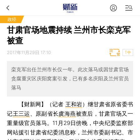
政经
甘肃官场地震持续 兰州市长栾克军
被查
2017年11月29日 17:10
T中
栾克军出任兰州市长仅一年。此次落马或因甘肃官场
贪腐重灾区庆阳窝案引发，已有多名庆阳及兰州官员
落马
【财新网】（记者
王和岩
）
继甘肃省原省委书
记
王三运
、原副省长
虞海燕
被查后，甘肃官场又一
重量级官员落马。11月29日傍晚，中央纪委监察部
网站援引甘肃省纪委消息称，兰州市委副书记、市