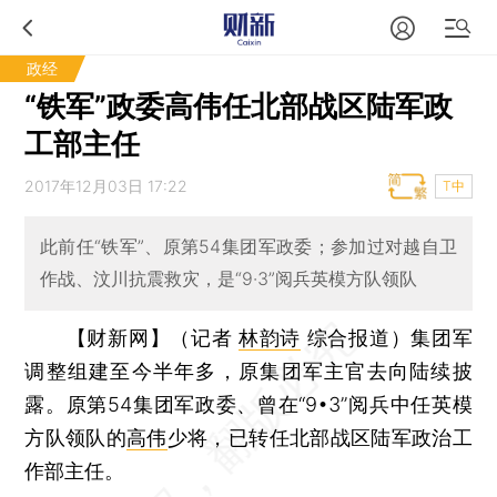
政经
“铁军”政委高伟任北部战区陆军政
工部主任
2017年12月03日 17:22
T中
此前任“铁军”、原第54集团军政委；参加过对越自卫
作战、汶川抗震救灾，是“9·3”阅兵英模方队领队
【财新网】（记者
林韵诗
综合报道）
集团军
调整组建至今半年多，原集团军主官去向陆续披
露。原第54集团军政委、曾在“9•3”阅兵中任英模
方队领队的
高伟
少将，已转任北部战区陆军政治工
作部主任。