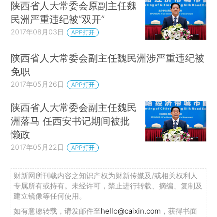
陕西省人大常委会原副主任魏
民洲严重违纪被“双开”
2017年08月03日
APP打开
陕西省人大常委会副主任魏民洲涉严重违纪被
免职
2017年05月26日
APP打开
陕西省人大常委会副主任魏民
洲落马 任西安书记期间被批
懒政
2017年05月22日
APP打开
财新网所刊载内容之知识产权为财新传媒及/或相关权利人
专属所有或持有。未经许可，禁止进行转载、摘编、复制及
建立镜像等任何使用。
如有意愿转载，请发邮件至
hello@caixin.com
，获得书面