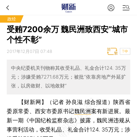
政经
受贿7200余万 魏民洲致西安“城市
个性不彰”
2017年12月07日 07:48
T中
中央纪委机关刊物称其收受礼品、礼金合计124. 35万
元；涉嫌受贿7271.68万元；被批“依靠房地产外延扩
张，以房敛财、以地敛财”
【财新网】（记者 孙良滋 综合报道）
陕西省
委原常委、西安市委原书记
魏民洲
案有新进展。最
新一期《中国纪检监察杂志》披露，魏民洲违规从
事营利活动，收受礼品、礼金合计124. 35万元；涉