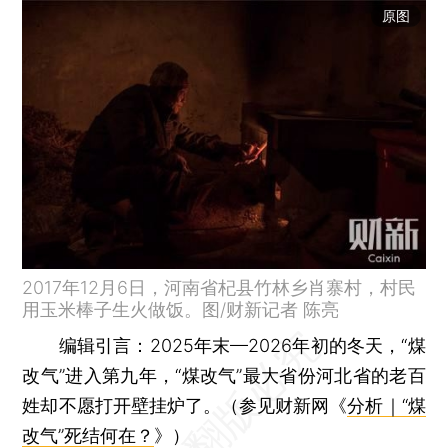
原图
2017年12月6日，河南省杞县竹林乡肖寨村，村民
用玉米棒子生火做饭。图/财新记者 陈亮
编辑引言
：2025年末—2026年初的冬天，“煤
改气”进入第九年，“煤改气”最大省份河北省的老百
姓却不愿打开壁挂炉了。（参见财新网《
分析｜“煤
改气”死结何在？
》）