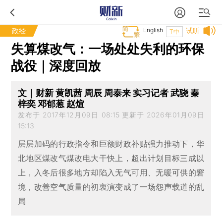
政经
English
试听
T中
失算煤改气：一场处处失利的环保
战役｜深度回放
文｜财新 黄凯茜 周辰 周泰来 实习记者 武骁 秦
梓奕 邓郁葱 赵煊
发布于 2017年12月09日 08:15 更新于 2026年01月09日
15:13
层层加码的行政指令和巨额财政补贴强力推动下，华
北地区煤改气煤改电大干快上，超出计划目标三成以
上，入冬后很多地方却陷入无气可用、无暖可供的窘
境，改善空气质量的初衷演变成了一场怨声载道的乱
局