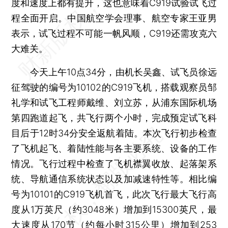
度和速度上都有提升，这也意味着C919试验试飞过
程全面开启。中国航空学会理事、航空专家王亚男
表示，试飞过程不可能一帆风顺，C919还需攻克六
大难关。
今天上午10点34分，由机长吴鑫、试飞员徐远
征驾驶的编号为10102的C919飞机，搭载观察员邹
礼学和试飞工程师戴维、刘立苏，从浦东国际机场
第四跑道起飞，共飞行两个小时，完成预定试飞科
目后于12时34分安全返航着陆。本次飞行初步检查
了飞机起飞、着陆性能与各主要系统、设备的工作
情况。飞行过程中检查了飞机襟翼收放、起落架系
统、导航通信系统状态以及加减速特性等。相比编
号为10101的C919飞机首飞，此次飞行最大飞行高
度从1万英尺（约3048米）增加到15300英尺，最
大速度从170节（约每小时315公里）增加到253