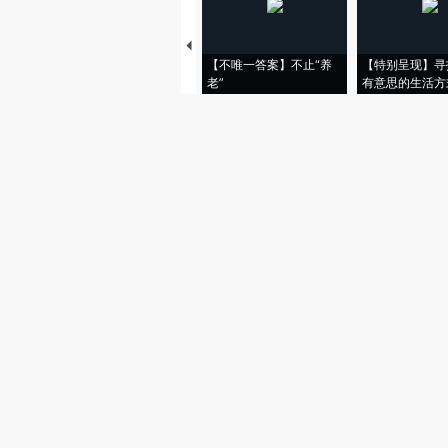
【不唯一答案】不止“养
【特别呈现】寻
老”
有意思的生活方