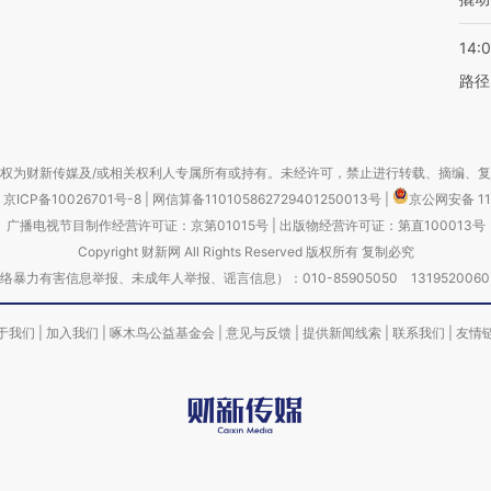
14:0
路径
权为财新传媒及/或相关权利人专属所有或持有。未经许可，禁止进行转载、摘编、
京ICP备10026701号-8
|
网信算备110105862729401250013号
|
京公网安备 11
广播电视节目制作经营许可证：京第01015号
|
出版物经营许可证：第直100013号
Copyright 财新网 All Rights Reserved 版权所有 复制必究
害信息举报、未成年人举报、谣言信息）：010-85905050 13195200605 举报邮
于我们
|
加入我们
|
啄木鸟公益基金会
|
意见与反馈
|
提供新闻线索
|
联系我们
|
友情