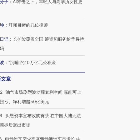
分子
：
AI冲击之下，年轻人与高学历女性更
进第四届链博
【商旅对话】华住集团
技“链”接产
【特别呈现】寻找100种
CFO：不靠规模取胜，华
【特别呈
坤
：
耳闻目睹的几位律师
有意思的生活方式·第三对
住三大增长引擎是什么？
有意思的
日记
：
长护险覆盖全国 筹资和服务给予将持
码
波
：
“沉睡”的10万亿元公积金
新文章
22
油气市场剧烈波动现套利空间 嘉能可上
扭亏、净利增超50亿美元
6
贝恩资本宣布收购贡茶 在中国大陆无法
商标后退出市场
6
电动汽车需求高涨驱动澳洲车市增长 中