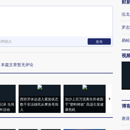
财
伍戈
罗志
易峘
新网观点
发布
视
本篇文章暂无评论
西班牙休达进入紧急状态
加沙上百万流离失所者困
视线｜HYR
纪录 当局
数千非法移民从摩洛哥闯
于“塑料烤箱” 高温引发健
术：是什么
博
外活动
入
康危机
心“花钱找虐
唐涯