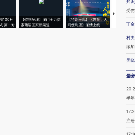
知识
受伤
【推广】走
找100种
【特别呈现】澳门全力探
【特别呈现】《东莞，人
会，让数智科
丁金
式·第一对
索葡语国家新渠道
间便利店》倾情上线
业
村夫
续加
吴晓
最
20:
半年
17:2
注册
17:1