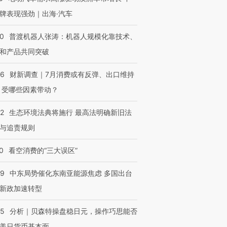
牌表现强劲｜出海·汽车
00
普渡机器人张涛：机器人规模化靠技术、
和产品共同突破
56
财新调查｜7月消费或有反弹、出口维持
 受哪些因素带动？
42
生态环境法典将施行 最高法明确新旧法
与追责规则
0
看空消费的“三大误区”
59
中东局势催化东南亚能源焦虑 多国出台
新政加速转型
05
分析｜贝森特操盘稳日元，操作巧思能否
美日货币基本面