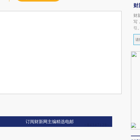
财
财
写
引
订阅财新网主编精选电邮