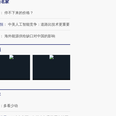
新名家
：
停不下来的价格？
恒
：
中美人工智能竞争：道路比技术更重要
：
海外能源供给缺口对中国的影响
频
OX的吸金
马航飞行员跨国走私7万
视线｜被称为“蟑螂”的印
让中产们甘
粒摇头丸 尿检体内含3种
度Z世代 用街头抗争将教
秘鲁纳斯
客
”？
毒品
育部长拱下台
13人遇难
：
多看少动