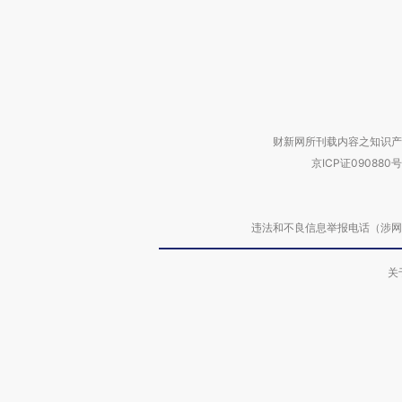
财新网所刊载内容之知识产
京ICP证090880号
违法和不良信息举报电话（涉网络暴力有
关