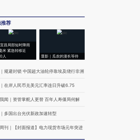
辑推荐
宜昌局部短时降雨
8毫米 紧急转移近
00人
显影｜瓜农的漫长等待
｜
规避封锁 中国超大油轮停靠埃及绕行非洲
｜
在岸人民币兑美元汇率连日升破6.75
我闻
｜
资管掌舵人更替 百年人寿僵局何解
｜
多国出台光伏新政加速转型
周刊
｜
【封面报道】电力现货市场元年突进