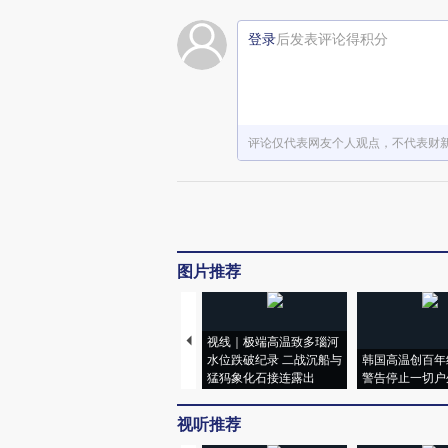
登录
后发表评论得积分
评论仅代表网友个人观点，不代表财
图片推荐
视线｜极端高温致多瑙河
水位跌破纪录 二战沉船与
韩国高温创百年
猛犸象化石接连露出
警告停止一切户
视听推荐