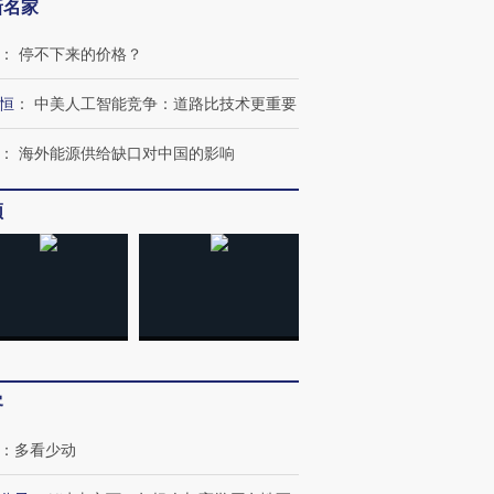
新名家
：
停不下来的价格？
恒
：
中美人工智能竞争：道路比技术更重要
OX的吸金
马航飞行员跨国走私7万
视线｜被称为“蟑螂”的印
让中产们甘
粒摇头丸 尿检体内含3种
度Z世代 用街头抗争将教
秘鲁纳斯
：
海外能源供给缺口对中国的影响
”？
毒品
育部长拱下台
13人遇难
频
进第四届链博
【商旅对话】华住集团
技“链”接产
【特别呈现】寻找100种
CFO：不靠规模取胜，华
【特别呈
有意思的生活方式·第三对
住三大增长引擎是什么？
有意思的
客
：
多看少动