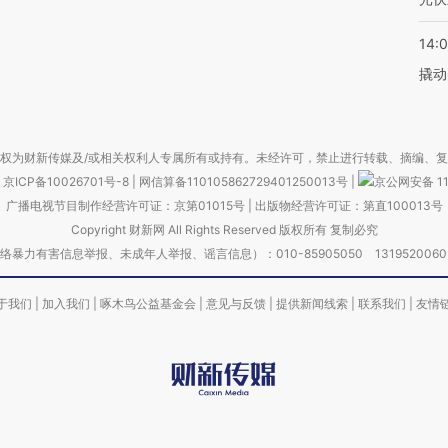
14:
撬动
权为财新传媒及/或相关权利人专属所有或持有。未经许可，禁止进行转载、摘编、
京ICP备10026701号-8
|
网信算备110105862729401250013号
|
京公网安备 11
广播电视节目制作经营许可证：京第01015号
|
出版物经营许可证：第直100013号
Copyright 财新网 All Rights Reserved 版权所有 复制必究
害信息举报、未成年人举报、谣言信息）：010-85905050 13195200605 举报邮
于我们
|
加入我们
|
啄木鸟公益基金会
|
意见与反馈
|
提供新闻线索
|
联系我们
|
友情