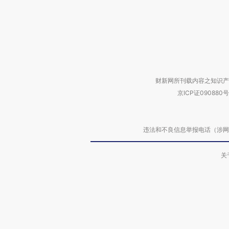
财新网所刊载内容之知识产
京ICP证090880号
违法和不良信息举报电话（涉网络暴力有
关