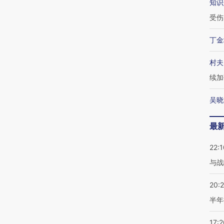
知识
受伤
丁金
村夫
续加
吴晓
最
22:1
与战
20:
半年
17:2