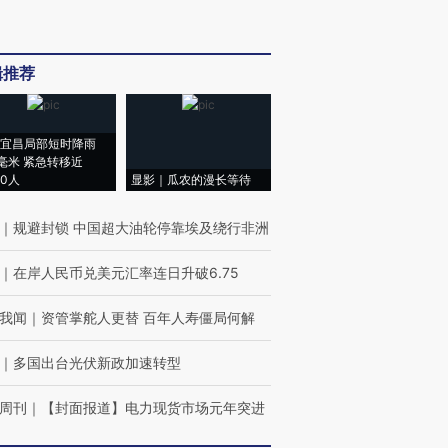
辑推荐
宜昌局部短时降雨
8毫米 紧急转移近
00人
显影｜瓜农的漫长等待
｜
规避封锁 中国超大油轮停靠埃及绕行非洲
｜
在岸人民币兑美元汇率连日升破6.75
我闻
｜
资管掌舵人更替 百年人寿僵局何解
｜
多国出台光伏新政加速转型
周刊
｜
【封面报道】电力现货市场元年突进