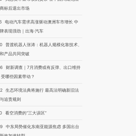
商标后退出市场
6
电动汽车需求高涨驱动澳洲车市增长 中
牌表现强劲｜出海·汽车
00
普渡机器人张涛：机器人规模化靠技术、
和产品共同突破
56
财新调查｜7月消费或有反弹、出口维持
 受哪些因素带动？
42
生态环境法典将施行 最高法明确新旧法
与追责规则
0
看空消费的“三大误区”
59
中东局势催化东南亚能源焦虑 多国出台
新政加速转型