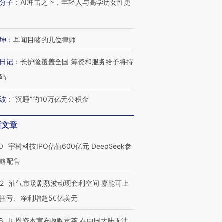
分子
：
AI冲击之下，年轻人与高学历女性更
坤
：
耳闻目睹的几位律师
日记
：
长护险覆盖全国 筹资和服务给予将持
码
波
：
“沉睡”的10万亿元公积金
新文章
0
宇树科技IPO估值600亿元 DeepSeek参
略配售
22
油气市场剧烈波动现套利空间 嘉能可上
扭亏、净利增超50亿美元
6
贝恩资本宣布收购贡茶 在中国大陆无法