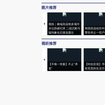
图片推荐
视线｜极端高温致多瑙河
水位跌破纪录 二战沉船与
韩国高温创百年
猛犸象化石接连露出
警告停止一切户
视听推荐
【不唯一答案】不止“养
【特别呈现】寻
老”
有意思的生活方