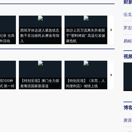
财
伍戈
罗志
西班牙休达进入紧急状态
加沙上百万流离失所者困
视线｜HYR
纪录 当局
数千非法移民从摩洛哥闯
于“塑料烤箱” 高温引发健
术：是什么
易峘
外活动
入
康危机
心“花钱找虐
视
【推广】走
找100种
【特别呈现】澳门全力探
【特别呈现】《东莞，人
会，让数智科
式·第一对
索葡语国家新渠道
间便利店》倾情上线
业
博
唐涯