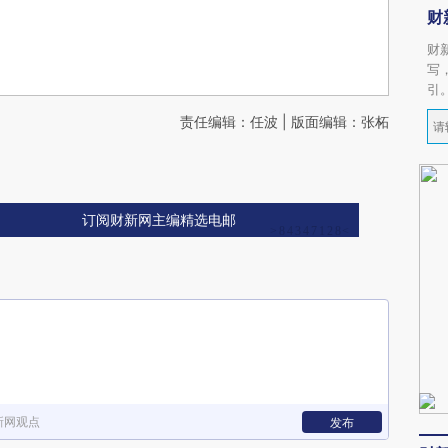
财
财
写
引
责任编辑：任波 | 版面编辑：张柘
订阅财新网主编精选电邮
新网观点
发布