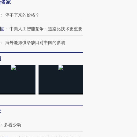
新名家
：
停不下来的价格？
恒
：
中美人工智能竞争：道路比技术更重要
：
海外能源供给缺口对中国的影响
跨国走私7万
视线｜被称为“蟑螂”的印
视线｜“入侵”还是“人道危
频
检体内含3种
度Z世代 用街头抗争将教
机”？难民潮撕裂西班牙
秘鲁纳斯
育部长拱下台
飞地休达
13人遇难
进第四届链博
【商旅对话】华住集团
技“链”接产
【特别呈现】寻找100种
CFO：不靠规模取胜，华
【特别呈
有意思的生活方式·第三对
住三大增长引擎是什么？
有意思的
客
：
多看少动