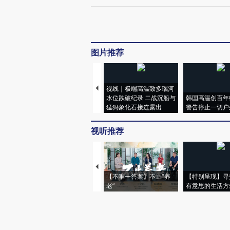
图片推荐
视线｜极端高温致多瑙河
水位跌破纪录 二战沉船与
韩国高温创百年
猛犸象化石接连露出
警告停止一切户
视听推荐
【不唯一答案】不止“养
【特别呈现】寻
老”
有意思的生活方