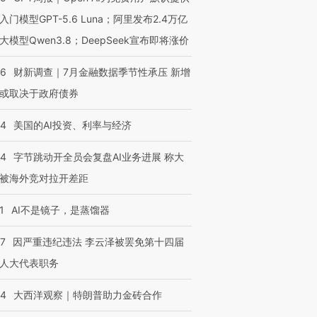
入门模型GPT-5.6 Luna；阿里发布2.4万亿
大模型Qwen3.8；DeepSeek宣布即将涨价
46
财新调查｜7月金融数据季节性承压 新增
或取决于政府债券
44
美国的AI投资、利率与经济
44
字节跳动开全员会复盘AI业务进展 称大
被海外竞对拉开差距
1
AI不是镜子，是蒸馏器
07
因严重违纪违法 李云泽被罢免第十四届
人大代表职务
44
大西洋观察｜特朗普助力金砖合作