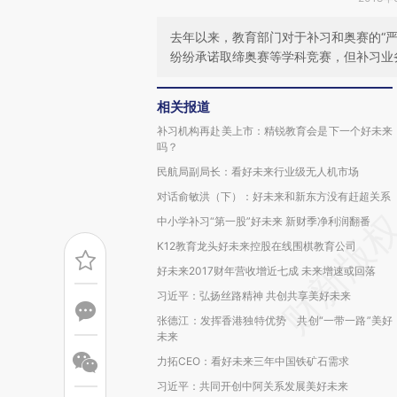
去年以来，教育部门对于补习和奥赛的“
纷纷承诺取缔奥赛等学科竞赛，但补习业
相关报道
补习机构再赴美上市：精锐教育会是下一个好未来
吗？
民航局副局长：看好未来行业级无人机市场
对话俞敏洪（下）：好未来和新东方没有赶超关系
中小学补习“第一股”好未来 新财季净利润翻番
K12教育龙头好未来控股在线围棋教育公司
好未来2017财年营收增近七成 未来增速或回落
习近平：弘扬丝路精神 共创共享美好未来
张德江：发挥香港独特优势 共创“一带一路”美好
未来
力拓CEO：看好未来三年中国铁矿石需求
习近平：共同开创中阿关系发展美好未来