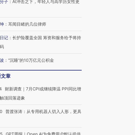
分子
：
AI冲击之下，年轻人与高学历女性更
坤
：
耳闻目睹的几位律师
日记
：
长护险覆盖全国 筹资和服务给予将持
码
波
：
“沉睡”的10万亿元公积金
新文章
4
财新调查｜7月CPI或继续降温 PPI同比增
触顶回落迹象
00
普渡张涛：从专用机器人切入人形，更具
55
GPT周报｜Open AI为免费用户默认提供