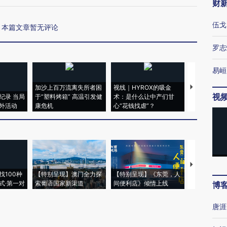
财
伍戈
本篇文章暂无评论
罗志
易峘
加沙上百万流离失所者困
视线｜HYROX的吸金
马航飞行员
视
纪录 当局
于“塑料烤箱” 高温引发健
术：是什么让中产们甘
粒摇头丸 尿
外活动
康危机
心“花钱找虐”？
毒品
【推广】走
找100种
【特别呈现】澳门全力探
【特别呈现】《东莞，人
会，让数智科
式·第一对
索葡语国家新渠道
间便利店》倾情上线
业
博
唐涯