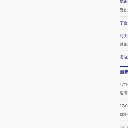
知识
受伤
丁金
村夫
续加
吴晓
最
17:1
速有
17:
优势
16: