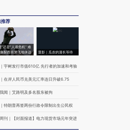
辑推荐
侵”还是“人道危机” 难
撕裂西班牙飞地休达
显影｜瓜农的漫长等待
｜
宇树发行市值610亿 先行者的加速和考验
｜
在岸人民币兑美元汇率连日升破6.75
我闻
｜
艾路明及多名股东被拘
｜
特朗普再签两份行政令限制出生公民权
周刊
｜
【封面报道】电力现货市场元年突进