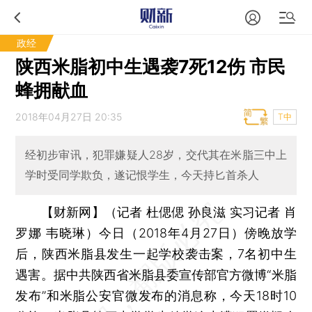
政经
陕西米脂初中生遇袭7死12伤 市民
蜂拥献血
2018年04月27日 20:35
T中
经初步审讯，犯罪嫌疑人28岁，交代其在米脂三中上
学时受同学欺负，遂记恨学生，今天持匕首杀人
【财新网】（记者 杜偲偲 孙良滋 实习记者 肖
罗娜 韦晓琳）
今日（2018年4月27日）傍晚放学
后，陕西米脂县发生一起学校袭击案，7名初中生
遇害。据中共陕西省米脂县委宣传部官方微博“米脂
发布”和米脂公安官微发布的消息称，今天18时10