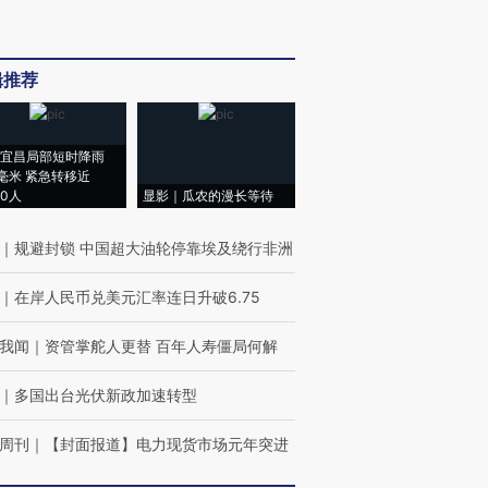
辑推荐
宜昌局部短时降雨
8毫米 紧急转移近
00人
显影｜瓜农的漫长等待
｜
规避封锁 中国超大油轮停靠埃及绕行非洲
｜
在岸人民币兑美元汇率连日升破6.75
我闻
｜
资管掌舵人更替 百年人寿僵局何解
｜
多国出台光伏新政加速转型
周刊
｜
【封面报道】电力现货市场元年突进