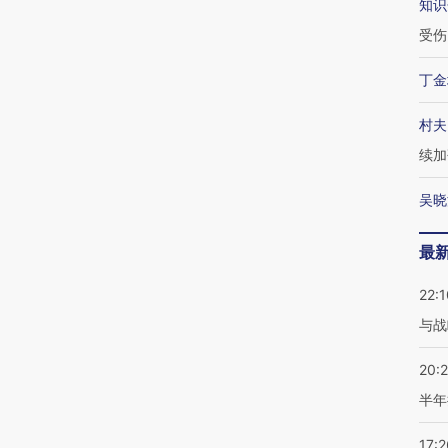
知识
受伤
丁金
村夫
续加
吴晓
最
22:1
与战
20:
半年
17:2