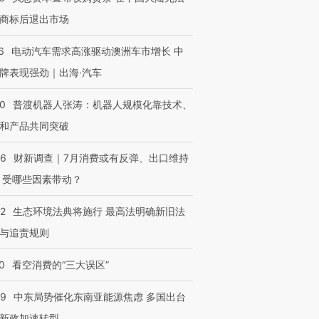
商标后退出市场
6
电动汽车需求高涨驱动澳洲车市增长 中
牌表现强劲｜出海·汽车
00
普渡机器人张涛：机器人规模化靠技术、
和产品共同突破
56
财新调查｜7月消费或有反弹、出口维持
 受哪些因素带动？
42
生态环境法典将施行 最高法明确新旧法
与追责规则
0
看空消费的“三大误区”
59
中东局势催化东南亚能源焦虑 多国出台
新政加速转型