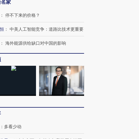
新名家
：
停不下来的价格？
恒
：
中美人工智能竞争：道路比技术更重要
OX的吸金
马航飞行员跨国走私7万
视线｜被称为“蟑螂”的印
让中产们甘
：
海外能源供给缺口对中国的影响
粒摇头丸 尿检体内含3种
度Z世代 用街头抗争将教
秘鲁纳斯
”？
毒品
育部长拱下台
13人遇难
频
进第四届链博
【商旅对话】华住集团
技“链”接产
【特别呈现】寻找100种
CFO：不靠规模取胜，华
【特别呈
有意思的生活方式·第三对
住三大增长引擎是什么？
有意思的
客
：
多看少动