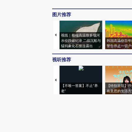
图片推荐
视线｜极端高温致多瑙河
水位跌破纪录 二战沉船与
韩国高温创百年
猛犸象化石接连露出
警告停止一切户
视听推荐
【不唯一答案】不止“养
【特别呈现】寻
老”
有意思的生活方