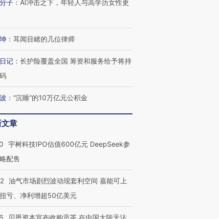
分子
：
AI冲击之下，年轻人与高学历女性更
坤
：
耳闻目睹的几位律师
日记
：
长护险覆盖全国 筹资和服务给予将持
码
波
：
“沉睡”的10万亿元公积金
新文章
0
宇树科技IPO估值600亿元 DeepSeek参
略配售
22
油气市场剧烈波动现套利空间 嘉能可上
扭亏、净利增超50亿美元
6
贝恩资本宣布收购贡茶 在中国大陆无法