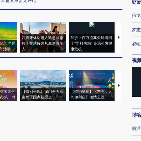
本篇文章暂无评论
财
伍戈
罗志
西班牙休达进入紧急状态
加沙上百万流离失所者困
视线｜HYR
纪录 当局
数千非法移民从摩洛哥闯
于“塑料烤箱” 高温引发健
术：是什么
易峘
外活动
入
康危机
心“花钱找虐
视
【推广】走
找100种
【特别呈现】澳门全力探
【特别呈现】《东莞，人
会，让数智科
式·第一对
索葡语国家新渠道
间便利店》倾情上线
业
博
唐涯