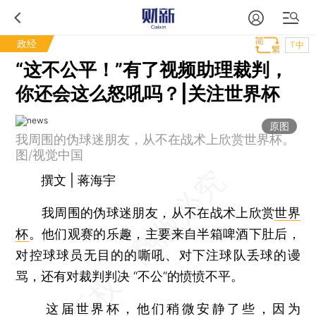
政经
T中
“这不公平！”有了视频助理裁判，
你还会这么怒吼吗？|关注世界杯
原图
我周围的伪球迷朋友，从不在战术上欣赏世界杯。
图/视觉中国
撰文 | 蒋海宇
我周围的伪球迷朋友，从不在战术上欣赏
世界
杯
。他们观赛的乐趣，主要来自半箱啤酒下肚后，
对控球球员无目的的嘶吼、对下注球队丢球的谩
骂，还有对裁判判决 “不公”的愤愤不平。
这届世界杯，他们稍微安静了些，因为