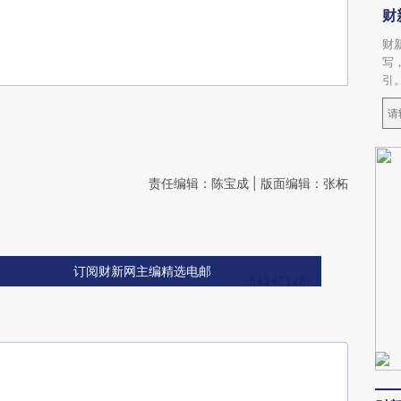
财
财
写
引
责任编辑：陈宝成 | 版面编辑：张柘
订阅财新网主编精选电邮