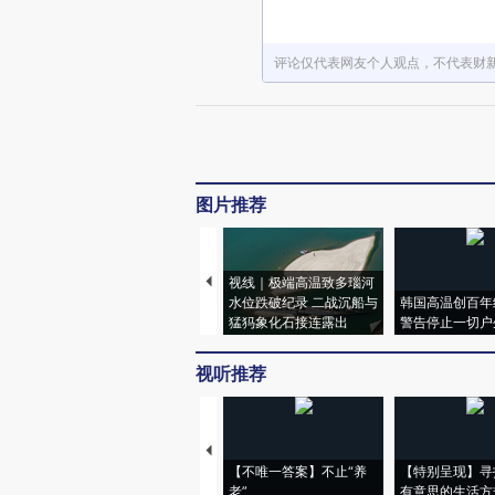
评论仅代表网友个人观点，不代表财
图片推荐
视线｜极端高温致多瑙河
水位跌破纪录 二战沉船与
韩国高温创百年
猛犸象化石接连露出
警告停止一切户
视听推荐
【不唯一答案】不止“养
【特别呈现】寻
老”
有意思的生活方