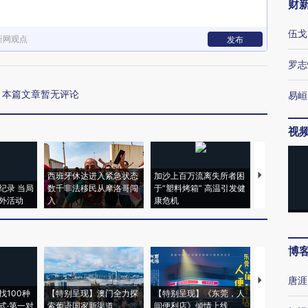
财
伍戈
新网观点
发布
罗志
本篇文章暂无评论
易峘
视
西班牙休达进入紧急状态
加沙上百万流离失所者困
视线｜HYR
纪录 当局
数千非法移民从摩洛哥闯
于“塑料烤箱” 高温引发健
术：是什么
外活动
入
康危机
心“花钱找虐
博
唐涯
【推广】走
找100种
【特别呈现】澳门全力探
【特别呈现】《东莞，人
会，让数智科
式·第一对
索葡语国家新渠道
间便利店》倾情上线
业