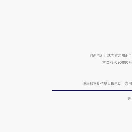
财新网所刊载内容之知识产
京ICP证090880号
违法和不良信息举报电话（涉网络暴力有
关