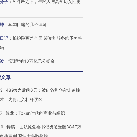
分子
：
AI冲击之下，年轻人与高学历女性更
坤
：
耳闻目睹的几位律师
日记
：
长护险覆盖全国 筹资和服务给予将持
码
波
：
“沉睡”的10万亿元公积金
新文章
53
439%之后的6天：被硅谷和华尔街追捧
才，为何走入杠杆误区
07
陈龙：Token时代的商业与组织
50
特稿｜国航原党委书记樊澄受贿3847万
审待宣判 否认大多数指控