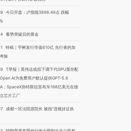
29
今日开盘：沪指报3896.49点 跌幅
0%
24
蓄势突破后的黄金
51
特稿｜宇树发行市值610亿 先行者的加
考验
29
T早报｜英伟达或拟下调下代GPU显存配
Open AI为免费用户默认提供GPT-5.6
NA；SpaceX协特斯拉宣布斥168亿美元在德
立芯片工厂
07
成都一区法院原院长 被指“违规挂证执
43
特朗普再签两份行政令限制出生公民权