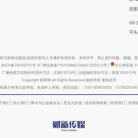
意图
06:
字头
权为财新传媒及/或相关权利人专属所有或持有。未经许可，禁止进行转载、摘编、
京ICP备10026701号-8
|
网信算备110105862729401250013号
|
京公网安备 11
广播电视节目制作经营许可证：京第01015号
|
出版物经营许可证：第直100013号
Copyright 财新网 All Rights Reserved 版权所有 复制必究
害信息举报、未成年人举报、谣言信息）：010-85905050 13195200605 举报邮
于我们
|
加入我们
|
啄木鸟公益基金会
|
意见与反馈
|
提供新闻线索
|
联系我们
|
友情