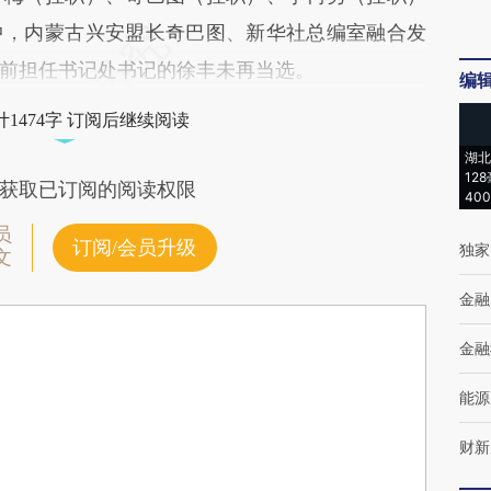
中，内蒙古兴安盟长奇巴图、新华社总编室融合发
前担任书记处书记的徐丰未再当选。
编
1474字 订阅后继续阅读
湖北
12
获取已订阅的阅读权限
40
员
订阅/会员升级
独家
文
金融
金融
能源
财新