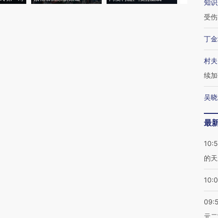
知识
受伤
丁金
村夫
续加
吴晓
最
10:
的天
10:
09:
元二