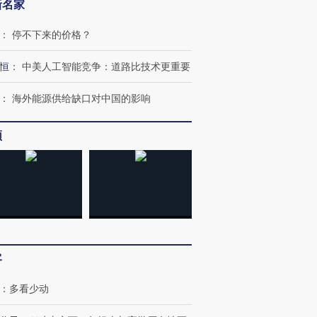
新名家
：
停不下来的价格？
恒
：
中美人工智能竞争：道路比技术更重要
：
海外能源供给缺口对中国的影响
频
OX的吸金
马航飞行员跨国走私7万
视线｜被称为“蟑螂”的印
让中产们甘
粒摇头丸 尿检体内含3种
度Z世代 用街头抗争将教
秘鲁纳斯
”？
毒品
育部长拱下台
13人遇难
客
：
多看少动
进第四届链博
【商旅对话】华住集团
技“链”接产
【特别呈现】寻找100种
CFO：不靠规模取胜，华
【特别呈
有意思的生活方式·第三对
住三大增长引擎是什么？
有意思的