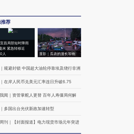
辑推荐
宜昌局部短时降雨
8毫米 紧急转移近
00人
显影｜瓜农的漫长等待
｜
规避封锁 中国超大油轮停靠埃及绕行非洲
｜
在岸人民币兑美元汇率连日升破6.75
我闻
｜
资管掌舵人更替 百年人寿僵局何解
｜
多国出台光伏新政加速转型
周刊
｜
【封面报道】电力现货市场元年突进