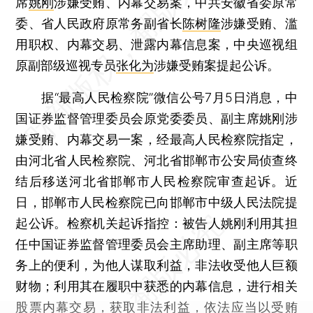
席
姚刚
涉嫌受贿、内幕交易案，中共安徽省委原常
委、省人民政府原常务副省长
陈树隆
涉嫌受贿、滥
用职权、内幕交易、泄露内幕信息案，中央巡视组
原副部级巡视专员
张化为
涉嫌受贿案提起公诉。
据“最高人民检察院”微信公号7月5日消息，中
国证券监督管理委员会原党委委员、副主席姚刚涉
嫌受贿、内幕交易一案，经最高人民检察院指定，
由河北省人民检察院、河北省邯郸市公安局侦查终
结后移送河北省邯郸市人民检察院审查起诉。近
日，邯郸市人民检察院已向邯郸市中级人民法院提
起公诉。检察机关起诉指控：被告人姚刚利用其担
任中国证券监督管理委员会主席助理、副主席等职
务上的便利，为他人谋取利益，非法收受他人巨额
财物；利用其在履职中获悉的内幕信息，进行相关
股票内幕交易，获取非法利益，依法应当以受贿