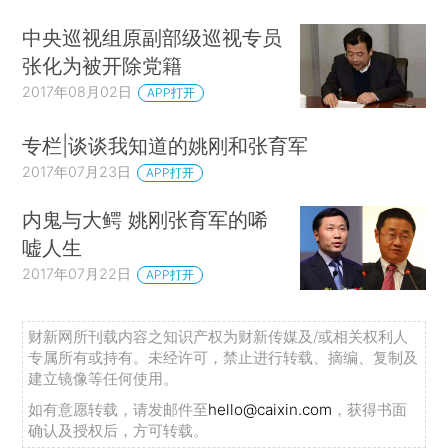
中央巡视组原副部级巡视专员
张化为被开除党籍
2017年08月02日
APP打开
专栏|谈谈我知道的姚刚和张育军
2017年07月23日
APP打开
内鬼与大鳄 姚刚张育军的唏
嘘人生
2017年07月22日
APP打开
财新网所刊载内容之知识产权为财新传媒及/或相关权利人
专属所有或持有。未经许可，禁止进行转载、摘编、复制及
建立镜像等任何使用。
如有意愿转载，请发邮件至
hello@caixin.com
，获得书面
确认及授权后，方可转载。