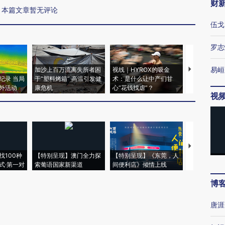
财
本篇文章暂无评论
伍戈
罗志
易峘
加沙上百万流离失所者困
视线｜HYROX的吸金
马航飞行员
纪录 当局
于“塑料烤箱” 高温引发健
术：是什么让中产们甘
粒摇头丸 尿
外活动
康危机
心“花钱找虐”？
毒品
视
【推广】走
找100种
【特别呈现】澳门全力探
【特别呈现】《东莞，人
会，让数智科
式·第一对
索葡语国家新渠道
间便利店》倾情上线
业
博
唐涯