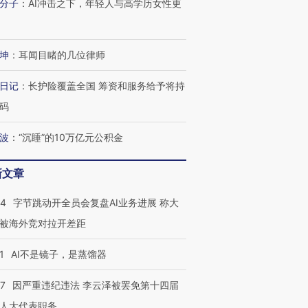
分子
：
AI冲击之下，年轻人与高学历女性更
坤
：
耳闻目睹的几位律师
日记
：
长护险覆盖全国 筹资和服务给予将持
码
波
：
“沉睡”的10万亿元公积金
新文章
44
字节跳动开全员会复盘AI业务进展 称大
被海外竞对拉开差距
1
AI不是镜子，是蒸馏器
07
因严重违纪违法 李云泽被罢免第十四届
人大代表职务