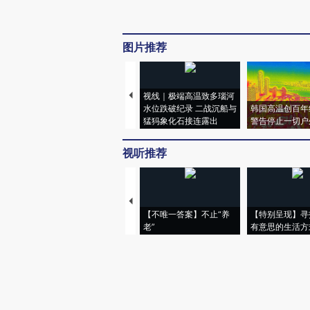
图片推荐
视线｜极端高温致多瑙河
水位跌破纪录 二战沉船与
韩国高温创百年
猛犸象化石接连露出
警告停止一切户
视听推荐
【不唯一答案】不止“养
【特别呈现】寻
老”
有意思的生活方