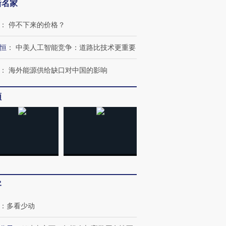
新名家
：
停不下来的价格？
恒
：
中美人工智能竞争：道路比技术更重要
：
海外能源供给缺口对中国的影响
跨国走私7万
视线｜被称为“蟑螂”的印
视线｜“入侵”还是“人道危
检体内含3种
度Z世代 用街头抗争将教
机”？难民潮撕裂西班牙
秘鲁纳斯
育部长拱下台
飞地休达
13人遇难
频
进第四届链博
【商旅对话】华住集团
技“链”接产
【特别呈现】寻找100种
CFO：不靠规模取胜，华
【特别呈
有意思的生活方式·第三对
住三大增长引擎是什么？
有意思的
客
：
多看少动