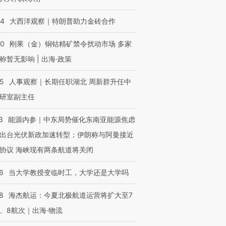
44
大西洋观察｜特朗普助力金砖合作
40
刚果（金）铜钴精矿禁令扰动市场 多家
称暂无影响 | 出海·政策
25
人事观察｜长期任职湖北 周新群升任中
研室副主任
3
能源内参｜中东局势催化东南亚能源焦虑
出台光伏新政加速转型；伊朗称与阿曼接近
协议 海峡现有两条航道将关闭
6
当大学教授变临时工，大学还是大学吗
8
海杰航运：今夏北极航道运营将扩大至7
、8航次｜出海·物流