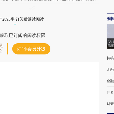
编
2893字 订阅后继续阅读
获取已订阅的阅读权限
“入
员
民潮
订阅/会员升级
文
特稿
金融
金融
世界
财新