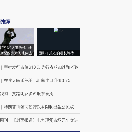
辑推荐
侵”还是“人道危机” 难
撕裂西班牙飞地休达
显影｜瓜农的漫长等待
｜
宇树发行市值610亿 先行者的加速和考验
｜
在岸人民币兑美元汇率连日升破6.75
我闻
｜
艾路明及多名股东被拘
｜
特朗普再签两份行政令限制出生公民权
周刊
｜
【封面报道】电力现货市场元年突进