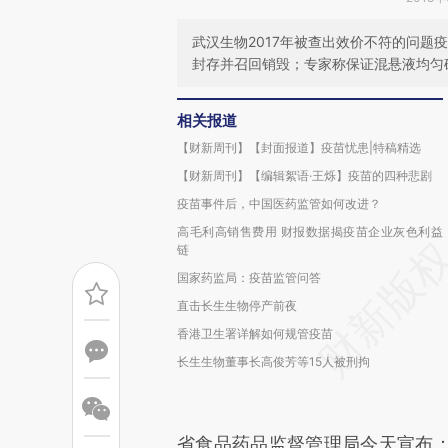
武汉生物2017年被查出效价不符的问题
封存并召回销毁；专家称保证混悬液均匀
相关报道
【财新周刊】【封面报道】疫苗忧患|特稿精选
【财新周刊】【编辑絮语·王烁】疫苗的四种悲剧
疫苗事件后，中国医药监管如何改进？
高毛利高销售费用 财报数据揭疫苗企业灰色利益
链
国家药监局：疫苗监管问答
直击长生生物停产前夜
香港卫生署详解如何规管疫苗
长生生物董事长高俊芳等15人被刑拘
省食品药品监督管理局今天宣布