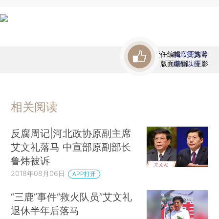
责任编辑：王逸吟
首席赞赏官
版面编辑：王影
虚位以待
相关阅读
反腐周记|河北政协原副主席
艾文礼落马 中宣部原副部长
鲁炜被诉
2018年08月06日
APP打开
“三鹿”事件“救火队员”艾文礼
退休半年后落马