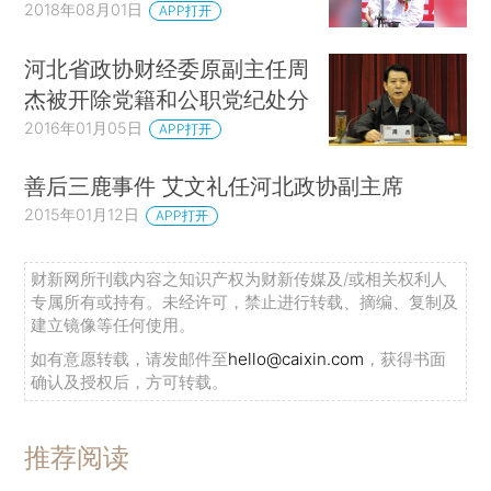
2018年08月01日
APP打开
河北省政协财经委原副主任周
杰被开除党籍和公职党纪处分
2016年01月05日
APP打开
善后三鹿事件 艾文礼任河北政协副主席
2015年01月12日
APP打开
财新网所刊载内容之知识产权为财新传媒及/或相关权利人
专属所有或持有。未经许可，禁止进行转载、摘编、复制及
建立镜像等任何使用。
如有意愿转载，请发邮件至
hello@caixin.com
，获得书面
确认及授权后，方可转载。
推荐阅读