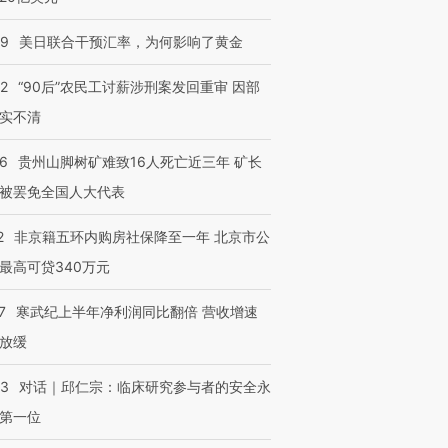
09
美日联合干预汇率，为何影响了黄金
32
“90后”农民工讨薪涉刑案发回重审 因部
实不清
36
贵州山脚树矿难致16人死亡近三年 矿长
被罢免全国人大代表
2
非京籍五环内购房社保降至一年 北京市公
最高可贷340万元
7
寒武纪上半年净利润同比翻倍 营收增速
放缓
53
对话｜邱仁宗：临床研究参与者的安全永
第一位