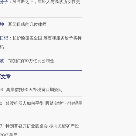
分子
：
AI冲击之下，年轻人与高学历女性更
坤
：
耳闻目睹的几位律师
日记
：
长护险覆盖全国 筹资和服务给予将持
码
波
：
“沉睡”的10万亿元公积金
新文章
46
离岸信托90天补税窗口期疑问
00
普渡机器人如何平衡“脚踏实地”与“仰望星
？
57
特朗普召开矿业圆桌会 拟向关键矿产投
20亿美元