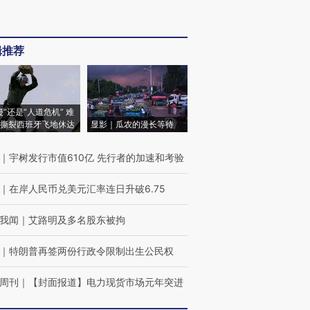
辑推荐
侵”还是“人道危机” 难
撕裂西班牙飞地休达
显影｜瓜农的漫长等待
｜
宇树发行市值610亿 先行者的加速和考验
｜
在岸人民币兑美元汇率连日升破6.75
我闻
｜
艾路明及多名股东被拘
｜
特朗普再签两份行政令限制出生公民权
周刊
｜
【封面报道】电力现货市场元年突进