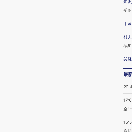
知识
受伤
丁金
村夫
续加
吴晓
最
20:
17:
空”
15:
资超