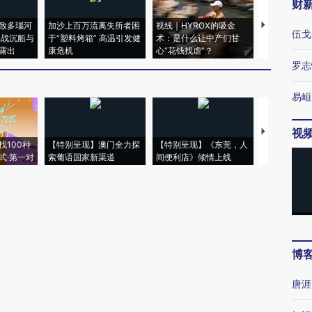
财
致多瑙河
加沙上百万流离失所者困
视线｜HYROX的吸金
马航飞行员
伍戈
二战沉船与
于“塑料烤箱” 高温引发健
术：是什么让中产们甘
粒摇头丸 尿
露出
康危机
心“花钱找虐”？
毒品
罗志
易峘
视
【推广】走
找100种
【特别呈现】澳门全力探
【特别呈现】《东莞，人
会，让数智科
式·第一对
索葡语国家新渠道
间便利店》倾情上线
业
博
唐涯