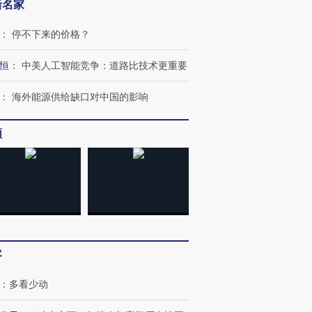
新名家
跨国走私7万
视线｜被称为“蟑螂”的印
视线｜“入侵”还是“人道危
：
停不下来的价格？
检体内含3种
度Z世代 用街头抗争将教
机”？难民潮撕裂西班牙
秘鲁纳斯
育部长拱下台
飞地休达
13人遇难
恒
：
中美人工智能竞争：道路比技术更重要
：
海外能源供给缺口对中国的影响
频
进第四届链博
【商旅对话】华住集团
技“链”接产
【特别呈现】寻找100种
CFO：不靠规模取胜，华
【特别呈
有意思的生活方式·第三对
住三大增长引擎是什么？
有意思的
客
：
多看少动