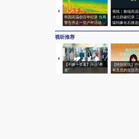
视线｜极端高温
韩国高温创百年纪录 当局
水位跌破纪录 
警告停止一切户外活动
猛犸象化石接连
视听推荐
【不唯一答案】不止“养
【特别呈现】寻
老”
有意思的生活方