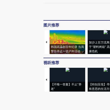
图片推荐
加沙上百万流离
韩国高温创百年纪录 当局
于“塑料烤箱” 
警告停止一切户外活动
康危机
视听推荐
【不唯一答案】不止“养
【特别呈现】寻
老”
有意思的生活方