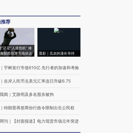
辑推荐
侵”还是“人道危机” 难
撕裂西班牙飞地休达
显影｜瓜农的漫长等待
｜
宇树发行市值610亿 先行者的加速和考验
｜
在岸人民币兑美元汇率连日升破6.75
我闻
｜
艾路明及多名股东被拘
｜
特朗普再签两份行政令限制出生公民权
周刊
｜
【封面报道】电力现货市场元年突进