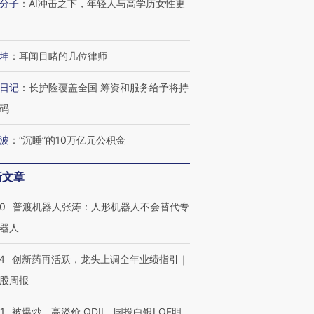
分子
：
AI冲击之下，年轻人与高学历女性更
坤
：
耳闻目睹的几位律师
日记
：
长护险覆盖全国 筹资和服务给予将持
码
波
：
“沉睡”的10万亿元公积金
新文章
00
普渡机器人张涛：人形机器人不会替代专
器人
4
创新药再活跃，龙头上调全年业绩指引｜
股周报
1
被爆炒、高溢价 QDII、国投白银LOF明