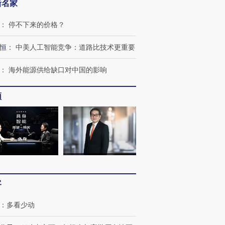
新名家
：
停不下来的价格？
恒
：
中美人工智能竞争：道路比技术更重要
：
海外能源供给缺口对中国的影响
”还是“人道危
湖北宜昌局部短时降雨
哈尔滨遭遇短时极端强降
频
撕裂西班牙
128毫米 紧急转移近
雨 3小时累计雨量超80毫
秘鲁纳斯
4000人
米
13人遇难
进第四届链博
【商旅对话】华住集团
技“链”接产
【特别呈现】寻找100种
CFO：不靠规模取胜，华
【特别呈
有意思的生活方式·第三对
住三大增长引擎是什么？
有意思的
客
：
多看少动