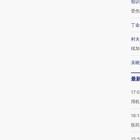
知识
受伤
丁金
村夫
续加
吴晓
最
17:
用机
16:1
医药
15:5