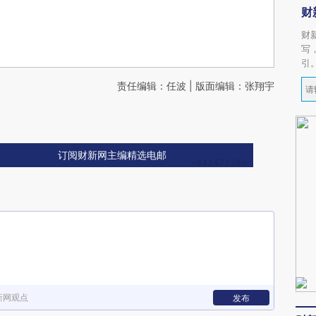
财
财
写
引
责任编辑：任波 | 版面编辑：张翔宇
订阅财新网主编精选电邮
新网观点
发布