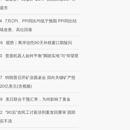
退市
4
7月CPI、PPI同比均低于预期 PPI同比结
续改善、高位回落
46
观势｜离岸信托90天补税窗口期疑问
00
普渡机器人如何平衡“脚踏实地”与“仰望星
？
57
特朗普召开矿业圆桌会 拟向关键矿产投
20亿美元(含视频)
09
美日联合干预汇率，为何影响了黄金
32
“90后”农民工讨薪涉刑案发回重审 因部
实不清