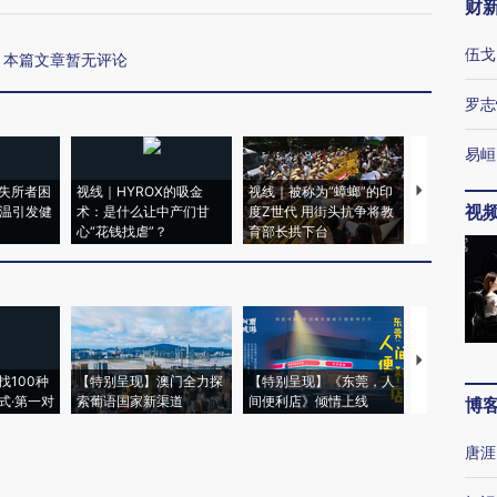
财
伍戈
本篇文章暂无评论
罗志
易峘
失所者困
视线｜HYROX的吸金
视线｜被称为“蟑螂”的印
视线｜“入侵
视
高温引发健
术：是什么让中产们甘
度Z世代 用街头抗争将教
机”？难民潮
心“花钱找虐”？
育部长拱下台
飞地休达
【推广】走
找100种
【特别呈现】澳门全力探
【特别呈现】《东莞，人
会，让数智科
式·第一对
索葡语国家新渠道
间便利店》倾情上线
业
博
唐涯