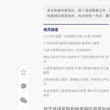
多名权威专家指出，除了遗传因素之外，
响孤独症程度如何，尚未有统一共识，重
相关报道
九三学社提案：对孤独症儿童入学要“零拒绝”
0-6岁残障儿童将享康复救助 政府纳入预算
10岁儿童教你如何成为一名合格的DJ
推动儿童出行安全 国内首个“儿童交通友好社区”启
动
儿童性侵面临司法困境 学者吁重视性教育与人权
教育
法官谈性侵儿童案：警惕熟人作案，对伤害大声说
不
药监局要求儿童禁用柴胡注射液 属中药注射液明
星药
对于环境风险影响孤独症程度如