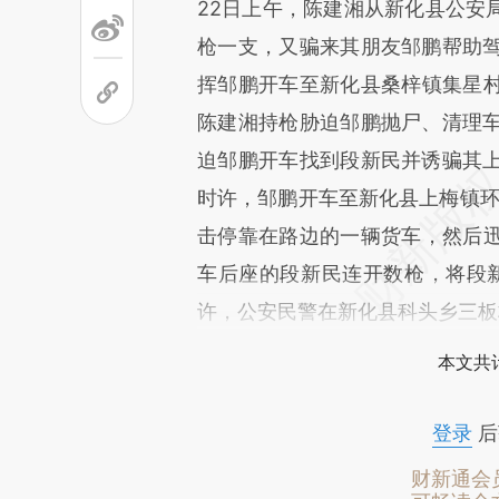
22日上午，陈建湘从新化县公安
枪一支，又骗来其朋友邹鹏帮助驾
挥邹鹏开车至新化县桑梓镇集星
陈建湘持枪胁迫邹鹏抛尸、清理车
迫邹鹏开车找到段新民并诱骗其上
时许，邹鹏开车至新化县上梅镇环
击停靠在路边的一辆货车，然后
车后座的段新民连开数枪，将段新民
许，公安民警在新化县科头乡三板
本文共计
登录
后
财新通会