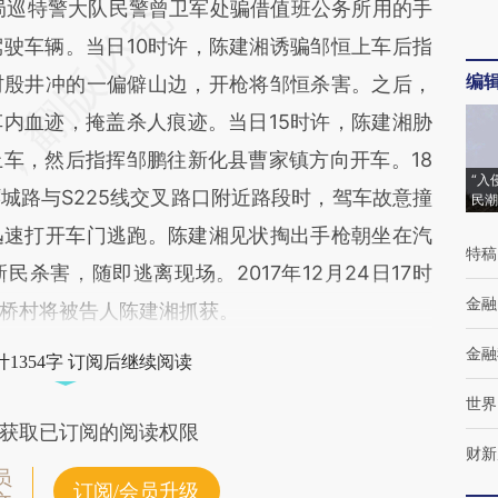
局巡特警大队民警曾卫军处骗借值班公务所用的手
驶车辆。当日10时许，陈建湘诱骗邹恒上车后指
编
村殷井冲的一偏僻山边，开枪将邹恒杀害。之后，
内血迹，掩盖杀人痕迹。当日15时许，陈建湘胁
车，然后指挥邹鹏往新化县曹家镇方向开车。18
“入
城路与S225线交叉路口附近路段时，驾车故意撞
民潮
迅速打开车门逃跑。陈建湘见状掏出手枪朝坐在汽
特稿
杀害，随即逃离现场。2017年12月24日17时
金融
桥村将被告人陈建湘抓获。
金融
1354字 订阅后继续阅读
世界
获取已订阅的阅读权限
财新
员
订阅/会员升级