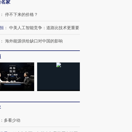
新名家
：
停不下来的价格？
恒
：
中美人工智能竞争：道路比技术更重要
：
海外能源供给缺口对中国的影响
频
客
跨国走私7万
视线｜被称为“蟑螂”的印
视线｜“入侵”还是“人道危
检体内含3种
：
多看少动
度Z世代 用街头抗争将教
机”？难民潮撕裂西班牙
秘鲁纳斯
育部长拱下台
飞地休达
13人遇难