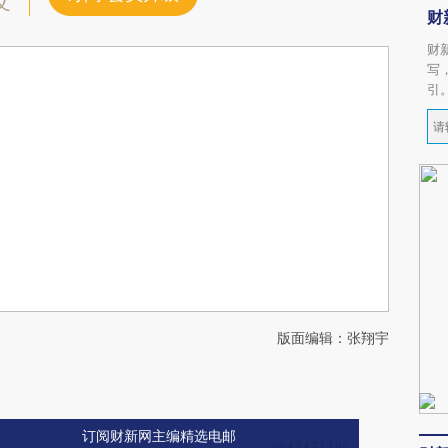
文
财
财
写
引
版面编辑：张翔宇
订阅财新网主编精选电邮