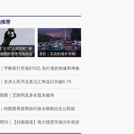
辑推荐
侵”还是“人道危机” 难
撕裂西班牙飞地休达
显影｜瓜农的漫长等待
｜
宇树发行市值610亿 先行者的加速和考验
｜
在岸人民币兑美元汇率连日升破6.75
我闻
｜
艾路明及多名股东被拘
｜
特朗普再签两份行政令限制出生公民权
周刊
｜
【封面报道】电力现货市场元年突进