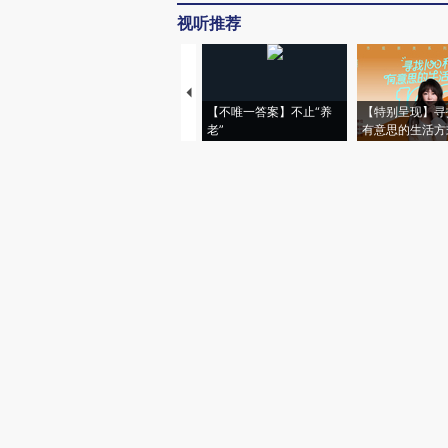
视听推荐
【不唯一答案】不止“养
【特别呈现】寻
老”
有意思的生活方