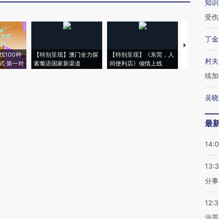
知识
受伤
丁金
【推广】走
找100种
【特别呈现】澳门全力探
【特别呈现】《东莞，人
会，让数智科
村夫
式·第一对
索葡语国家新渠道
间便利店》倾情上线
业
续加
吴晓
最
14:
13:
分事
12:
涉罪