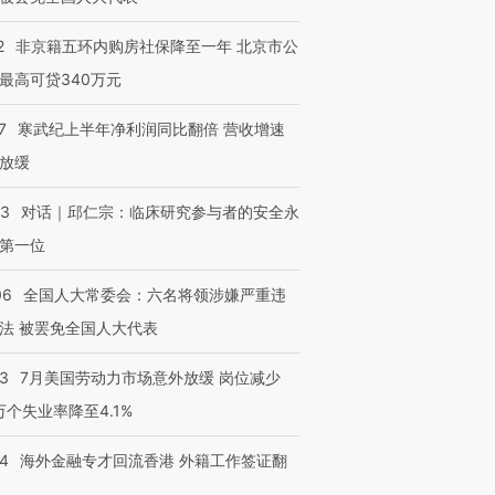
2
非京籍五环内购房社保降至一年 北京市公
最高可贷340万元
7
寒武纪上半年净利润同比翻倍 营收增速
放缓
53
对话｜邱仁宗：临床研究参与者的安全永
第一位
06
全国人大常委会：六名将领涉嫌严重违
法 被罢免全国人大代表
43
7月美国劳动力市场意外放缓 岗位减少
3万个失业率降至4.1%
14
海外金融专才回流香港 外籍工作签证翻