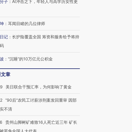
分子
：
AI冲击之下，年轻人与高学历女性更
坤
：
耳闻目睹的几位律师
进第四届链博
【商旅对话】华住集团
技“链”接产
【特别呈现】寻找100种
CFO：不靠规模取胜，华
【特别呈
日记
：
长护险覆盖全国 筹资和服务给予将持
有意思的生活方式·第三对
住三大增长引擎是什么？
有意思的
码
波
：
“沉睡”的10万亿元公积金
新文章
09
美日联合干预汇率，为何影响了黄金
32
“90后”农民工讨薪涉刑案发回重审 因部
实不清
36
贵州山脚树矿难致16人死亡近三年 矿长
被罢免全国人大代表