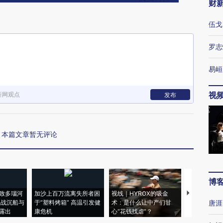
财
伍戈
罗志
易峘
视
新网观点
发布
本篇文章暂无评论
博
致多瑙河
加沙上百万流离失所者困
视线｜HYROX的吸金
马航飞行员
二战沉船与
于“塑料烤箱” 高温引发健
术：是什么让中产们甘
粒摇头丸 尿
唐涯
露出
康危机
心“花钱找虐”？
毒品