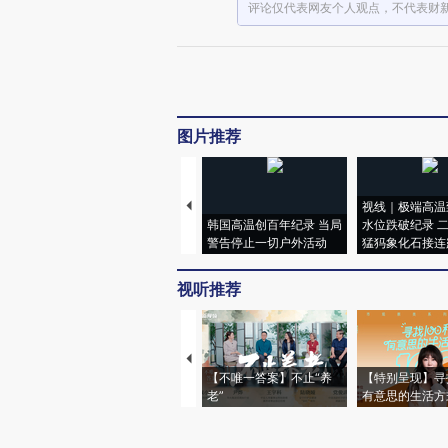
评论仅代表网友个人观点，不代表财
图片推荐
视线｜极端高温
韩国高温创百年纪录 当局
水位跌破纪录 
警告停止一切户外活动
猛犸象化石接连
视听推荐
【不唯一答案】不止“养
【特别呈现】寻
老”
有意思的生活方