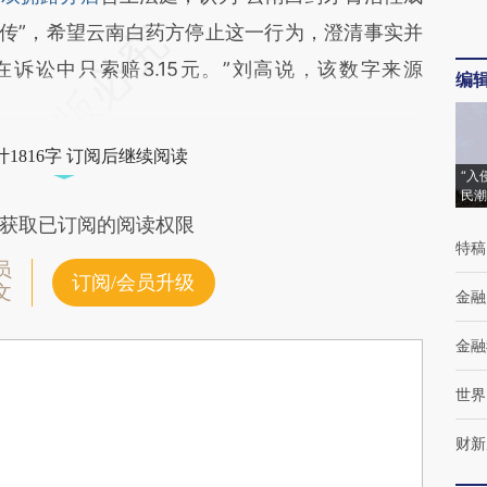
宣传”，希望云南白药方停止这一行为，澄清事实并
诉讼中只索赔3.15元。”刘高说，该数字来源
编
1816字 订阅后继续阅读
“入
民潮
获取已订阅的阅读权限
特稿
员
订阅/会员升级
文
金融
金融
世界
财新