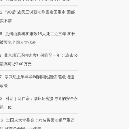
32
“90后”农民工讨薪涉刑案发回重审 因部
实不清
36
贵州山脚树矿难致16人死亡近三年 矿长
被罢免全国人大代表
2
非京籍五环内购房社保降至一年 北京市公
最高可贷340万元
7
寒武纪上半年净利润同比翻倍 营收增速
放缓
53
对话｜邱仁宗：临床研究参与者的安全永
第一位
06
全国人大常委会：六名将领涉嫌严重违
法 被罢免全国人大代表