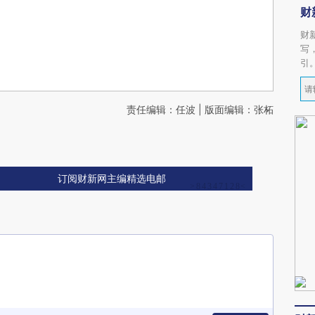
财
财
写
引
责任编辑：任波 | 版面编辑：张柘
订阅财新网主编精选电邮