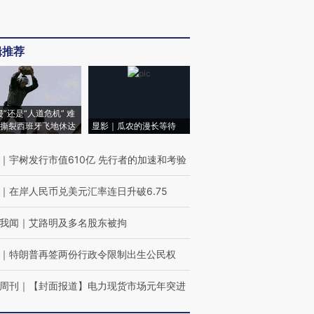
辑推荐
侵”还是“人道危机” 难
撕裂西班牙飞地休达
显影｜瓜农的漫长等待
｜
宇树发行市值610亿 先行者的加速和考验
｜
在岸人民币兑美元汇率连日升破6.75
我闻
｜
艾路明及多名股东被拘
｜
特朗普再签两份行政令限制出生公民权
周刊
｜
【封面报道】电力现货市场元年突进