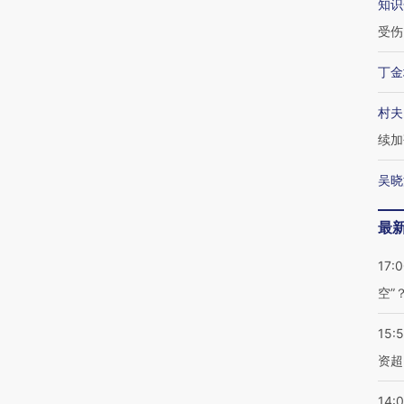
知识
受伤
丁金
村夫
续加
吴晓
最
17:
空”
15:
资超
14: