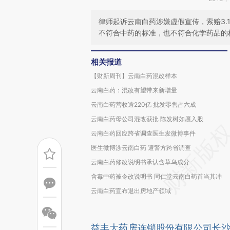
律师起诉云南白药涉嫌虚假宣传，索赔3.
不符合中药的标准，也不符合化学药品的
相关报道
【财新周刊】云南白药混改样本
云南白药：混改有望带来新增量
云南白药营收逾220亿 批发零售占六成
云南白药母公司混改获批 陈发树如愿入股
云南白药回应跨省调查医生发微博事件
医生微博涉云南白药 遭警方跨省调查
云南白药修改说明书承认含草乌成分
含毒中药被令改说明书 同仁堂云南白药首当其冲
云南白药宣布退出房地产领域
益丰大药房连锁股份有限公司长