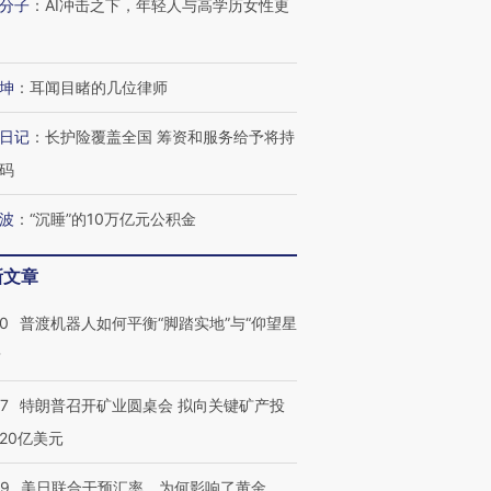
分子
：
AI冲击之下，年轻人与高学历女性更
坤
：
耳闻目睹的几位律师
日记
：
长护险覆盖全国 筹资和服务给予将持
码
波
：
“沉睡”的10万亿元公积金
新文章
00
普渡机器人如何平衡“脚踏实地”与“仰望星
？
57
特朗普召开矿业圆桌会 拟向关键矿产投
20亿美元
09
美日联合干预汇率，为何影响了黄金