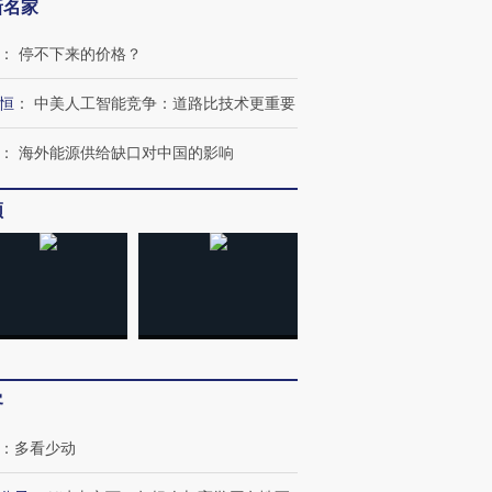
新名家
：
停不下来的价格？
恒
：
中美人工智能竞争：道路比技术更重要
：
海外能源供给缺口对中国的影响
频
跨国走私7万
视线｜被称为“蟑螂”的印
视线｜“入侵”还是“人道危
检体内含3种
度Z世代 用街头抗争将教
机”？难民潮撕裂西班牙
秘鲁纳斯
育部长拱下台
飞地休达
13人遇难
进第四届链博
【商旅对话】华住集团
客
技“链”接产
【特别呈现】寻找100种
CFO：不靠规模取胜，华
【特别呈
有意思的生活方式·第三对
住三大增长引擎是什么？
有意思的
：
多看少动