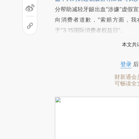
分帮助减轻牙龈出血”涉嫌“虚假
向消费者道歉，“索赔方面，我在
于“3·15国际消费者权益日”。
本文共计
登录
后
财新通会
可畅读全