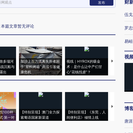
财
新网观点
发布
伍戈
本篇文章暂无评论
罗志
易峘
视
致多瑙河
加沙上百万流离失所者困
视线｜HYROX的吸金
马航飞行员
二战沉船与
于“塑料烤箱” 高温引发健
术：是什么让中产们甘
粒摇头丸 尿
露出
康危机
心“花钱找虐”？
毒品
【推广】走
博
找100种
【特别呈现】澳门全力探
【特别呈现】《东莞，人
会，让数智科
式·第一对
索葡语国家新渠道
间便利店》倾情上线
业
唐涯