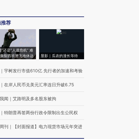
辑推荐
侵”还是“人道危机” 难
撕裂西班牙飞地休达
显影｜瓜农的漫长等待
｜
宇树发行市值610亿 先行者的加速和考验
｜
在岸人民币兑美元汇率连日升破6.75
我闻
｜
艾路明及多名股东被拘
｜
特朗普再签两份行政令限制出生公民权
周刊
｜
【封面报道】电力现货市场元年突进