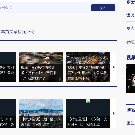
财
新网观点
发布
伍戈
罗志
本篇文章暂无评论
易峘
视
失所者困
视线｜HYROX的吸金
视线｜被称为“蟑螂”的印
视线｜“入侵
高温引发健
术：是什么让中产们甘
度Z世代 用街头抗争将教
机”？难民潮
心“花钱找虐”？
育部长拱下台
飞地休达
博
【推广】走
找100种
【特别呈现】澳门全力探
【特别呈现】《东莞，人
会，让数智科
唐涯
式·第一对
索葡语国家新渠道
间便利店》倾情上线
业