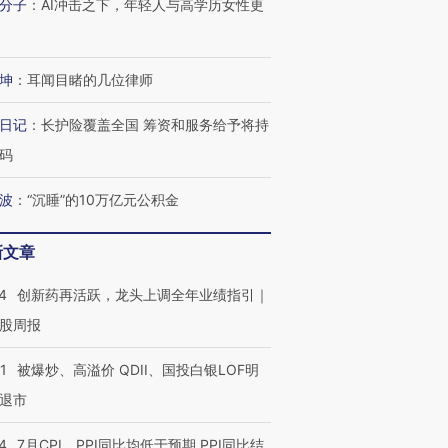
分子
：
AI冲击之下，年轻人与高学历女性更
坤
：
耳闻目睹的几位律师
日记
：
长护险覆盖全国 筹资和服务给予将持
码
波
：
“沉睡”的10万亿元公积金
新文章
4
创新药再活跃，龙头上调全年业绩指引｜
股周报
1
被爆炒、高溢价 QDII、国投白银LOF明
退市
4
7月CPI、PPI同比均低于预期 PPI同比结