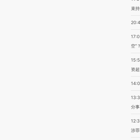
束持
20:
17:
空”
15:
资超
14:
13:
分事
12:
涉罪