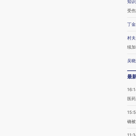
知识
受伤
丁金
村夫
续加
吴晓
最
16:1
医药
15:5
确被
11:3