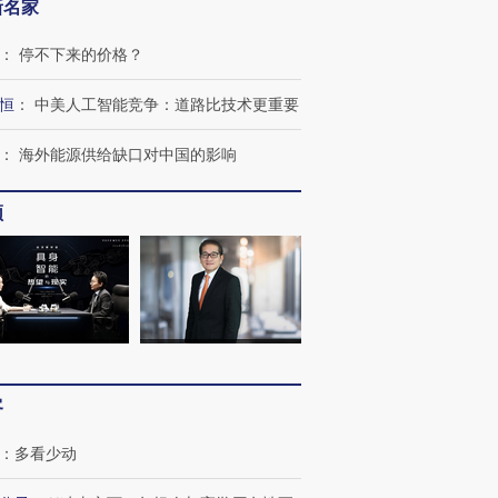
新名家
：
停不下来的价格？
恒
：
中美人工智能竞争：道路比技术更重要
：
海外能源供给缺口对中国的影响
频
”还是“人道危
湖北宜昌局部短时降雨
哈尔滨遭遇短时极端强降
撕裂西班牙
128毫米 紧急转移近
雨 3小时累计雨量超80毫
秘鲁纳斯
4000人
米
13人遇难
客
进第四届链博
【商旅对话】华住集团
技“链”接产
【特别呈现】寻找100种
CFO：不靠规模取胜，华
【特别呈
：
多看少动
有意思的生活方式·第三对
住三大增长引擎是什么？
有意思的