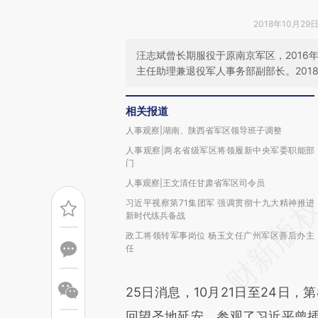
2018年10月29日
汪志斌曾长期服役于原南京军区，201
主任助理兼退役军人事务部副部长。201
相关报道
人事观察|湖南、陕西省军区领导班子调整
人事观察|两名省级军区将领履新中央军委职能部
门
人事观察|王文清任甘肃省军区司令员
习近平视察第71集团军 强调贯彻十九大精神推进
新时代练兵备战
政工将领转军事岗位 杨玉文任广州军区善后办主
任
25日消息，10月21日至24日
回望圣地延安，参观了习近平曾插