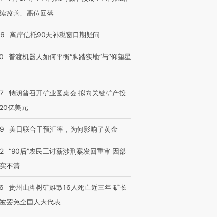
续改善、高位回落
46
离岸信托90天补税窗口期疑问
00
普渡机器人如何平衡“脚踏实地”与“仰望星
？
57
特朗普召开矿业圆桌会 拟向关键矿产投
20亿美元
09
美日联合干预汇率，为何影响了黄金
32
“90后”农民工讨薪涉刑案发回重审 因部
实不清
36
贵州山脚树矿难致16人死亡近三年 矿长
被罢免全国人大代表