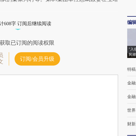
编
计608字 订阅后继续阅读
获取已订阅的阅读权限
“入
员
民潮
订阅/会员升级
文
特稿
金融
金融
世界
财新