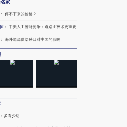
新名家
：
停不下来的价格？
恒
：
中美人工智能竞争：道路比技术更重要
：
海外能源供给缺口对中国的影响
频
客
：
多看少动