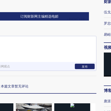
财
伍戈
订阅财新网主编精选电邮
罗志
易峘
视
新网观点
发布
本篇文章暂无评论
博
唐涯