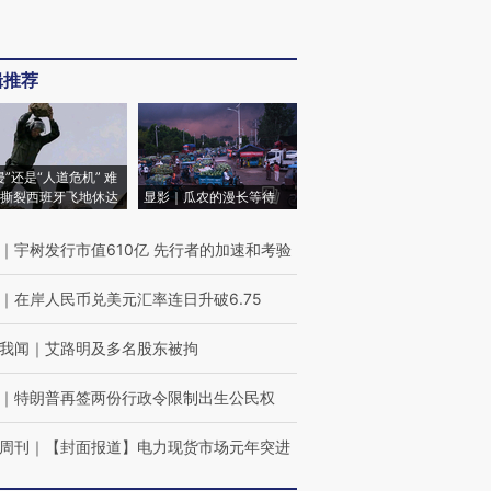
辑推荐
侵”还是“人道危机” 难
撕裂西班牙飞地休达
显影｜瓜农的漫长等待
｜
宇树发行市值610亿 先行者的加速和考验
｜
在岸人民币兑美元汇率连日升破6.75
我闻
｜
艾路明及多名股东被拘
｜
特朗普再签两份行政令限制出生公民权
周刊
｜
【封面报道】电力现货市场元年突进