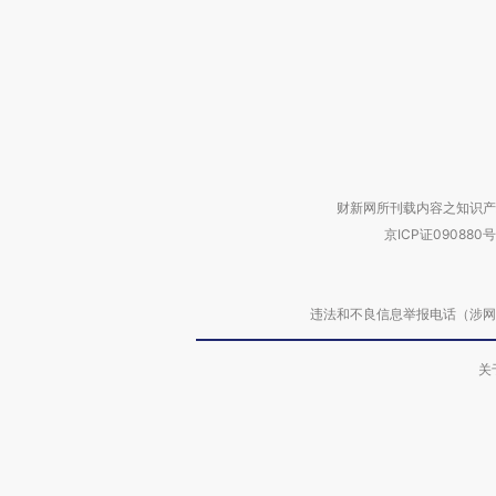
财新网所刊载内容之知识产
京ICP证090880号
违法和不良信息举报电话（涉网络暴力有
关