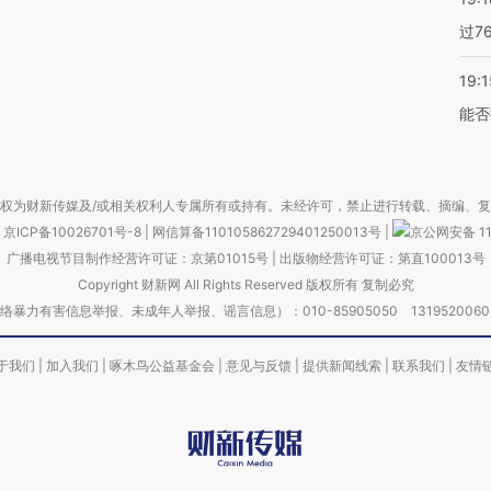
过7
19:1
能否
权为财新传媒及/或相关权利人专属所有或持有。未经许可，禁止进行转载、摘编、
京ICP备10026701号-8
|
网信算备110105862729401250013号
|
京公网安备 11
广播电视节目制作经营许可证：京第01015号
|
出版物经营许可证：第直100013号
Copyright 财新网 All Rights Reserved 版权所有 复制必究
害信息举报、未成年人举报、谣言信息）：010-85905050 13195200605 举报邮
于我们
|
加入我们
|
啄木鸟公益基金会
|
意见与反馈
|
提供新闻线索
|
联系我们
|
友情