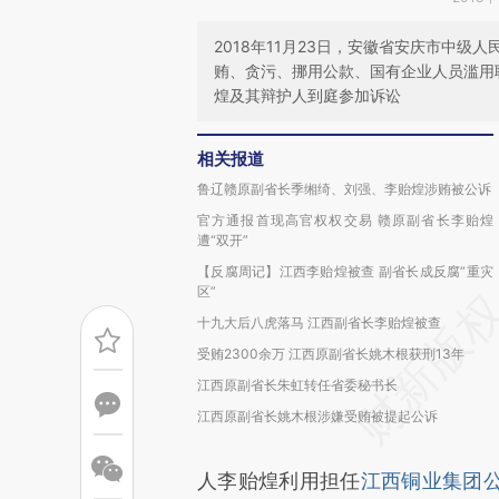
2018年11月23日，安徽省安庆市中
贿、贪污、挪用公款、国有企业人员滥用
煌及其辩护人到庭参加诉讼
相关报道
鲁辽赣原副省长季缃绮、刘强、李贻煌涉贿被公诉
官方通报首现高官权权交易 赣原副省长李贻煌
遭“双开”
【反腐周记】江西李贻煌被查 副省长成反腐“重灾
区”
十九大后八虎落马 江西副省长李贻煌被查
受贿2300余万 江西原副省长姚木根获刑13年
江西原副省长朱虹转任省委秘书长
江西原副省长姚木根涉嫌受贿被提起公诉
人李贻煌利用担任
江西铜业集团