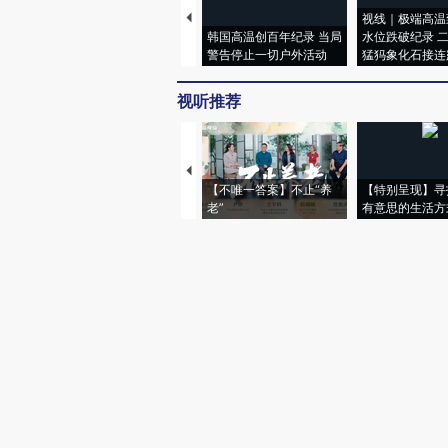
视线｜极端高温
韩国高温创百年纪录 当局
水位跌破纪录 
警告停止一切户外活动
猛犸象化石接连
视听推荐
【不唯一答案】不止“养
【特别呈现】寻
老”
有意思的生活方