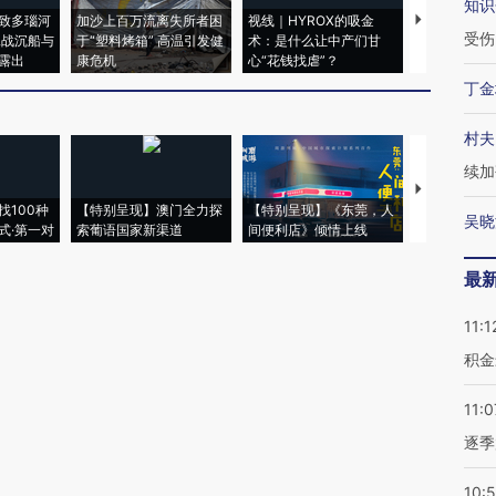
知识
致多瑙河
加沙上百万流离失所者困
视线｜HYROX的吸金
马航飞行员
受伤
二战沉船与
于“塑料烤箱” 高温引发健
术：是什么让中产们甘
粒摇头丸 尿
露出
康危机
心“花钱找虐”？
毒品
丁金
村夫
续加
【推广】走
找100种
【特别呈现】澳门全力探
【特别呈现】《东莞，人
会，让数智科
吴晓
式·第一对
索葡语国家新渠道
间便利店》倾情上线
业
最
11:1
积金
11:0
逐季
10: