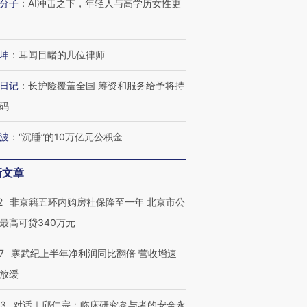
分子
：
AI冲击之下，年轻人与高学历女性更
跨国走私7万
视线｜被称为“蟑螂”的印
视线｜“入侵”还是“人道危
检体内含3种
度Z世代 用街头抗争将教
机”？难民潮撕裂西班牙
秘鲁纳斯
育部长拱下台
飞地休达
13人遇难
坤
：
耳闻目睹的几位律师
日记
：
长护险覆盖全国 筹资和服务给予将持
码
进第四届链博
【商旅对话】华住集团
技“链”接产
【特别呈现】寻找100种
CFO：不靠规模取胜，华
【特别呈
波
：
“沉睡”的10万亿元公积金
有意思的生活方式·第三对
住三大增长引擎是什么？
有意思的
新文章
2
非京籍五环内购房社保降至一年 北京市公
最高可贷340万元
7
寒武纪上半年净利润同比翻倍 营收增速
放缓
53
对话｜邱仁宗：临床研究参与者的安全永