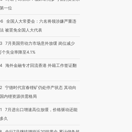
第一位
06
全国人大常委会：六名将领涉嫌严重违
法 被罢免全国人大代表
43
7月美国劳动力市场意外放缓 岗位减少
3万个失业率降至4.1%
14
海外金融专才回流香港 外籍工作签证翻
2
宁德时代宜春锂矿仍处停产状态 其动向
国内锂资源供需格局
1
7月进出口增速高位放缓，价格驱动还能
多久
8
央行7月继续增持近20吨黄金 累计储备超