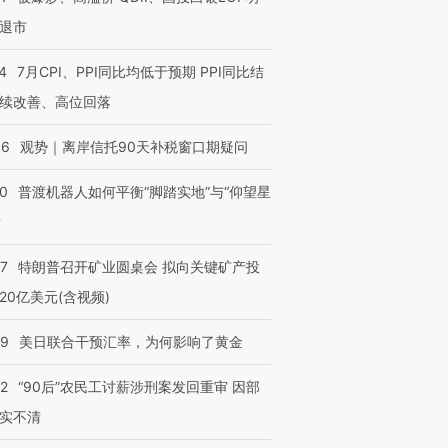
退市
4
7月CPI、PPI同比均低于预期 PPI同比结
续改善、高位回落
46
观势｜离岸信托90天补税窗口期疑问
00
普渡机器人如何平衡“脚踏实地”与“仰望星
？
57
特朗普召开矿业圆桌会 拟向关键矿产投
20亿美元(含视频)
09
美日联合干预汇率，为何影响了黄金
32
“90后”农民工讨薪涉刑案发回重审 因部
实不清