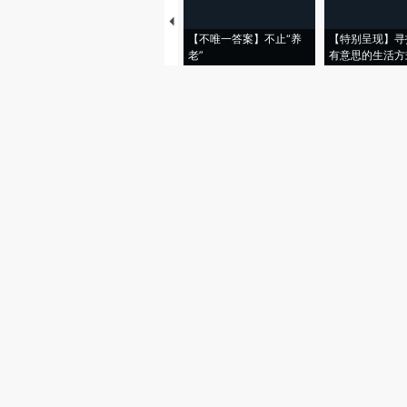
【不唯一答案】不止“养
【特别呈现】寻
老”
有意思的生活方