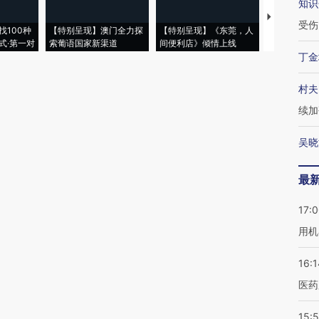
知识
【推广】走
受伤
找100种
【特别呈现】澳门全力探
【特别呈现】《东莞，人
会，让数智科
式·第一对
索葡语国家新渠道
间便利店》倾情上线
业
丁金
村夫
续加
吴晓
最
17:
用机
16:1
医药
15:5