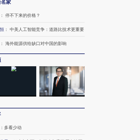
新名家
：
停不下来的价格？
恒
：
中美人工智能竞争：道路比技术更重要
：
海外能源供给缺口对中国的影响
频
”还是“人道危
湖北宜昌局部短时降雨
哈尔滨遭遇短时极端强降
撕裂西班牙
128毫米 紧急转移近
雨 3小时累计雨量超80毫
秘鲁纳斯
4000人
米
13人遇难
客
：
多看少动