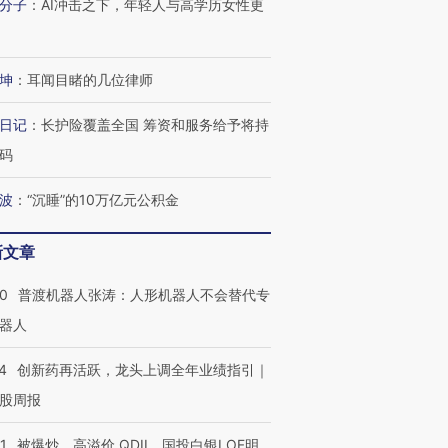
分子
：
AI冲击之下，年轻人与高学历女性更
进第四届链博
【商旅对话】华住集团
技“链”接产
【特别呈现】寻找100种
CFO：不靠规模取胜，华
【特别呈
有意思的生活方式·第三对
住三大增长引擎是什么？
有意思的
坤
：
耳闻目睹的几位律师
日记
：
长护险覆盖全国 筹资和服务给予将持
码
波
：
“沉睡”的10万亿元公积金
新文章
00
普渡机器人张涛：人形机器人不会替代专
器人
4
创新药再活跃，龙头上调全年业绩指引｜
股周报
1
被爆炒、高溢价 QDII、国投白银LOF明