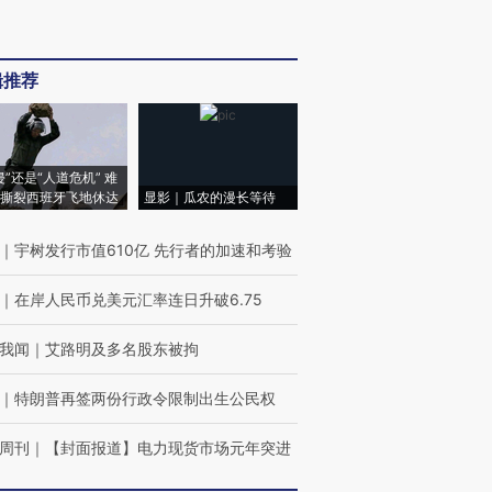
辑推荐
侵”还是“人道危机” 难
撕裂西班牙飞地休达
显影｜瓜农的漫长等待
｜
宇树发行市值610亿 先行者的加速和考验
｜
在岸人民币兑美元汇率连日升破6.75
我闻
｜
艾路明及多名股东被拘
｜
特朗普再签两份行政令限制出生公民权
周刊
｜
【封面报道】电力现货市场元年突进