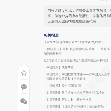
与收入维度相比，进城务工群体在教育、
率，但这种贫困存在隐蔽性，该群体目前
无法纳入城镇扶贫减贫政策范畴
相关报道
非常民生|叫停大学贫困生“比惨大会”之后呢？
【财新周刊】显影|扶贫影像纪实系列——草原小
城的脱贫样本
近2亿农民工面临失业风险？郝景芳说这并不科幻
【中国改革】扶贫前路
【中国改革】中国扶贫未来路——访中国人民大学
中国扶贫研究院院长汪三贵教授
【中国改革】应对“深度贫困”
【财新周刊】贫困镇女书记自杀事件|特稿精选
【财新周刊】阿姑山村：悲剧与扶贫
【财新周刊】【编辑絮语·张继伟】扶贫的悖论