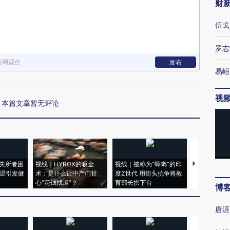
财
伍戈
罗志
新网观点
发布
易峘
视
本篇文章暂无评论
失所者困
视线｜HYROX的吸金
视线｜被称为“蟑螂”的印
视线｜“入侵
高温引发健
术：是什么让中产们甘
度Z世代 用街头抗争将教
机”？难民潮
心“花钱找虐”？
育部长拱下台
飞地休达
博
唐涯