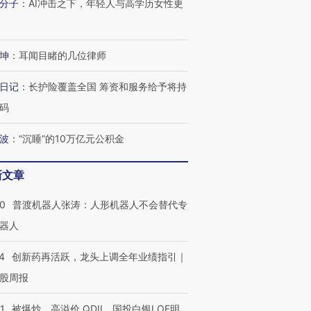
分子
：
AI冲击之下，年轻人与高学历女性更
坤
：
耳闻目睹的几位律师
日记
：
长护险覆盖全国 筹资和服务给予将持
码
波
：
“沉睡”的10万亿元公积金
新文章
00
普渡机器人张涛：人形机器人不会替代专
器人
4
创新药再活跃，龙头上调全年业绩指引｜
股周报
1
被爆炒、高溢价 QDII、国投白银LOF明