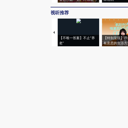
评论仅代表网友个人观点，不代表财
图片推荐
加沙上百万流离
韩国高温创百年纪录 当局
于“塑料烤箱” 
警告停止一切户外活动
康危机
视听推荐
【不唯一答案】不止“养
【特别呈现】寻
老”
有意思的生活方