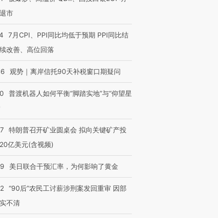
退市
4
7月CPI、PPI同比均低于预期 PPI同比结
续改善、高位回落
46
观势｜离岸信托90天补税窗口期疑问
00
普渡机器人如何平衡“脚踏实地”与“仰望星
？
57
特朗普召开矿业圆桌会 拟向关键矿产投
20亿美元(含视频)
09
美日联合干预汇率，为何影响了黄金
32
“90后”农民工讨薪涉刑案发回重审 因部
实不清