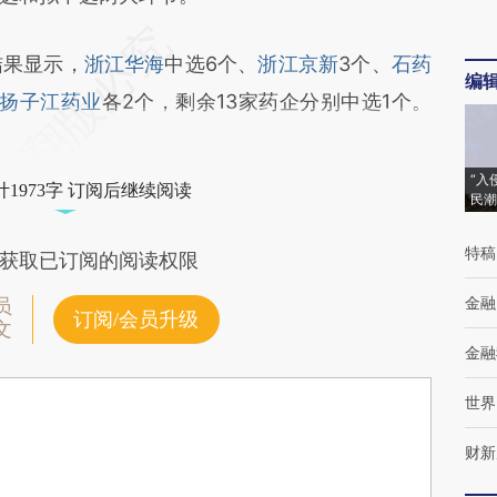
果显示，
浙江华海
中选6个、
浙江京新
3个、
石药
编
扬子江药业
各2个，剩余13家药企分别中选1个。
“入
1973字 订阅后继续阅读
民潮
特稿
获取已订阅的阅读权限
金融
员
订阅/会员升级
文
金融
世界
财新