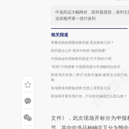
中选药品大幅降价，医药股普跌；谈判主
业按顺序逐一进行谈判
相关报道
带量采购短期重创医药股 真实影响几何？
医药股过山车 熊市中机构“抱药取暖”
中国基金经理称医药股是“打不死的小强”
“吃药”行情谢幕 中国医药股今年涨幅回吐殆尽
医保局开张第二弹:打击欺诈骗保,瞄准定点医疗机
构
各地医保局密集挂牌 负责人背景多元化
医保局开展专项行动，打击欺诈骗保怎么那么难？
文件》，此次现场开标分为申报
节。其中中选品种确定又分为预中