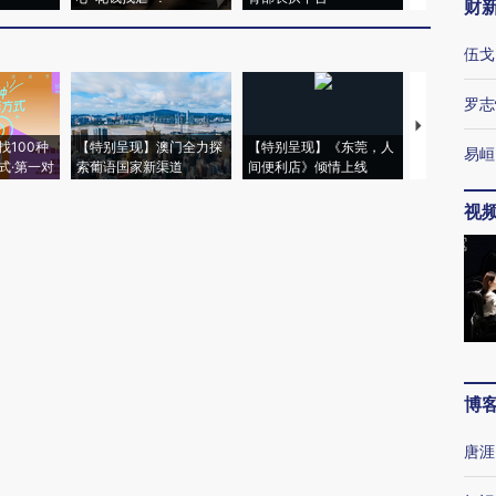
财
新网观点
发布
伍戈
罗志
本篇文章暂无评论
易峘
视
失所者困
视线｜HYROX的吸金
视线｜被称为“蟑螂”的印
视线｜“入侵
高温引发健
术：是什么让中产们甘
度Z世代 用街头抗争将教
机”？难民潮
心“花钱找虐”？
育部长拱下台
飞地休达
博
【推广】走
找100种
【特别呈现】澳门全力探
【特别呈现】《东莞，人
会，让数智科
唐涯
式·第一对
索葡语国家新渠道
间便利店》倾情上线
业