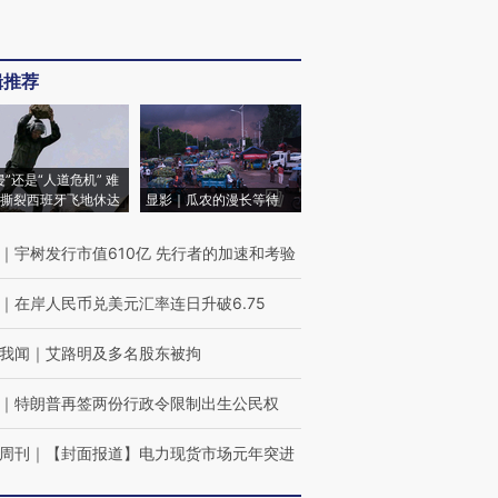
辑推荐
侵”还是“人道危机” 难
撕裂西班牙飞地休达
显影｜瓜农的漫长等待
｜
宇树发行市值610亿 先行者的加速和考验
｜
在岸人民币兑美元汇率连日升破6.75
我闻
｜
艾路明及多名股东被拘
｜
特朗普再签两份行政令限制出生公民权
周刊
｜
【封面报道】电力现货市场元年突进