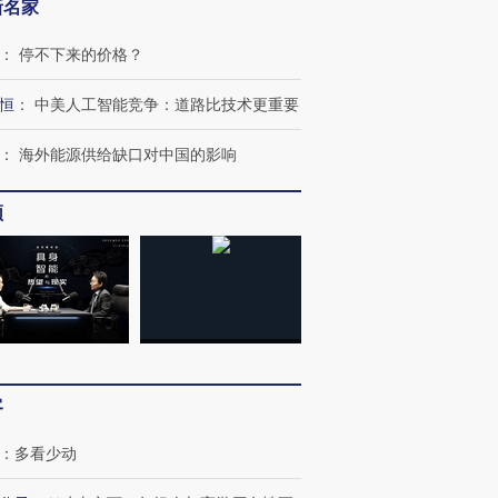
新名家
：
停不下来的价格？
恒
：
中美人工智能竞争：道路比技术更重要
：
海外能源供给缺口对中国的影响
频
”还是“人道危
湖北宜昌局部短时降雨
哈尔滨遭遇短时极端强降
撕裂西班牙
128毫米 紧急转移近
雨 3小时累计雨量超80毫
秘鲁纳斯
4000人
米
13人遇难
客
进第四届链博
【商旅对话】华住集团
技“链”接产
【特别呈现】寻找100种
CFO：不靠规模取胜，华
【特别呈
：
多看少动
有意思的生活方式·第三对
住三大增长引擎是什么？
有意思的