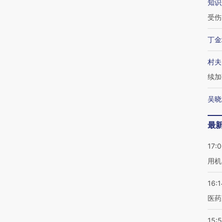
知识
受伤
丁金
村夫
续加
吴晓
最
17:
用机
16:1
医药
15:5