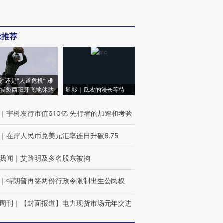
辑推荐
侵”还是“人道危机” 难
撕裂西班牙飞地休达
显影｜瓜农的漫长等待
｜
宇树发行市值610亿 先行者的加速和考验
｜
在岸人民币兑美元汇率连日升破6.75
我闻
｜
艾路明及多名股东被拘
｜
特朗普再签两份行政令限制出生公民权
周刊
｜
【封面报道】电力现货市场元年突进