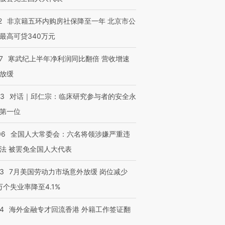
2
非京籍五环内购房社保降至一年 北京市公
最高可贷340万元
7
寒武纪上半年净利润同比翻倍 营收增速
放缓
53
对话｜邱仁宗：临床研究参与者的安全永
第一位
06
全国人大常委会：六名将领涉嫌严重违
法 被罢免全国人大代表
43
7月美国劳动力市场意外放缓 岗位减少
3万个失业率降至4.1%
14
海外金融专才回流香港 外籍工作签证翻