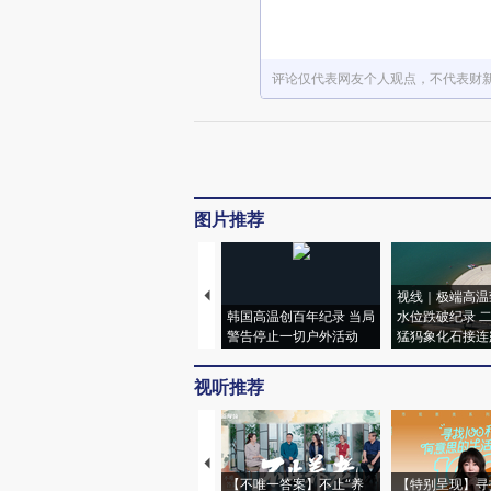
评论仅代表网友个人观点，不代表财
图片推荐
视线｜极端高温
韩国高温创百年纪录 当局
水位跌破纪录 
警告停止一切户外活动
猛犸象化石接连
视听推荐
【不唯一答案】不止“养
【特别呈现】寻