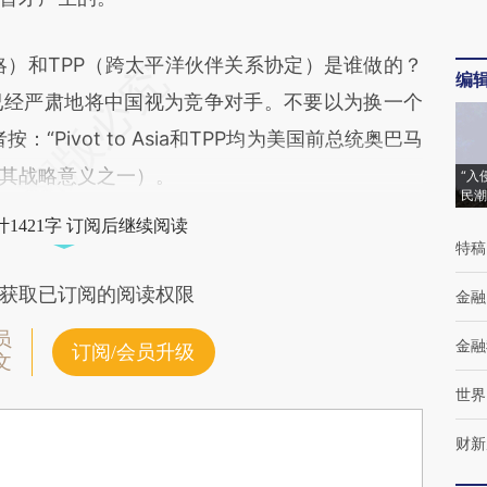
亚洲战略）和TPP（跨太平洋伙伴关系协定）是谁做的？
编
已经严肃地将中国视为竞争对手。不要以为换一个
“Pivot to Asia和TPP均为美国前总统奥巴马
其战略意义之一）。
“入
民潮
1421字 订阅后继续阅读
特稿
获取已订阅的阅读权限
金融
员
金融
订阅/会员升级
文
世界
财新