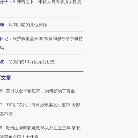
分子
：
AI冲击之下，年轻人与高学历女性更
有意思的生活方式·第三对
住三大增长引擎是什么？
有意思的
坤
：
耳闻目睹的几位律师
日记
：
长护险覆盖全国 筹资和服务给予将持
码
波
：
“沉睡”的10万亿元公积金
新文章
09
美日联合干预汇率，为何影响了黄金
32
“90后”农民工讨薪涉刑案发回重审 因部
实不清
36
贵州山脚树矿难致16人死亡近三年 矿长
被罢免全国人大代表