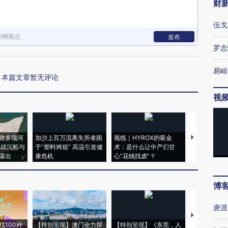
财
伍戈
新网观点
发布
罗志
易峘
本篇文章暂无评论
视
致多瑙河
加沙上百万流离失所者困
视线｜HYROX的吸金
马航飞行员
二战沉船与
于“塑料烤箱” 高温引发健
术：是什么让中产们甘
粒摇头丸 尿
露出
康危机
心“花钱找虐”？
毒品
博
唐涯
【推广】走
找100种
【特别呈现】澳门全力探
【特别呈现】《东莞，人
会，让数智科