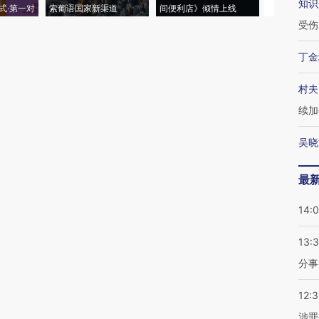
知识
式·第一对
索葡语国家新渠道
间便利店》倾情上线
业
受伤
丁金
村夫
续加
吴晓
最
14:
13:
分事
12:
涉罪