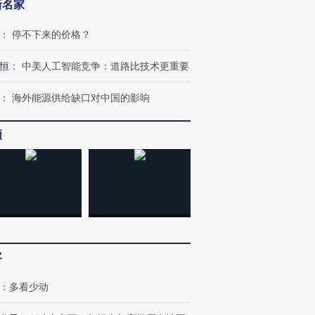
新名家
：
停不下来的价格？
恒
：
中美人工智能竞争：道路比技术更重要
：
海外能源供给缺口对中国的影响
频
跨国走私7万
视线｜被称为“蟑螂”的印
视线｜“入侵”还是“人道危
检体内含3种
度Z世代 用街头抗争将教
机”？难民潮撕裂西班牙
秘鲁纳斯
育部长拱下台
飞地休达
13人遇难
客
：
多看少动
进第四届链博
【商旅对话】华住集团
技“链”接产
【特别呈现】寻找100种
CFO：不靠规模取胜，华
【特别呈