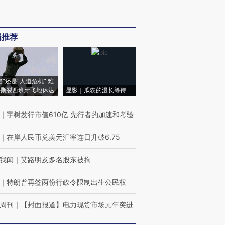
辑推荐
侵”还是“人道危机” 难
撕裂西班牙飞地休达
显影｜瓜农的漫长等待
｜
宇树发行市值610亿 先行者的加速和考验
｜
在岸人民币兑美元汇率连日升破6.75
我闻
｜
艾路明及多名股东被拘
｜
特朗普再签两份行政令限制出生公民权
周刊
｜
【封面报道】电力现货市场元年突进