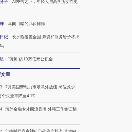
分子
：
AI冲击之下，年轻人与高学历女性更
进第四届链博
【商旅对话】华住集团
技“链”接产
【特别呈现】寻找100种
CFO：不靠规模取胜，华
【特别呈
有意思的生活方式·第三对
住三大增长引擎是什么？
有意思的
坤
：
耳闻目睹的几位律师
日记
：
长护险覆盖全国 筹资和服务给予将持
码
波
：
“沉睡”的10万亿元公积金
新文章
43
7月美国劳动力市场意外放缓 岗位减少
3万个失业率降至4.1%
14
海外金融专才回流香港 外籍工作签证翻
2
宁德时代宜春锂矿仍处停产状态 其动向