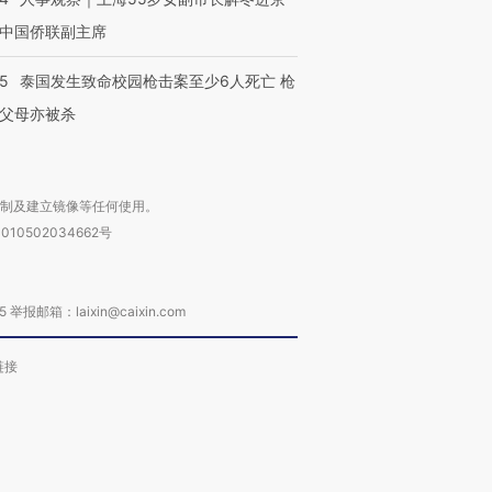
中国侨联副主席
45
泰国发生致命校园枪击案至少6人死亡 枪
父母亦被杀
复制及建立镜像等任何使用。
010502034662号
箱：laixin@caixin.com
链接