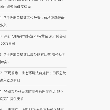
国内锂资源供需格局
1
7月进出口增速高位放缓，价格驱动还能
多久
8
央行7月继续增持近20吨黄金 累计储备超
600万盎司
5
7月进出口增速从高位略有回落 涨价动力
持续？
07
下周前瞻：生态环境法典施行；巴西总统
进入竞选阶段
1
特朗普坚称美国防空弹药库存充足 但不
乌克兰提供更多
24
人事观察｜上海55岁女副市长解冬进京