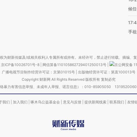
候任
17:
手祖
权为财新传媒及/或相关权利人专属所有或持有。未经许可，禁止进行转载、摘编、
京ICP备10026701号-8
|
网信算备110105862729401250013号
|
京公网安备 11
广播电视节目制作经营许可证：京第01015号
|
出版物经营许可证：第直100013号
Copyright 财新网 All Rights Reserved 版权所有 复制必究
害信息举报、未成年人举报、谣言信息）：010-85905050 13195200605 举报邮
于我们
|
加入我们
|
啄木鸟公益基金会
|
意见与反馈
|
提供新闻线索
|
联系我们
|
友情