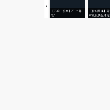
【不唯一答案】不止“养
【特别呈现】寻
老”
有意思的生活方