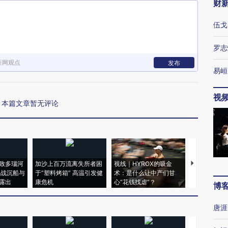
财
伍戈
罗志
新网观点
发布
易峘
视
本篇文章暂无评论
致多瑙河
加沙上百万流离失所者困
视线｜HYROX的吸金
马航飞行员
二战沉船与
于“塑料烤箱” 高温引发健
术：是什么让中产们甘
粒摇头丸 尿
露出
康危机
心“花钱找虐”？
毒品
博
唐涯