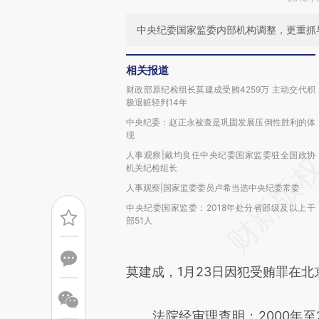
中央纪委国家监委内部机构调整，更重抓
相关报道
财政部原纪检组长莫建成受贿4259万 主动交代积
极退赃轻判14年
中央纪委：赵正永被查是巩固发展压倒性胜利的体
现
人事观察|戴均良任中央纪委国家监委驻全国政协
机关纪检组长
人事观察|国家监委委员卢希当选中央纪委常委
中央纪委国家监委：2018年处分省部级及以上干
部51人
莫建成，1月23日因犯受贿罪在北
法院经审理查明：2000年至2