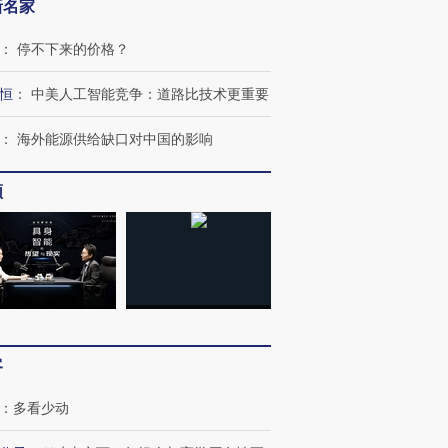
新名家
：
停不下来的价格？
恒
：
中美人工智能竞争：道路比技术更重要
：
海外能源供给缺口对中国的影响
频
跨国走私7万
视线｜被称为“蟑螂”的印
视线｜“入侵”还是“人道危
检体内含3种
度Z世代 用街头抗争将教
机”？难民潮撕裂西班牙
秘鲁纳斯
育部长拱下台
飞地休达
13人遇难
客
：
多看少动