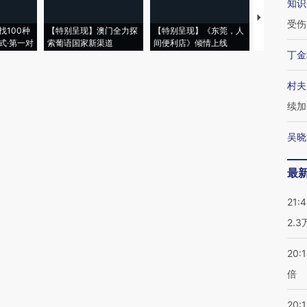
知识
【推广】走
受伤
找100种
【特别呈现】澳门全力探
【特别呈现】《东莞，人
会，让数智科
式·第一对
索葡语国家新渠道
间便利店》倾情上线
业
丁金
村夫
续加
吴晓
最
21:
2.
20:
倍
20:1