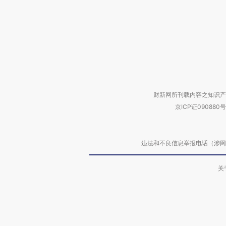
财新网所刊载内容之知识产
京ICP证090880号
违法和不良信息举报电话（涉网络暴力有
关