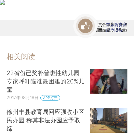
责任编辑：任波
首席赞赏官
版面编辑：吴秋晗
虚位以待
相关阅读
22省份已奖补普惠性幼儿园
专家呼吁瞄准最困难的20%儿
童
2017年08月18日
APP打开
徐州丰县教育局回应强收小区
民办园 称其非法办园应予取
缔